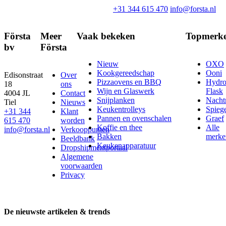
+31 344 615 470
info@forsta.nl
Första
Meer
Vaak bekeken
Topmerk
bv
Första
Nieuw
OXO
Kookgereedschap
Ooni
Edisonstraat
Over
Pizzaovens en BBQ
Hydr
18
ons
Wijn en Glaswerk
Flask
4004 JL
Contact
Snijplanken
Nach
Tiel
Nieuws
Keukentrolleys
Spieg
+31 344
Klant
Pannen en ovenschalen
Graef
615 470
worden
Koffie en thee
Alle
info@forsta.nl
Verkooppunten
Bakken
merke
Beeldbank
Keukenapparatuur
Dropshipmentportaal
Algemene
voorwaarden
Privacy
De nieuwste artikelen & trends