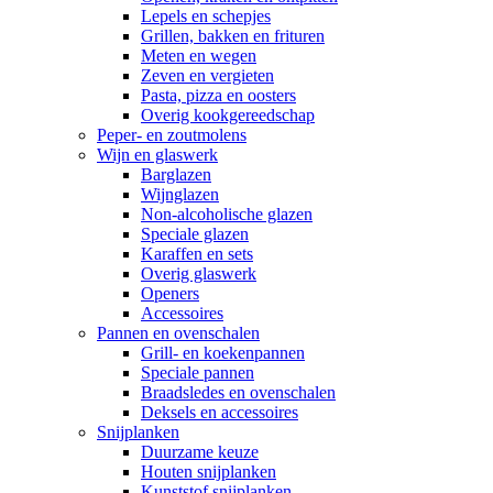
Lepels en schepjes
Grillen, bakken en frituren
Meten en wegen
Zeven en vergieten
Pasta, pizza en oosters
Overig kookgereedschap
Peper- en zoutmolens
Wijn en glaswerk
Barglazen
Wijnglazen
Non-alcoholische glazen
Speciale glazen
Karaffen en sets
Overig glaswerk
Openers
Accessoires
Pannen en ovenschalen
Grill- en koekenpannen
Speciale pannen
Braadsledes en ovenschalen
Deksels en accessoires
Snijplanken
Duurzame keuze
Houten snijplanken
Kunststof snijplanken