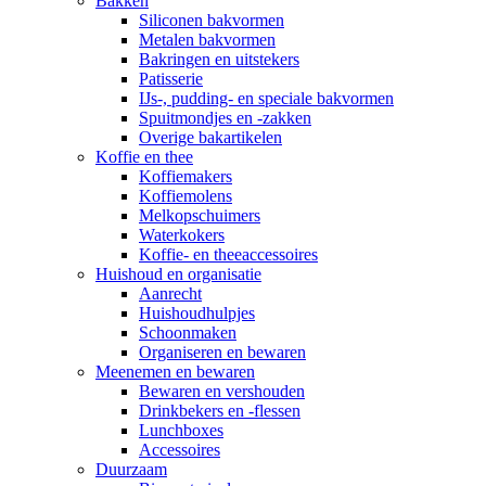
Bakken
Siliconen bakvormen
Metalen bakvormen
Bakringen en uitstekers
Patisserie
IJs-, pudding- en speciale bakvormen
Spuitmondjes en -zakken
Overige bakartikelen
Koffie en thee
Koffiemakers
Koffiemolens
Melkopschuimers
Waterkokers
Koffie- en theeaccessoires
Huishoud en organisatie
Aanrecht
Huishoudhulpjes
Schoonmaken
Organiseren en bewaren
Meenemen en bewaren
Bewaren en vershouden
Drinkbekers en -flessen
Lunchboxes
Accessoires
Duurzaam