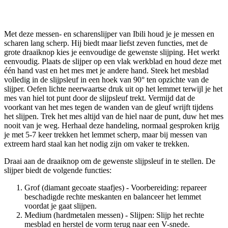
Met deze messen- en scharenslijper van Ibili houd je je messen en
scharen lang scherp. Hij biedt maar liefst zeven functies, met de
grote draaiknop kies je eenvoudige de gewenste slijping. Het werkt
eenvoudig. Plaats de slijper op een vlak werkblad en houd deze met
één hand vast en het mes met je andere hand. Steek het mesblad
volledig in de slijpsleuf in een hoek van 90° ten opzichte van de
slijper. Oefen lichte neerwaartse druk uit op het lemmet terwijl je het
mes van hiel tot punt door de slijpsleuf trekt. Vermijd dat de
voorkant van het mes tegen de wanden van de gleuf wrijft tijdens
het slijpen. Trek het mes altijd van de hiel naar de punt, duw het mes
nooit van je weg. Herhaal deze handeling, normaal gesproken krijg
je met 5-7 keer trekken het lemmet scherp, maar bij messen van
extreem hard staal kan het nodig zijn om vaker te trekken.
Draai aan de draaiknop om de gewenste slijpsleuf in te stellen. De
slijper biedt de volgende functies:
Grof (diamant gecoate staafjes) - Voorbereiding: repareer
beschadigde rechte meskanten en balanceer het lemmet
voordat je gaat slijpen.
Medium (hardmetalen messen) - Slijpen: Slijp het rechte
mesblad en herstel de vorm terug naar een V-snede.