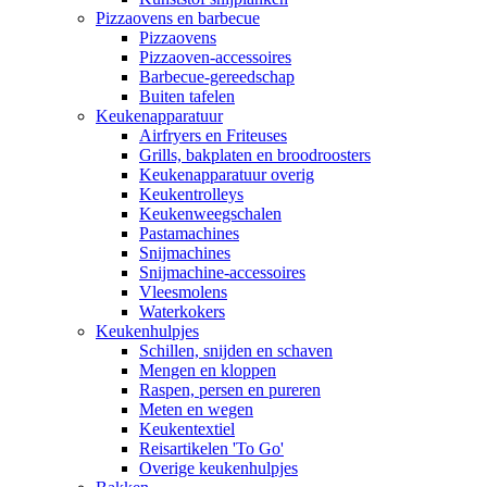
Pizzaovens en barbecue
Pizzaovens
Pizzaoven-accessoires
Barbecue-gereedschap
Buiten tafelen
Keukenapparatuur
Airfryers en Friteuses
Grills, bakplaten en broodroosters
Keukenapparatuur overig
Keukentrolleys
Keukenweegschalen
Pastamachines
Snijmachines
Snijmachine-accessoires
Vleesmolens
Waterkokers
Keukenhulpjes
Schillen, snijden en schaven
Mengen en kloppen
Raspen, persen en pureren
Meten en wegen
Keukentextiel
Reisartikelen 'To Go'
Overige keukenhulpjes