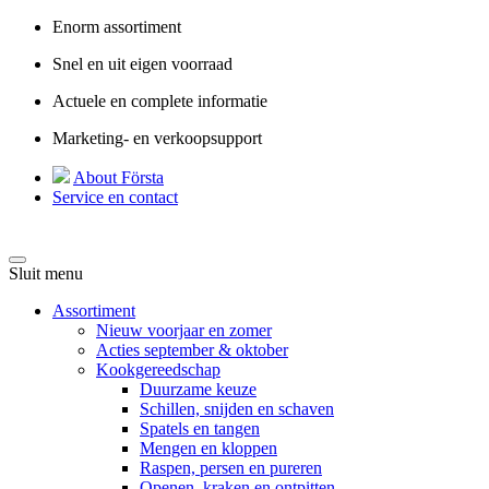
Enorm assortiment
Snel en uit eigen voorraad
Actuele en complete informatie
Marketing- en verkoopsupport
About Första
Service en contact
Sluit menu
Assortiment
Nieuw voorjaar en zomer
Acties september & oktober
Kookgereedschap
Duurzame keuze
Schillen, snijden en schaven
Spatels en tangen
Mengen en kloppen
Raspen, persen en pureren
Openen, kraken en ontpitten