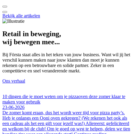
Bekijk alle artikelen
Retail in beweging,
wij bewegen mee...
Bij Första staat alles in het teken van jouw business. Want wil jij het
verschil kunnen maken naar jouw klanten dan moet je kunnen
rekenen op een betrouwbare en solide partner. Zeker in een
competitieve en snel veranderende markt.
Ons verhaal
10 dingen die je moet weten om je pizzaoven deze zomer klaar te
maken voor gebruik
23-06-2026
De zomer komt eraan, dus het wordt weer tijd voor pizza party’s.
Heb je onlangs een Ooni oven gekregen? (We rekenen het ook als
een cadeau als het een gift voor jezelf was!) Allereerst: gefeliciteerd
en welkom bij de club! Om je goed op weg te helpen, delen we tien