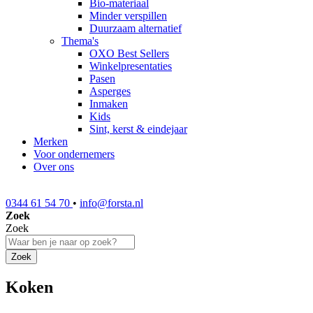
Bio-materiaal
Minder verspillen
Duurzaam alternatief
Thema's
OXO Best Sellers
Winkelpresentaties
Pasen
Asperges
Inmaken
Kids
Sint, kerst & eindejaar
Merken
Voor ondernemers
Over ons
0344 61 54 70
•
info@forsta.nl
Zoek
Zoek
Zoek
Koken