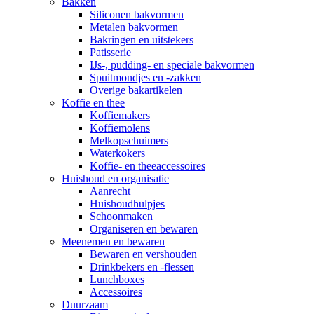
Bakken
Siliconen bakvormen
Metalen bakvormen
Bakringen en uitstekers
Patisserie
IJs-, pudding- en speciale bakvormen
Spuitmondjes en -zakken
Overige bakartikelen
Koffie en thee
Koffiemakers
Koffiemolens
Melkopschuimers
Waterkokers
Koffie- en theeaccessoires
Huishoud en organisatie
Aanrecht
Huishoudhulpjes
Schoonmaken
Organiseren en bewaren
Meenemen en bewaren
Bewaren en vershouden
Drinkbekers en -flessen
Lunchboxes
Accessoires
Duurzaam