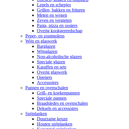
Lepels en schepjes
Grillen, bakken en frituren
Meten en wegen
Zeven en vergieten
Pasta, pizza en oosters
Overig kookgereedschap
Peper- en zoutmolens
Wijn en glaswerk
Barglazen
Wijnglazen
Non-alcoholische glazen
Speciale glazen
Karaffen en sets
Overig glaswerk
Openers
Accessoires
Pannen en ovenschalen
Grill- en koekenpannen
Speciale pannen
Braadsledes en ovenschalen
Deksels en accessoires
Snijplanken
Duurzame keuze
Houten snijplanken