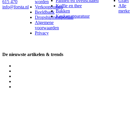
Pannen en ovenschalen
Graef
615 470
worden
Koffie en thee
Alle
info@forsta.nl
Verkooppunten
Bakken
merke
Beeldbank
Keukenapparatuur
Dropshipmentportaal
Algemene
voorwaarden
Privacy
De nieuwste artikelen & trends