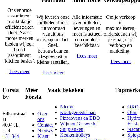
Ons enorme
assortiment
Wij leveren onze
Alle informatie
Om je verkoop
maakt dat je
artikelen direct
over artikelen,
te
efficiënt zaken
uit voorraad
leveringen en
maximaliseren,
doet. Naast
vanuit ons
meer is actueel
ondersteunen wij
mooie merken
magazijn in Tiel.
en compleet
je graag in je
bieden wij een
Snel,
beschikbaar.
verkoop en
breed
betrouwbaar en
marketing.
assortiment
Lees meer
desgewenst in
‘kitchen basics’.
Lees meer
kleine aantallen.
Lees meer
Lees meer
Första
Meer
Vaak bekeken
Topmerk
bv
Första
Nieuw
OXO
Kookgereedschap
Ooni
Edisonstraat
Over
Pizzaovens en BBQ
Hydr
18
ons
Wijn en Glaswerk
Flask
4004 JL
Contact
Snijplanken
Nach
Tiel
Nieuws
Keukentrolleys
Spieg
+31 344
Klant