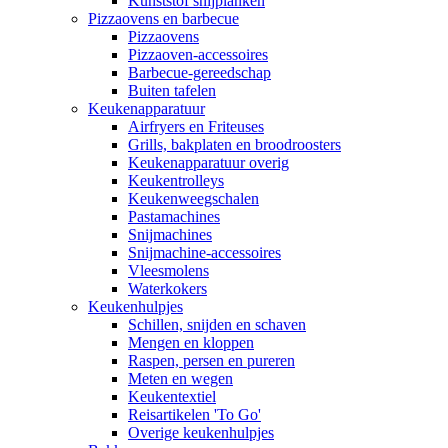
Kunststof snijplanken
Pizzaovens en barbecue
Pizzaovens
Pizzaoven-accessoires
Barbecue-gereedschap
Buiten tafelen
Keukenapparatuur
Airfryers en Friteuses
Grills, bakplaten en broodroosters
Keukenapparatuur overig
Keukentrolleys
Keukenweegschalen
Pastamachines
Snijmachines
Snijmachine-accessoires
Vleesmolens
Waterkokers
Keukenhulpjes
Schillen, snijden en schaven
Mengen en kloppen
Raspen, persen en pureren
Meten en wegen
Keukentextiel
Reisartikelen 'To Go'
Overige keukenhulpjes