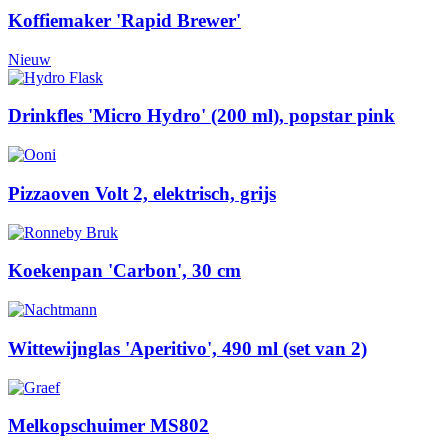
Koffiemaker 'Rapid Brewer'
Nieuw
Drinkfles 'Micro Hydro' (200 ml), popstar pink
Pizzaoven Volt 2, elektrisch, grijs
Koekenpan 'Carbon', 30 cm
Wittewijnglas 'Aperitivo', 490 ml (set van 2)
Melkopschuimer MS802