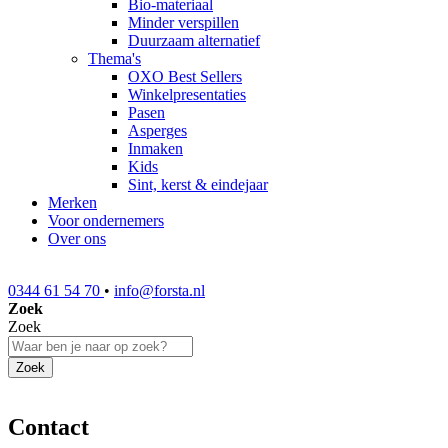
Bio-materiaal
Minder verspillen
Duurzaam alternatief
Thema's
OXO Best Sellers
Winkelpresentaties
Pasen
Asperges
Inmaken
Kids
Sint, kerst & eindejaar
Merken
Voor ondernemers
Over ons
0344 61 54 70
•
info@forsta.nl
Zoek
Zoek
Zoek
Contact