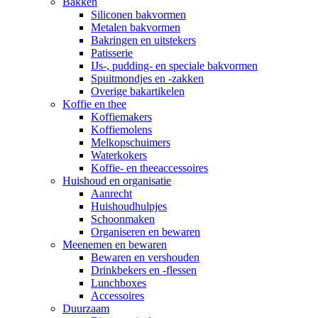
Bakken
Siliconen bakvormen
Metalen bakvormen
Bakringen en uitstekers
Patisserie
IJs-, pudding- en speciale bakvormen
Spuitmondjes en -zakken
Overige bakartikelen
Koffie en thee
Koffiemakers
Koffiemolens
Melkopschuimers
Waterkokers
Koffie- en theeaccessoires
Huishoud en organisatie
Aanrecht
Huishoudhulpjes
Schoonmaken
Organiseren en bewaren
Meenemen en bewaren
Bewaren en vershouden
Drinkbekers en -flessen
Lunchboxes
Accessoires
Duurzaam