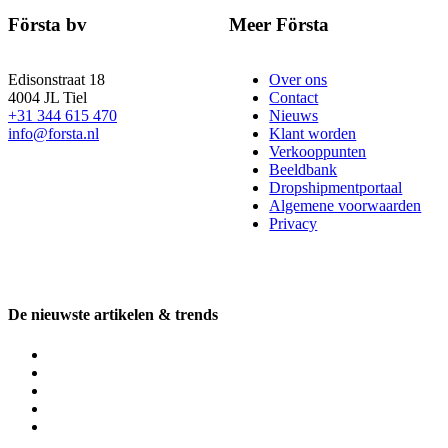
Första bv
Meer Första
Edisonstraat 18
Over ons
4004 JL Tiel
Contact
+31 344 615 470
Nieuws
info@forsta.nl
Klant worden
Verkooppunten
Beeldbank
Dropshipmentportaal
Algemene voorwaarden
Privacy
De nieuwste artikelen & trends