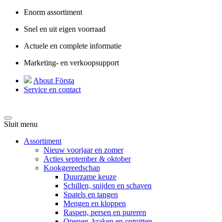
Enorm assortiment
Snel en uit eigen voorraad
Actuele en complete informatie
Marketing- en verkoopsupport
About Första
Service en contact
Sluit menu
Assortiment
Nieuw voorjaar en zomer
Acties september & oktober
Kookgereedschap
Duurzame keuze
Schillen, snijden en schaven
Spatels en tangen
Mengen en kloppen
Raspen, persen en pureren
Openen, kraken en ontpitten