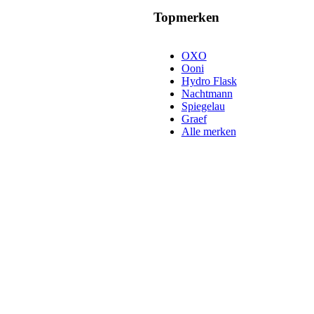
Topmerken
OXO
Ooni
Hydro Flask
Nachtmann
Spiegelau
Graef
Alle merken