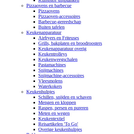
Kunststof snijplanken
Pizzaovens en barbecue
Pizzaovens
Pizzaoven-accessoires
Barbecue-gereedschap
Buiten tafelen
Keukenapparatuur
Airfryers en Friteuses
Grills, bakplaten en broodroosters
Keukenapparatuur overig
Keukentrolleys
Keukenweegschalen
Pastamachines
Snijmachines
Snijmachine-accessoires
Vleesmolens
Waterkokers
Keukenhulpjes
Schillen, snijden en schaven
Mengen en kloppen
Raspen, persen en pureren
Meten en wegen
Keukentextiel
Reisartikelen 'To Go'
Overige keukenhulpjes