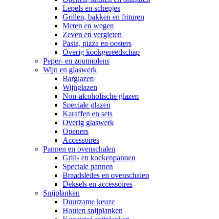
Lepels en schepjes
Grillen, bakken en frituren
Meten en wegen
Zeven en vergieten
Pasta, pizza en oosters
Overig kookgereedschap
Peper- en zoutmolens
Wijn en glaswerk
Barglazen
Wijnglazen
Non-alcoholische glazen
Speciale glazen
Karaffen en sets
Overig glaswerk
Openers
Accessoires
Pannen en ovenschalen
Grill- en koekenpannen
Speciale pannen
Braadsledes en ovenschalen
Deksels en accessoires
Snijplanken
Duurzame keuze
Houten snijplanken