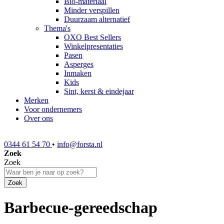
Bio-materiaal
Minder verspillen
Duurzaam alternatief
Thema's
OXO Best Sellers
Winkelpresentaties
Pasen
Asperges
Inmaken
Kids
Sint, kerst & eindejaar
Merken
Voor ondernemers
Over ons
0344 61 54 70
•
info@forsta.nl
Zoek
Zoek
Zoek
Barbecue-gereedschap