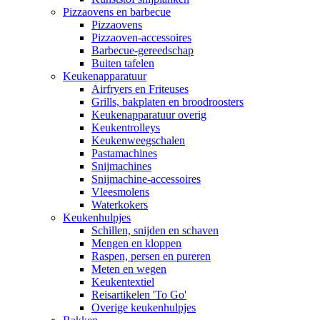
Pizzaovens en barbecue
Pizzaovens
Pizzaoven-accessoires
Barbecue-gereedschap
Buiten tafelen
Keukenapparatuur
Airfryers en Friteuses
Grills, bakplaten en broodroosters
Keukenapparatuur overig
Keukentrolleys
Keukenweegschalen
Pastamachines
Snijmachines
Snijmachine-accessoires
Vleesmolens
Waterkokers
Keukenhulpjes
Schillen, snijden en schaven
Mengen en kloppen
Raspen, persen en pureren
Meten en wegen
Keukentextiel
Reisartikelen 'To Go'
Overige keukenhulpjes