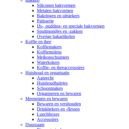
Bakken
Siliconen bakvormen
Metalen bakvormen
Bakringen en uitstekers
Patisserie
IJs-, pudding- en speciale bakvormen
Spuitmondjes en -zakken
Overige bakartikelen
Koffie en thee
Koffiemakers
Koffiemolens
Melkopschuimers
Waterkokers
Koffie- en theeaccessoires
Huishoud en organisatie
Aanrecht
Huishoudhulpjes
Schoonmaken
Organiseren en bewaren
Meenemen en bewaren
Bewaren en vershouden
Drinkbekers en -flessen
Lunchboxes
Accessoires
Duurzaam