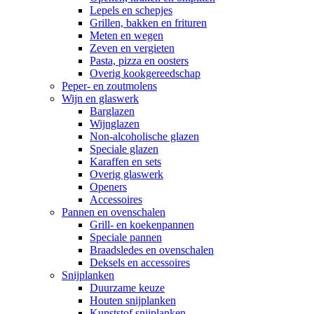
Lepels en schepjes
Grillen, bakken en frituren
Meten en wegen
Zeven en vergieten
Pasta, pizza en oosters
Overig kookgereedschap
Peper- en zoutmolens
Wijn en glaswerk
Barglazen
Wijnglazen
Non-alcoholische glazen
Speciale glazen
Karaffen en sets
Overig glaswerk
Openers
Accessoires
Pannen en ovenschalen
Grill- en koekenpannen
Speciale pannen
Braadsledes en ovenschalen
Deksels en accessoires
Snijplanken
Duurzame keuze
Houten snijplanken
Kunststof snijplanken