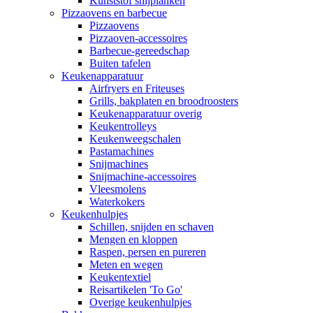
Kunststof snijplanken
Pizzaovens en barbecue
Pizzaovens
Pizzaoven-accessoires
Barbecue-gereedschap
Buiten tafelen
Keukenapparatuur
Airfryers en Friteuses
Grills, bakplaten en broodroosters
Keukenapparatuur overig
Keukentrolleys
Keukenweegschalen
Pastamachines
Snijmachines
Snijmachine-accessoires
Vleesmolens
Waterkokers
Keukenhulpjes
Schillen, snijden en schaven
Mengen en kloppen
Raspen, persen en pureren
Meten en wegen
Keukentextiel
Reisartikelen 'To Go'
Overige keukenhulpjes