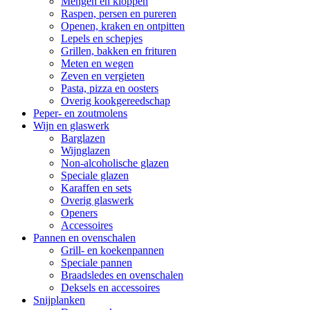
Mengen en kloppen
Raspen, persen en pureren
Openen, kraken en ontpitten
Lepels en schepjes
Grillen, bakken en frituren
Meten en wegen
Zeven en vergieten
Pasta, pizza en oosters
Overig kookgereedschap
Peper- en zoutmolens
Wijn en glaswerk
Barglazen
Wijnglazen
Non-alcoholische glazen
Speciale glazen
Karaffen en sets
Overig glaswerk
Openers
Accessoires
Pannen en ovenschalen
Grill- en koekenpannen
Speciale pannen
Braadsledes en ovenschalen
Deksels en accessoires
Snijplanken