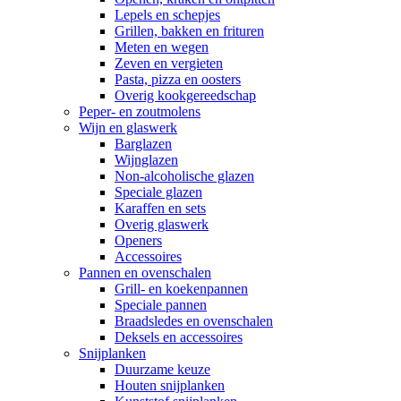
Lepels en schepjes
Grillen, bakken en frituren
Meten en wegen
Zeven en vergieten
Pasta, pizza en oosters
Overig kookgereedschap
Peper- en zoutmolens
Wijn en glaswerk
Barglazen
Wijnglazen
Non-alcoholische glazen
Speciale glazen
Karaffen en sets
Overig glaswerk
Openers
Accessoires
Pannen en ovenschalen
Grill- en koekenpannen
Speciale pannen
Braadsledes en ovenschalen
Deksels en accessoires
Snijplanken
Duurzame keuze
Houten snijplanken