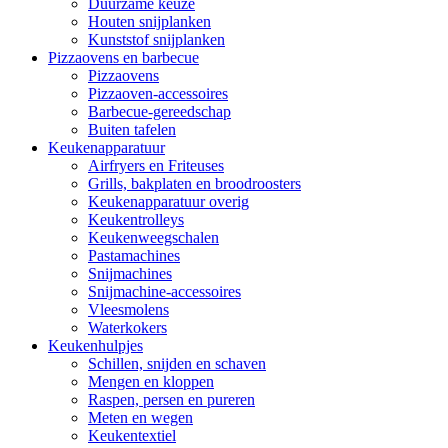
Duurzame keuze
Houten snijplanken
Kunststof snijplanken
Pizzaovens en barbecue
Pizzaovens
Pizzaoven-accessoires
Barbecue-gereedschap
Buiten tafelen
Keukenapparatuur
Airfryers en Friteuses
Grills, bakplaten en broodroosters
Keukenapparatuur overig
Keukentrolleys
Keukenweegschalen
Pastamachines
Snijmachines
Snijmachine-accessoires
Vleesmolens
Waterkokers
Keukenhulpjes
Schillen, snijden en schaven
Mengen en kloppen
Raspen, persen en pureren
Meten en wegen
Keukentextiel