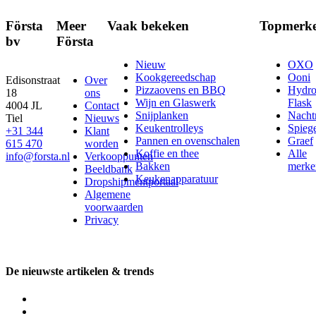
Första
Meer
Vaak bekeken
Topmerk
bv
Första
Nieuw
OXO
Kookgereedschap
Ooni
Edisonstraat
Over
Pizzaovens en BBQ
Hydr
18
ons
Wijn en Glaswerk
Flask
4004 JL
Contact
Snijplanken
Nach
Tiel
Nieuws
Keukentrolleys
Spieg
+31 344
Klant
Pannen en ovenschalen
Graef
615 470
worden
Koffie en thee
Alle
info@forsta.nl
Verkooppunten
Bakken
merke
Beeldbank
Keukenapparatuur
Dropshipmentportaal
Algemene
voorwaarden
Privacy
De nieuwste artikelen & trends