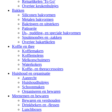
Reisartikelen 'To Go'
Overige keukenhulpjes
Bakken
Siliconen bakvormen
Metalen bakvormen
Bakringen en uitstekers
Patisserie
IJs-, pudding- en speciale bakvormen
Spuitmondjes en -zakken
Overige bakartikelen
Koffie en thee
Koffiemakers
Koffiemolens
Melkopschuimers
Waterkokers
Koffie- en theeaccessoires
Huishoud en organisatie
Aanrecht
Huishoudhulpjes
Schoonmaken
Organiseren en bewaren
Meenemen en bewaren
Bewaren en vershouden
Drinkbekers en -flessen
Lunchboxes