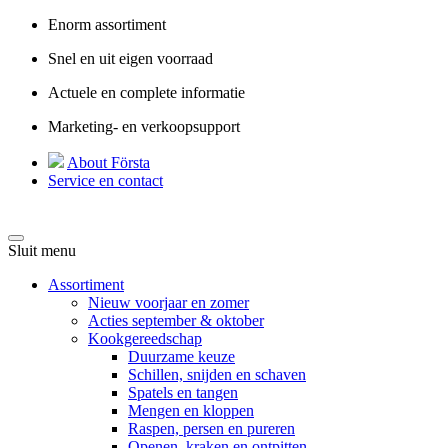
Enorm assortiment
Snel en uit eigen voorraad
Actuele en complete informatie
Marketing- en verkoopsupport
About Första
Service en contact
Sluit menu
Assortiment
Nieuw voorjaar en zomer
Acties september & oktober
Kookgereedschap
Duurzame keuze
Schillen, snijden en schaven
Spatels en tangen
Mengen en kloppen
Raspen, persen en pureren
Openen, kraken en ontpitten