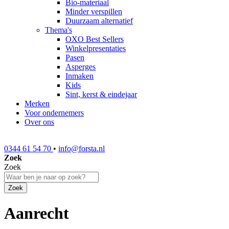
Bio-materiaal
Minder verspillen
Duurzaam alternatief
Thema's
OXO Best Sellers
Winkelpresentaties
Pasen
Asperges
Inmaken
Kids
Sint, kerst & eindejaar
Merken
Voor ondernemers
Over ons
0344 61 54 70
•
info@forsta.nl
Zoek
Zoek
Zoek
Aanrecht