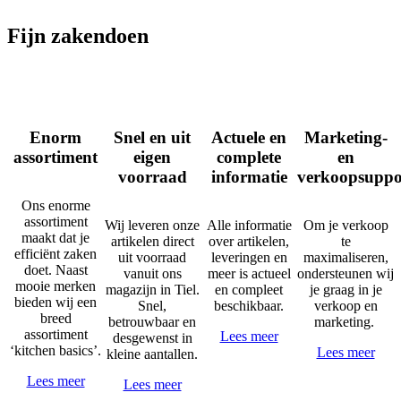
Fijn zakendoen
Enorm
Snel en uit
Actuele en
Marketing-
assortiment
eigen
complete
en
voorraad
informatie
verkoopsuppo
Ons enorme
assortiment
Wij leveren onze
Alle informatie
Om je verkoop
maakt dat je
artikelen direct
over artikelen,
te
efficiënt zaken
uit voorraad
leveringen en
maximaliseren,
doet. Naast
vanuit ons
meer is actueel
ondersteunen wij
mooie merken
magazijn in Tiel.
en compleet
je graag in je
bieden wij een
Snel,
beschikbaar.
verkoop en
breed
betrouwbaar en
marketing.
assortiment
Lees meer
desgewenst in
‘kitchen basics’.
Lees meer
kleine aantallen.
Lees meer
Lees meer