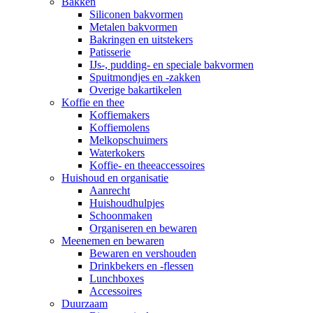
Bakken
Siliconen bakvormen
Metalen bakvormen
Bakringen en uitstekers
Patisserie
IJs-, pudding- en speciale bakvormen
Spuitmondjes en -zakken
Overige bakartikelen
Koffie en thee
Koffiemakers
Koffiemolens
Melkopschuimers
Waterkokers
Koffie- en theeaccessoires
Huishoud en organisatie
Aanrecht
Huishoudhulpjes
Schoonmaken
Organiseren en bewaren
Meenemen en bewaren
Bewaren en vershouden
Drinkbekers en -flessen
Lunchboxes
Accessoires
Duurzaam