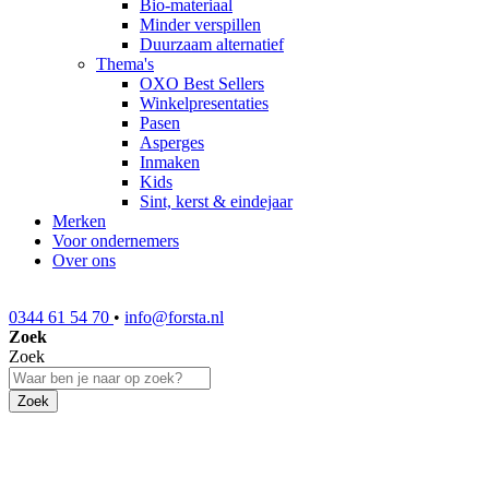
Bio-materiaal
Minder verspillen
Duurzaam alternatief
Thema's
OXO Best Sellers
Winkelpresentaties
Pasen
Asperges
Inmaken
Kids
Sint, kerst & eindejaar
Merken
Voor ondernemers
Over ons
0344 61 54 70
•
info@forsta.nl
Zoek
Zoek
Zoek