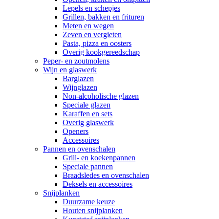
Lepels en schepjes
Grillen, bakken en frituren
Meten en wegen
Zeven en vergieten
Pasta, pizza en oosters
Overig kookgereedschap
Peper- en zoutmolens
Wijn en glaswerk
Barglazen
Wijnglazen
Non-alcoholische glazen
Speciale glazen
Karaffen en sets
Overig glaswerk
Openers
Accessoires
Pannen en ovenschalen
Grill- en koekenpannen
Speciale pannen
Braadsledes en ovenschalen
Deksels en accessoires
Snijplanken
Duurzame keuze
Houten snijplanken