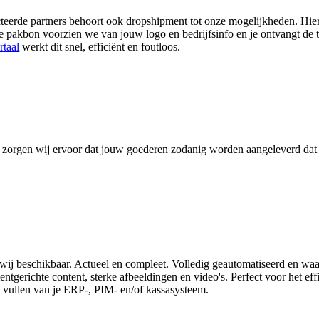
cteerde partners behoort ook dropshipment tot onze mogelijkheden. Hie
e pakbon voorzien we van jouw logo en bedrijfsinfo en je ontvangt de t
rtaal
werkt dit snel, efficiënt en foutloos.
 zorgen wij ervoor dat jouw goederen zodanig worden aangeleverd dat ji
 wij beschikbaar. Actueel en compleet. Volledig geautomatiseerd en waa
umentgerichte content, sterke afbeeldingen en video's. Perfect voor het ef
t vullen van je ERP-, PIM- en/of kassasysteem.