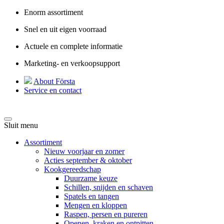
Enorm assortiment
Snel en uit eigen voorraad
Actuele en complete informatie
Marketing- en verkoopsupport
About Första
Service en contact
Sluit menu
Assortiment
Nieuw voorjaar en zomer
Acties september & oktober
Kookgereedschap
Duurzame keuze
Schillen, snijden en schaven
Spatels en tangen
Mengen en kloppen
Raspen, persen en pureren
Openen, kraken en ontpitten