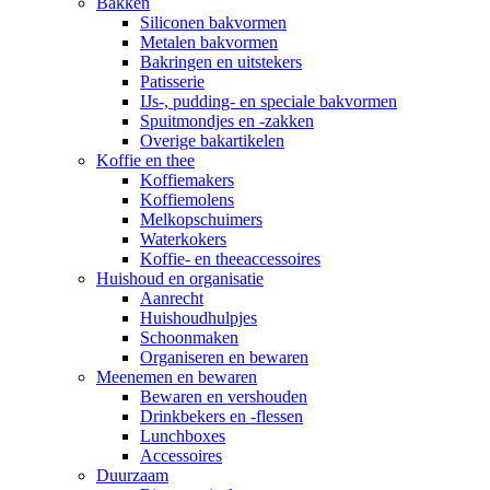
Bakken
Siliconen bakvormen
Metalen bakvormen
Bakringen en uitstekers
Patisserie
IJs-, pudding- en speciale bakvormen
Spuitmondjes en -zakken
Overige bakartikelen
Koffie en thee
Koffiemakers
Koffiemolens
Melkopschuimers
Waterkokers
Koffie- en theeaccessoires
Huishoud en organisatie
Aanrecht
Huishoudhulpjes
Schoonmaken
Organiseren en bewaren
Meenemen en bewaren
Bewaren en vershouden
Drinkbekers en -flessen
Lunchboxes
Accessoires
Duurzaam