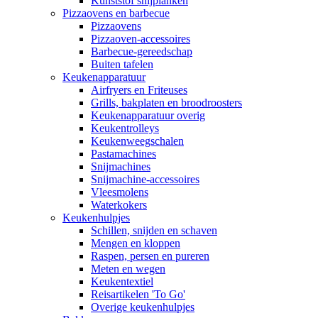
Kunststof snijplanken
Pizzaovens en barbecue
Pizzaovens
Pizzaoven-accessoires
Barbecue-gereedschap
Buiten tafelen
Keukenapparatuur
Airfryers en Friteuses
Grills, bakplaten en broodroosters
Keukenapparatuur overig
Keukentrolleys
Keukenweegschalen
Pastamachines
Snijmachines
Snijmachine-accessoires
Vleesmolens
Waterkokers
Keukenhulpjes
Schillen, snijden en schaven
Mengen en kloppen
Raspen, persen en pureren
Meten en wegen
Keukentextiel
Reisartikelen 'To Go'
Overige keukenhulpjes