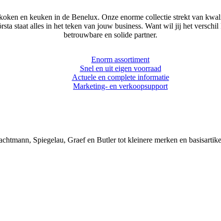
d koken en keuken in de Benelux. Onze enorme collectie strekt van kw
Första staat alles in het teken van jouw business. Want wil jij het ver
betrouwbare en solide partner.
Enorm assortiment
Snel en uit eigen voorraad
Actuele en complete informatie
Marketing- en verkoopsupport
chtmann, Spiegelau, Graef en Butler tot kleinere merken en basisartik