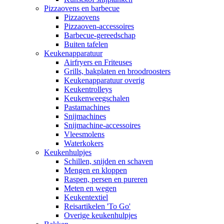
Pizzaovens en barbecue
Pizzaovens
Pizzaoven-accessoires
Barbecue-gereedschap
Buiten tafelen
Keukenapparatuur
Airfryers en Friteuses
Grills, bakplaten en broodroosters
Keukenapparatuur overig
Keukentrolleys
Keukenweegschalen
Pastamachines
Snijmachines
Snijmachine-accessoires
Vleesmolens
Waterkokers
Keukenhulpjes
Schillen, snijden en schaven
Mengen en kloppen
Raspen, persen en pureren
Meten en wegen
Keukentextiel
Reisartikelen 'To Go'
Overige keukenhulpjes