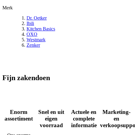
Merk
Dr. Oetker
Ibili
Kitchen Basics
OXO
Westmark
Zenker
Fijn zakendoen
Enorm
Snel en uit
Actuele en
Marketing-
assortiment
eigen
complete
en
voorraad
informatie
verkoopsuppo