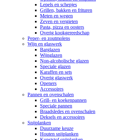
Lepels en schepjes
Grillen, bakken en frituren
Meten en wegen
Zeven en vergieten
Pasta, pizza en oosters
Overig kookgereedschap
Peper- en zoutmolens
Wijn en glaswerk
Barglazen
Wijnglazen
Non-alcoholische glazen
Speciale glazen
Karaffen en sets
Overig glaswerk
Openers
Accessoires
Pannen en ovenschalen
Grill- en koekenpannen
Speciale pannen
Braadsledes en ovenschalen
Deksels en accessoires
Snijplanken
Duurzame keuze
Houten snijplanken
Kunststof snijplanken