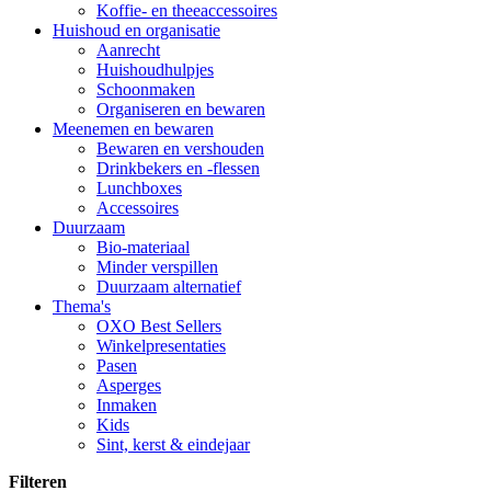
Koffie- en theeaccessoires
Huishoud en organisatie
Aanrecht
Huishoudhulpjes
Schoonmaken
Organiseren en bewaren
Meenemen en bewaren
Bewaren en vershouden
Drinkbekers en -flessen
Lunchboxes
Accessoires
Duurzaam
Bio-materiaal
Minder verspillen
Duurzaam alternatief
Thema's
OXO Best Sellers
Winkelpresentaties
Pasen
Asperges
Inmaken
Kids
Sint, kerst & eindejaar
Filteren