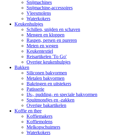
Snijmachines
Snijmachine-accessoires
Vleesmolens
Waterkokers
Keukenhulpjes
Schillen, snijden en schaven
Mengen en kloppen
Raspen, persen en pureren
Meten en wegen
Keukentextiel
Reisartikelen 'To Go'
Overige keukenhulpjes
Bakken
Siliconen bakvormen
Metalen bakvormen
Bakringen en uitstekers
Patisserie
IJs-, pudding- en speciale bakvormen
Spuitmondjes en -zakken
Overige bakartikelen
Koffie en thee
Koffiemakers
Koffiemolens
Melkopschuimers
Waterkokers