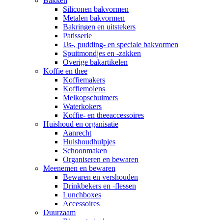
Bakken
Siliconen bakvormen
Metalen bakvormen
Bakringen en uitstekers
Patisserie
IJs-, pudding- en speciale bakvormen
Spuitmondjes en -zakken
Overige bakartikelen
Koffie en thee
Koffiemakers
Koffiemolens
Melkopschuimers
Waterkokers
Koffie- en theeaccessoires
Huishoud en organisatie
Aanrecht
Huishoudhulpjes
Schoonmaken
Organiseren en bewaren
Meenemen en bewaren
Bewaren en vershouden
Drinkbekers en -flessen
Lunchboxes
Accessoires
Duurzaam