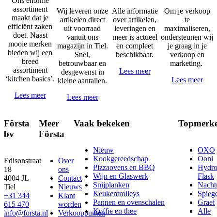
Ons enorme
assortiment
Wij leveren onze
Alle informatie
Om je verkoop
maakt dat je
artikelen direct
over artikelen,
te
efficiënt zaken
uit voorraad
leveringen en
maximaliseren,
doet. Naast
vanuit ons
meer is actueel
ondersteunen wij
mooie merken
magazijn in Tiel.
en compleet
je graag in je
bieden wij een
Snel,
beschikbaar.
verkoop en
breed
betrouwbaar en
marketing.
assortiment
Lees meer
desgewenst in
‘kitchen basics’.
Lees meer
kleine aantallen.
Lees meer
Lees meer
Första
Meer
Vaak bekeken
Topmerk
bv
Första
Nieuw
OXO
Kookgereedschap
Ooni
Edisonstraat
Over
Pizzaovens en BBQ
Hydr
18
ons
Wijn en Glaswerk
Flask
4004 JL
Contact
Snijplanken
Nach
Tiel
Nieuws
Keukentrolleys
Spieg
+31 344
Klant
Pannen en ovenschalen
Graef
615 470
worden
Koffie en thee
Alle
info@forsta.nl
Verkooppunten