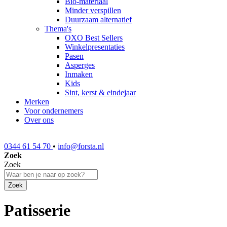
Bio-materiaal
Minder verspillen
Duurzaam alternatief
Thema's
OXO Best Sellers
Winkelpresentaties
Pasen
Asperges
Inmaken
Kids
Sint, kerst & eindejaar
Merken
Voor ondernemers
Over ons
0344 61 54 70
•
info@forsta.nl
Zoek
Zoek
Zoek
Patisserie