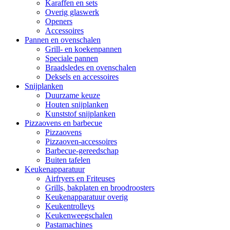
Karaffen en sets
Overig glaswerk
Openers
Accessoires
Pannen en ovenschalen
Grill- en koekenpannen
Speciale pannen
Braadsledes en ovenschalen
Deksels en accessoires
Snijplanken
Duurzame keuze
Houten snijplanken
Kunststof snijplanken
Pizzaovens en barbecue
Pizzaovens
Pizzaoven-accessoires
Barbecue-gereedschap
Buiten tafelen
Keukenapparatuur
Airfryers en Friteuses
Grills, bakplaten en broodroosters
Keukenapparatuur overig
Keukentrolleys
Keukenweegschalen
Pastamachines