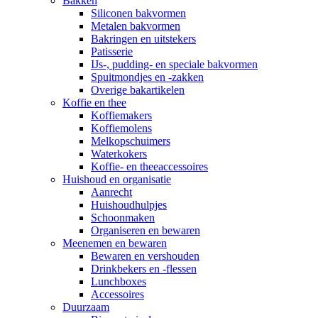
Bakken
Siliconen bakvormen
Metalen bakvormen
Bakringen en uitstekers
Patisserie
IJs-, pudding- en speciale bakvormen
Spuitmondjes en -zakken
Overige bakartikelen
Koffie en thee
Koffiemakers
Koffiemolens
Melkopschuimers
Waterkokers
Koffie- en theeaccessoires
Huishoud en organisatie
Aanrecht
Huishoudhulpjes
Schoonmaken
Organiseren en bewaren
Meenemen en bewaren
Bewaren en vershouden
Drinkbekers en -flessen
Lunchboxes
Accessoires
Duurzaam