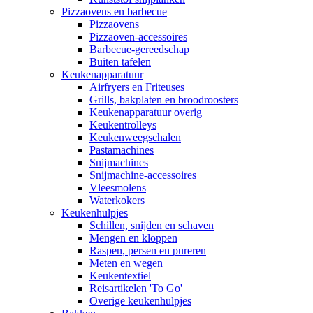
Pizzaovens en barbecue
Pizzaovens
Pizzaoven-accessoires
Barbecue-gereedschap
Buiten tafelen
Keukenapparatuur
Airfryers en Friteuses
Grills, bakplaten en broodroosters
Keukenapparatuur overig
Keukentrolleys
Keukenweegschalen
Pastamachines
Snijmachines
Snijmachine-accessoires
Vleesmolens
Waterkokers
Keukenhulpjes
Schillen, snijden en schaven
Mengen en kloppen
Raspen, persen en pureren
Meten en wegen
Keukentextiel
Reisartikelen 'To Go'
Overige keukenhulpjes