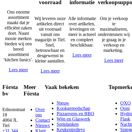
voorraad
informatie
verkoopsuppo
Ons enorme
assortiment
Wij leveren onze
Alle informatie
Om je verkoop
maakt dat je
artikelen direct
over artikelen,
te
efficiënt zaken
uit voorraad
leveringen en
maximaliseren,
doet. Naast
vanuit ons
meer is actueel
ondersteunen wij
mooie merken
magazijn in Tiel.
en compleet
je graag in je
bieden wij een
Snel,
beschikbaar.
verkoop en
breed
betrouwbaar en
marketing.
assortiment
Lees meer
desgewenst in
‘kitchen basics’.
Lees meer
kleine aantallen.
Lees meer
Lees meer
Första
Meer
Vaak bekeken
Topmerk
bv
Första
Nieuw
OXO
Kookgereedschap
Ooni
Edisonstraat
Over
Pizzaovens en BBQ
Hydr
18
ons
Wijn en Glaswerk
Flask
4004 JL
Contact
Snijplanken
Nach
Tiel
Nieuws
Keukentrolleys
Spieg
+31 344
Klant