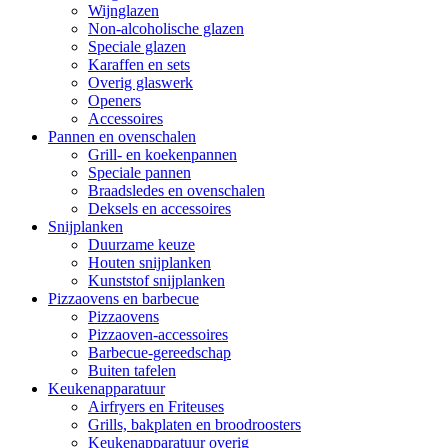
Wijnglazen
Non-alcoholische glazen
Speciale glazen
Karaffen en sets
Overig glaswerk
Openers
Accessoires
Pannen en ovenschalen
Grill- en koekenpannen
Speciale pannen
Braadsledes en ovenschalen
Deksels en accessoires
Snijplanken
Duurzame keuze
Houten snijplanken
Kunststof snijplanken
Pizzaovens en barbecue
Pizzaovens
Pizzaoven-accessoires
Barbecue-gereedschap
Buiten tafelen
Keukenapparatuur
Airfryers en Friteuses
Grills, bakplaten en broodroosters
Keukenapparatuur overig