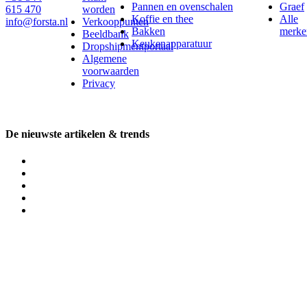
Pannen en ovenschalen
Graef
615 470
worden
Koffie en thee
Alle
info@forsta.nl
Verkooppunten
Bakken
merke
Beeldbank
Keukenapparatuur
Dropshipmentportaal
Algemene
voorwaarden
Privacy
De nieuwste artikelen & trends