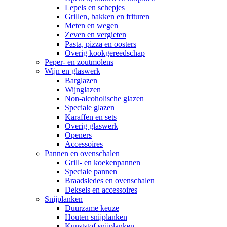
Lepels en schepjes
Grillen, bakken en frituren
Meten en wegen
Zeven en vergieten
Pasta, pizza en oosters
Overig kookgereedschap
Peper- en zoutmolens
Wijn en glaswerk
Barglazen
Wijnglazen
Non-alcoholische glazen
Speciale glazen
Karaffen en sets
Overig glaswerk
Openers
Accessoires
Pannen en ovenschalen
Grill- en koekenpannen
Speciale pannen
Braadsledes en ovenschalen
Deksels en accessoires
Snijplanken
Duurzame keuze
Houten snijplanken
Kunststof snijplanken