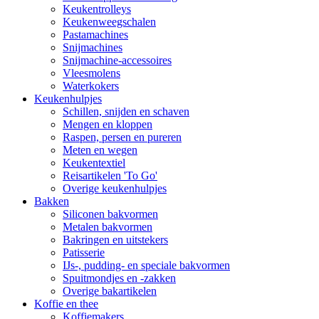
Keukentrolleys
Keukenweegschalen
Pastamachines
Snijmachines
Snijmachine-accessoires
Vleesmolens
Waterkokers
Keukenhulpjes
Schillen, snijden en schaven
Mengen en kloppen
Raspen, persen en pureren
Meten en wegen
Keukentextiel
Reisartikelen 'To Go'
Overige keukenhulpjes
Bakken
Siliconen bakvormen
Metalen bakvormen
Bakringen en uitstekers
Patisserie
IJs-, pudding- en speciale bakvormen
Spuitmondjes en -zakken
Overige bakartikelen
Koffie en thee
Koffiemakers