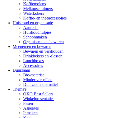
Koffiemolens
Melkopschuimers
Waterkokers
Koffie- en theeaccessoires
Huishoud en organisatie
Aanrecht
Huishoudhulpjes
Schoonmaken
Organiseren en bewaren
Meenemen en bewaren
Bewaren en vershouden
Drinkbekers en -flessen
Lunchboxes
Accessoires
Duurzaam
Bio-materiaal
Minder verspillen
Duurzaam alternatief
Thema's
OXO Best Sellers
Winkelpresentaties
Pasen
Asperges
Inmaken
Kids