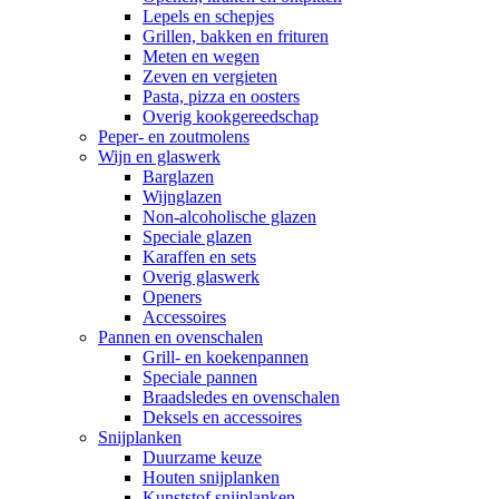
Lepels en schepjes
Grillen, bakken en frituren
Meten en wegen
Zeven en vergieten
Pasta, pizza en oosters
Overig kookgereedschap
Peper- en zoutmolens
Wijn en glaswerk
Barglazen
Wijnglazen
Non-alcoholische glazen
Speciale glazen
Karaffen en sets
Overig glaswerk
Openers
Accessoires
Pannen en ovenschalen
Grill- en koekenpannen
Speciale pannen
Braadsledes en ovenschalen
Deksels en accessoires
Snijplanken
Duurzame keuze
Houten snijplanken
Kunststof snijplanken