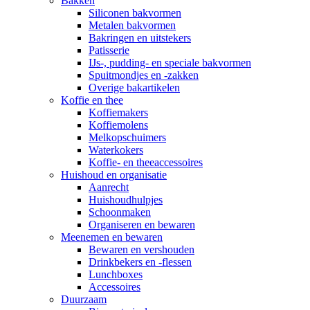
Bakken
Siliconen bakvormen
Metalen bakvormen
Bakringen en uitstekers
Patisserie
IJs-, pudding- en speciale bakvormen
Spuitmondjes en -zakken
Overige bakartikelen
Koffie en thee
Koffiemakers
Koffiemolens
Melkopschuimers
Waterkokers
Koffie- en theeaccessoires
Huishoud en organisatie
Aanrecht
Huishoudhulpjes
Schoonmaken
Organiseren en bewaren
Meenemen en bewaren
Bewaren en vershouden
Drinkbekers en -flessen
Lunchboxes
Accessoires
Duurzaam