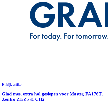
Bekijk artikel
Glad mes, extra hol geslepen voor Master, FA176T,
Zentro Z1/Z5 & CH2