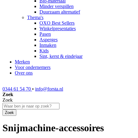
Bio-materiaal
Minder verspillen
Duurzaam alternatief
Thema's
OXO Best Sellers
Winkelpresentaties
Pasen
Asperges
Inmaken
Kids
Sint, kerst & eindejaar
Merken
Voor ondernemers
Over ons
0344 61 54 70
•
info@forsta.nl
Zoek
Zoek
Zoek
Snijmachine-accessoires