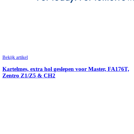
Bekijk artikel
Kartelmes, extra hol geslepen voor Master, FA176T,
Zentro Z1/Z5 & CH2