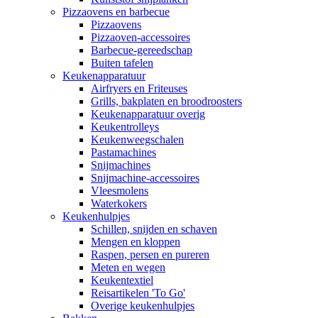
Pizzaovens en barbecue
Pizzaovens
Pizzaoven-accessoires
Barbecue-gereedschap
Buiten tafelen
Keukenapparatuur
Airfryers en Friteuses
Grills, bakplaten en broodroosters
Keukenapparatuur overig
Keukentrolleys
Keukenweegschalen
Pastamachines
Snijmachines
Snijmachine-accessoires
Vleesmolens
Waterkokers
Keukenhulpjes
Schillen, snijden en schaven
Mengen en kloppen
Raspen, persen en pureren
Meten en wegen
Keukentextiel
Reisartikelen 'To Go'
Overige keukenhulpjes