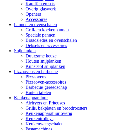
Karaffen en sets
Overig glaswerk
Openers
Accessoires
Pannen en ovenschalen
Grill- en koekenpannen
Speciale pannen
Braadsledes en ovenschalen
Deksels en accessoires
Snijplanken
Duurzame keuze
Houten snijplanken
Kunststof snijplanken
Pizzaovens en barbecue
Pizzaovens
Pizzaoven-accessoires
Barbecue-gereedschap
Buiten tafelen
Keukenapparatuur
Airfryers en Friteuses
Grills, bakplaten en broodroosters
Keukenapparatuur overig
Keukentrolleys
Keukenweegschalen
Pastamachines