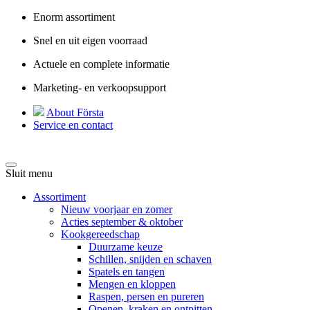
Enorm assortiment
Snel en uit eigen voorraad
Actuele en complete informatie
Marketing- en verkoopsupport
About Första
Service en contact
Sluit menu
Assortiment
Nieuw voorjaar en zomer
Acties september & oktober
Kookgereedschap
Duurzame keuze
Schillen, snijden en schaven
Spatels en tangen
Mengen en kloppen
Raspen, persen en pureren
Openen, kraken en ontpitten