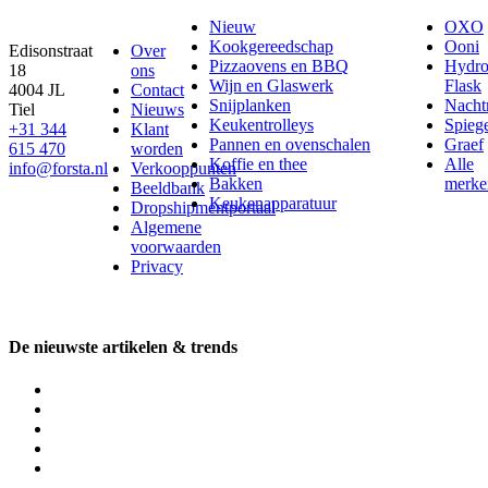
Nieuw
OXO
Kookgereedschap
Ooni
Edisonstraat
Over
Pizzaovens en BBQ
Hydr
18
ons
Wijn en Glaswerk
Flask
4004 JL
Contact
Snijplanken
Nach
Tiel
Nieuws
Keukentrolleys
Spieg
+31 344
Klant
Pannen en ovenschalen
Graef
615 470
worden
Koffie en thee
Alle
info@forsta.nl
Verkooppunten
Bakken
merke
Beeldbank
Keukenapparatuur
Dropshipmentportaal
Algemene
voorwaarden
Privacy
De nieuwste artikelen & trends