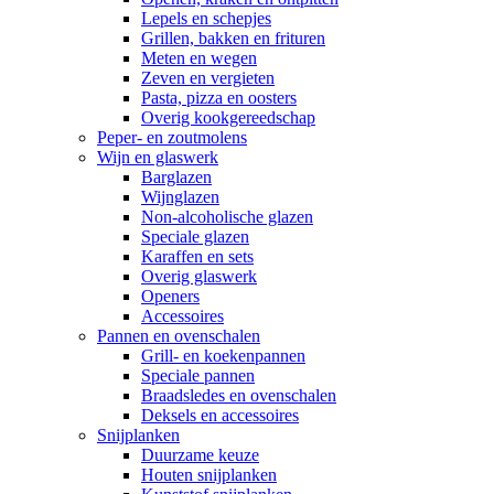
Lepels en schepjes
Grillen, bakken en frituren
Meten en wegen
Zeven en vergieten
Pasta, pizza en oosters
Overig kookgereedschap
Peper- en zoutmolens
Wijn en glaswerk
Barglazen
Wijnglazen
Non-alcoholische glazen
Speciale glazen
Karaffen en sets
Overig glaswerk
Openers
Accessoires
Pannen en ovenschalen
Grill- en koekenpannen
Speciale pannen
Braadsledes en ovenschalen
Deksels en accessoires
Snijplanken
Duurzame keuze
Houten snijplanken