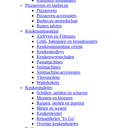
Kunststof snijplanken
Pizzaovens en barbecue
Pizzaovens
Pizzaoven-accessoires
Barbecue-gereedschap
Buiten tafelen
Keukenapparatuur
Airfryers en Friteuses
Grills, bakplaten en broodroosters
Keukenapparatuur overig
Keukentrolleys
Keukenweegschalen
Pastamachines
Snijmachines
Snijmachine-accessoires
Vleesmolens
Waterkokers
Keukenhulpjes
Schillen, snijden en schaven
Mengen en kloppen
Raspen, persen en pureren
Meten en wegen
Keukentextiel
Reisartikelen 'To Go'
Overige keukenhulpjes