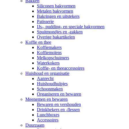
Bakken
Siliconen bakvormen
Metalen bakvormen
Bakringen en uitstekers
Patisserie
IJs-, pudding- en speciale bakvormen
Spuitmondjes en -zakken
Overige bakartikelen
Koffie en thee
Koffiemakers
Koffiemolens
Melkopschuimers
Waterkokers
Koffie- en theeaccessoires
Huishoud en organisatie
Aanrecht
Huishoudhulpjes
Schoonmaken
Organiseren en bewaren
Meenemen en bewaren
Bewaren en vershouden
Drinkbekers en -flessen
Lunchboxes
Accessoires
Duurzaam