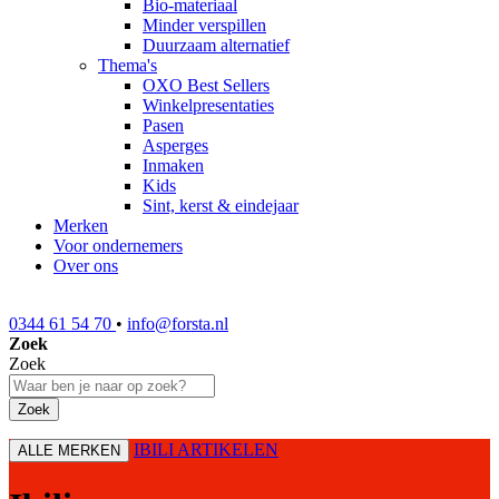
Bio-materiaal
Minder verspillen
Duurzaam alternatief
Thema's
OXO Best Sellers
Winkelpresentaties
Pasen
Asperges
Inmaken
Kids
Sint, kerst & eindejaar
Merken
Voor ondernemers
Over ons
0344 61 54 70
•
info@forsta.nl
Zoek
Zoek
Zoek
IBILI ARTIKELEN
ALLE MERKEN