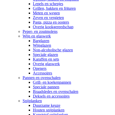
Lepels en schepjes
Grillen, bakken en frituren
Meten en wegen
Zeven en vergieten
Pasta, pizza en oosters
Overig kookgereedschap
Peper- en zoutmolens
Wijn en glaswerk
Barglazen
Wijnglazen
Non-alcoholische glazen
Speciale glazen
Karaffen en sets
Overig glaswerk
Openers
Accessoires
Pannen en ovenschalen
Grill- en koekenpannen
Speciale pannen
Braadsledes en ovenschalen
Deksels en accessoires
Snijplanken
Duurzame keuze
Houten snijplanken
Kunststof snijplanken