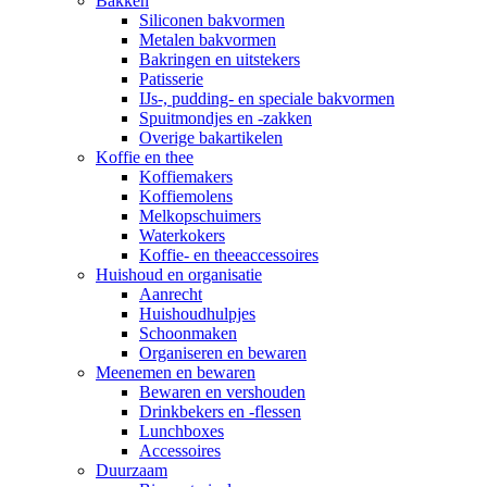
Bakken
Siliconen bakvormen
Metalen bakvormen
Bakringen en uitstekers
Patisserie
IJs-, pudding- en speciale bakvormen
Spuitmondjes en -zakken
Overige bakartikelen
Koffie en thee
Koffiemakers
Koffiemolens
Melkopschuimers
Waterkokers
Koffie- en theeaccessoires
Huishoud en organisatie
Aanrecht
Huishoudhulpjes
Schoonmaken
Organiseren en bewaren
Meenemen en bewaren
Bewaren en vershouden
Drinkbekers en -flessen
Lunchboxes
Accessoires
Duurzaam