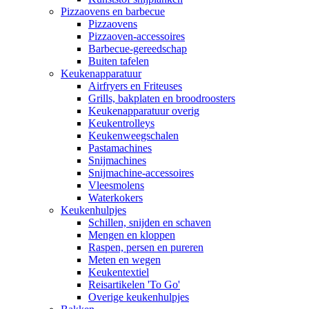
Pizzaovens en barbecue
Pizzaovens
Pizzaoven-accessoires
Barbecue-gereedschap
Buiten tafelen
Keukenapparatuur
Airfryers en Friteuses
Grills, bakplaten en broodroosters
Keukenapparatuur overig
Keukentrolleys
Keukenweegschalen
Pastamachines
Snijmachines
Snijmachine-accessoires
Vleesmolens
Waterkokers
Keukenhulpjes
Schillen, snijden en schaven
Mengen en kloppen
Raspen, persen en pureren
Meten en wegen
Keukentextiel
Reisartikelen 'To Go'
Overige keukenhulpjes