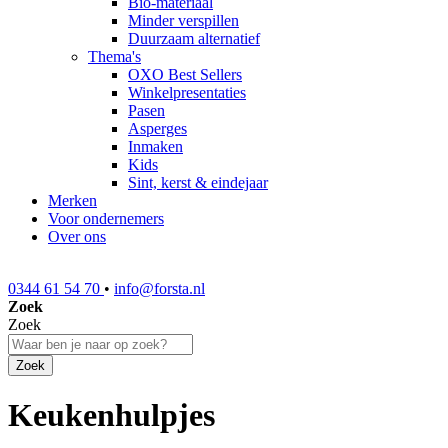
Bio-materiaal
Minder verspillen
Duurzaam alternatief
Thema's
OXO Best Sellers
Winkelpresentaties
Pasen
Asperges
Inmaken
Kids
Sint, kerst & eindejaar
Merken
Voor ondernemers
Over ons
0344 61 54 70
•
info@forsta.nl
Zoek
Zoek
Zoek
Keukenhulpjes