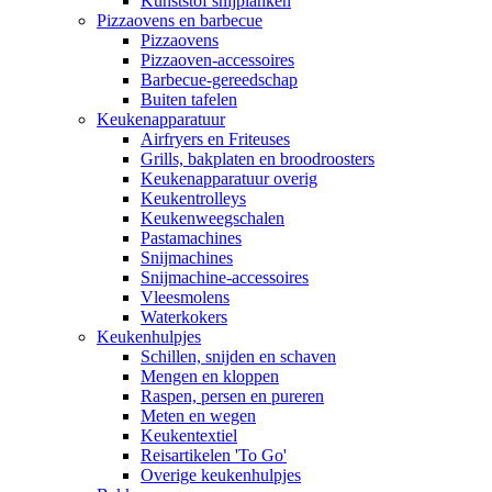
Kunststof snijplanken
Pizzaovens en barbecue
Pizzaovens
Pizzaoven-accessoires
Barbecue-gereedschap
Buiten tafelen
Keukenapparatuur
Airfryers en Friteuses
Grills, bakplaten en broodroosters
Keukenapparatuur overig
Keukentrolleys
Keukenweegschalen
Pastamachines
Snijmachines
Snijmachine-accessoires
Vleesmolens
Waterkokers
Keukenhulpjes
Schillen, snijden en schaven
Mengen en kloppen
Raspen, persen en pureren
Meten en wegen
Keukentextiel
Reisartikelen 'To Go'
Overige keukenhulpjes