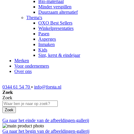
Bio-materiaal
Minder verspillen
Duurzaam alternatief
Thema's
OXO Best Sellers
Winkelpresentaties
Pasen
Asperges
Inmaken
Kids
Sint, kerst & eindejaar
Merken
Voor ondernemers
Over ons
0344 61 54 70
•
info@forsta.nl
Zoek
Zoek
Zoek
Ga naar het einde van de afbeeldingen-gallerij
Ga naar het begin van de afbeeldingen-gallerij