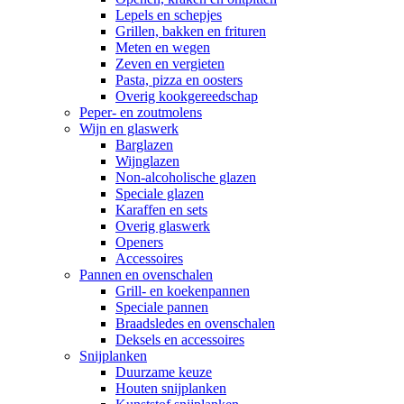
Lepels en schepjes
Grillen, bakken en frituren
Meten en wegen
Zeven en vergieten
Pasta, pizza en oosters
Overig kookgereedschap
Peper- en zoutmolens
Wijn en glaswerk
Barglazen
Wijnglazen
Non-alcoholische glazen
Speciale glazen
Karaffen en sets
Overig glaswerk
Openers
Accessoires
Pannen en ovenschalen
Grill- en koekenpannen
Speciale pannen
Braadsledes en ovenschalen
Deksels en accessoires
Snijplanken
Duurzame keuze
Houten snijplanken