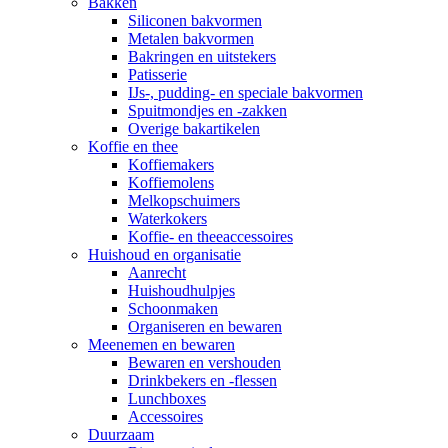
Bakken
Siliconen bakvormen
Metalen bakvormen
Bakringen en uitstekers
Patisserie
IJs-, pudding- en speciale bakvormen
Spuitmondjes en -zakken
Overige bakartikelen
Koffie en thee
Koffiemakers
Koffiemolens
Melkopschuimers
Waterkokers
Koffie- en theeaccessoires
Huishoud en organisatie
Aanrecht
Huishoudhulpjes
Schoonmaken
Organiseren en bewaren
Meenemen en bewaren
Bewaren en vershouden
Drinkbekers en -flessen
Lunchboxes
Accessoires
Duurzaam