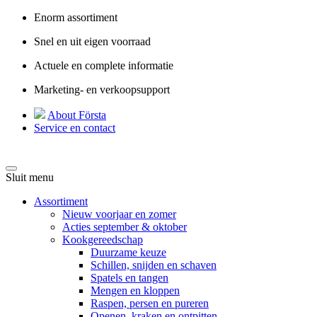
Enorm assortiment
Snel en uit eigen voorraad
Actuele en complete informatie
Marketing- en verkoopsupport
About Första
Service en contact
Sluit menu
Assortiment
Nieuw voorjaar en zomer
Acties september & oktober
Kookgereedschap
Duurzame keuze
Schillen, snijden en schaven
Spatels en tangen
Mengen en kloppen
Raspen, persen en pureren
Openen, kraken en ontpitten