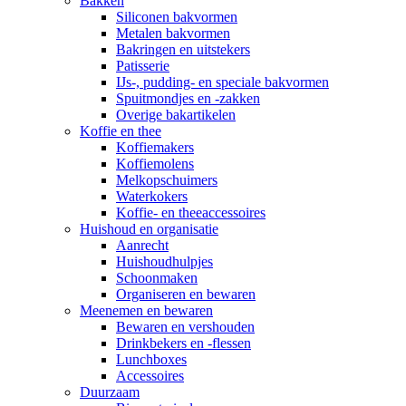
Bakken
Siliconen bakvormen
Metalen bakvormen
Bakringen en uitstekers
Patisserie
IJs-, pudding- en speciale bakvormen
Spuitmondjes en -zakken
Overige bakartikelen
Koffie en thee
Koffiemakers
Koffiemolens
Melkopschuimers
Waterkokers
Koffie- en theeaccessoires
Huishoud en organisatie
Aanrecht
Huishoudhulpjes
Schoonmaken
Organiseren en bewaren
Meenemen en bewaren
Bewaren en vershouden
Drinkbekers en -flessen
Lunchboxes
Accessoires
Duurzaam