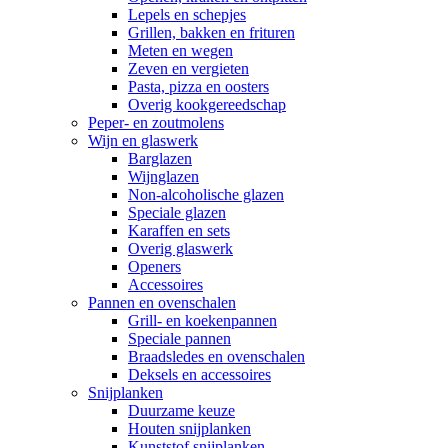
Lepels en schepjes
Grillen, bakken en frituren
Meten en wegen
Zeven en vergieten
Pasta, pizza en oosters
Overig kookgereedschap
Peper- en zoutmolens
Wijn en glaswerk
Barglazen
Wijnglazen
Non-alcoholische glazen
Speciale glazen
Karaffen en sets
Overig glaswerk
Openers
Accessoires
Pannen en ovenschalen
Grill- en koekenpannen
Speciale pannen
Braadsledes en ovenschalen
Deksels en accessoires
Snijplanken
Duurzame keuze
Houten snijplanken
Kunststof snijplanken