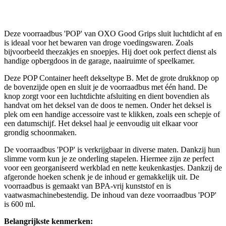
Deze voorraadbus 'POP' van OXO Good Grips sluit luchtdicht af en
is ideaal voor het bewaren van droge voedingswaren. Zoals
bijvoorbeeld theezakjes en snoepjes. Hij doet ook perfect dienst als
handige opbergdoos in de garage, naairuimte of speelkamer.
Deze POP Container heeft dekseltype B. Met de grote drukknop op
de bovenzijde open en sluit je de voorraadbus met één hand. De
knop zorgt voor een luchtdichte afsluiting en dient bovendien als
handvat om het deksel van de doos te nemen. Onder het deksel is
plek om een handige accessoire vast te klikken, zoals een schepje of
een datumschijf. Het deksel haal je eenvoudig uit elkaar voor
grondig schoonmaken.
De voorraadbus 'POP' is verkrijgbaar in diverse maten. Dankzij hun
slimme vorm kun je ze onderling stapelen. Hiermee zijn ze perfect
voor een georganiseerd werkblad en nette keukenkastjes. Dankzij de
afgeronde hoeken schenk je de inhoud er gemakkelijk uit. De
voorraadbus is gemaakt van BPA-vrij kunststof en is
vaatwasmachinebestendig. De inhoud van deze voorraadbus 'POP'
is 600 ml.
Belangrijkste kenmerken: