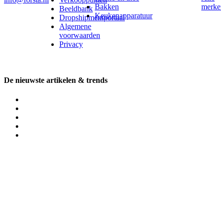
Bakken
merke
Beeldbank
Keukenapparatuur
Dropshipmentportaal
Algemene
voorwaarden
Privacy
De nieuwste artikelen & trends