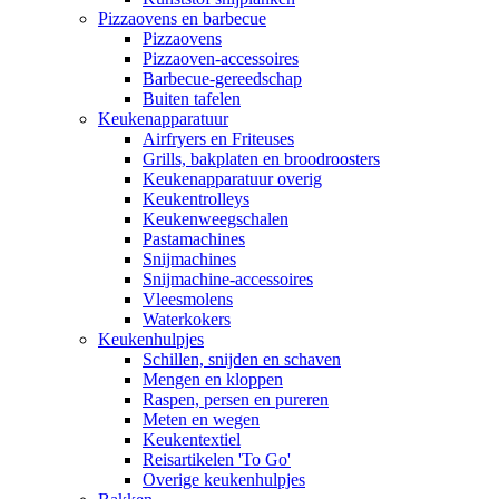
Pizzaovens en barbecue
Pizzaovens
Pizzaoven-accessoires
Barbecue-gereedschap
Buiten tafelen
Keukenapparatuur
Airfryers en Friteuses
Grills, bakplaten en broodroosters
Keukenapparatuur overig
Keukentrolleys
Keukenweegschalen
Pastamachines
Snijmachines
Snijmachine-accessoires
Vleesmolens
Waterkokers
Keukenhulpjes
Schillen, snijden en schaven
Mengen en kloppen
Raspen, persen en pureren
Meten en wegen
Keukentextiel
Reisartikelen 'To Go'
Overige keukenhulpjes