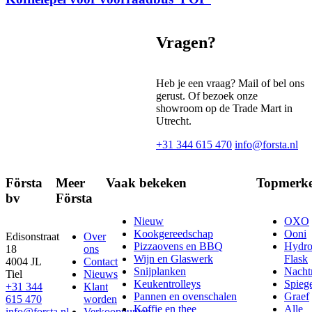
Vragen?
Heb je een vraag? Mail of bel ons
gerust. Of bezoek onze
showroom op de Trade Mart in
Utrecht.
+31 344 615 470
info@forsta.nl
Första
Meer
Vaak bekeken
Topmerk
bv
Första
Nieuw
OXO
Kookgereedschap
Ooni
Edisonstraat
Over
Pizzaovens en BBQ
Hydr
18
ons
Wijn en Glaswerk
Flask
4004 JL
Contact
Snijplanken
Nach
Tiel
Nieuws
Keukentrolleys
Spieg
+31 344
Klant
Pannen en ovenschalen
Graef
615 470
worden
Koffie en thee
Alle
info@forsta.nl
Verkooppunten