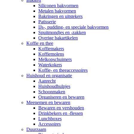
Bakken
Siliconen bakvormen
Metalen bakvormen
Bakringen en uitstekers
Patisserie
IJs-, pudding- en speciale bakvormen
Spuitmondjes en -zakken
Overige bakartikelen
Koffie en thee
Koffiemakers
Koffiemolens
Melkopschuimers
Waterkokers
Koffie- en theeaccessoires
Huishoud en organisatie
Aanrecht
Huishoudhulpjes
Schoonmaken
Organiseren en bewaren
Meenemen en bewaren
Bewaren en vershouden
Drinkbekers en -flessen
Lunchboxes
Accessoires
Duurzaam