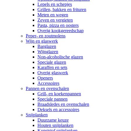
Lepels en schepjes
Grillen, bakken en frituren
Meten en wegen
Zeven en vergieten
Pasta, pizza en oosters
Overig kookgereedschap
Peper- en zoutmolens
Wijn en glaswerk
Barglazen
Wijnglazen
Non-alcoholische glazen
Speciale glazen
Karaffen en sets
Overig glaswerk
Openers
Accessoires
Pannen en ovenschalen
Grill- en koekenpannen
Speciale pannen
Braadsledes en ovenschalen
Deksels en accessoires
Snijplanken
Duurzame keuze
Houten snijplanken
Kunststof snijplanken