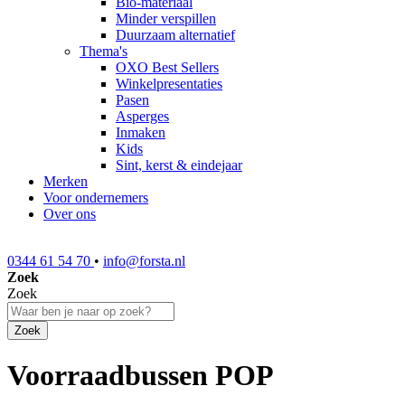
Bio-materiaal
Minder verspillen
Duurzaam alternatief
Thema's
OXO Best Sellers
Winkelpresentaties
Pasen
Asperges
Inmaken
Kids
Sint, kerst & eindejaar
Merken
Voor ondernemers
Over ons
0344 61 54 70
•
info@forsta.nl
Zoek
Zoek
Zoek
Voorraadbussen POP