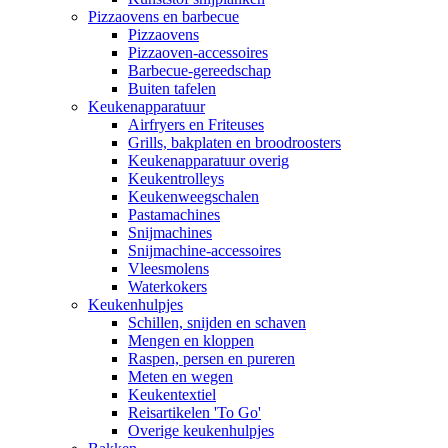
Pizzaovens en barbecue
Pizzaovens
Pizzaoven-accessoires
Barbecue-gereedschap
Buiten tafelen
Keukenapparatuur
Airfryers en Friteuses
Grills, bakplaten en broodroosters
Keukenapparatuur overig
Keukentrolleys
Keukenweegschalen
Pastamachines
Snijmachines
Snijmachine-accessoires
Vleesmolens
Waterkokers
Keukenhulpjes
Schillen, snijden en schaven
Mengen en kloppen
Raspen, persen en pureren
Meten en wegen
Keukentextiel
Reisartikelen 'To Go'
Overige keukenhulpjes