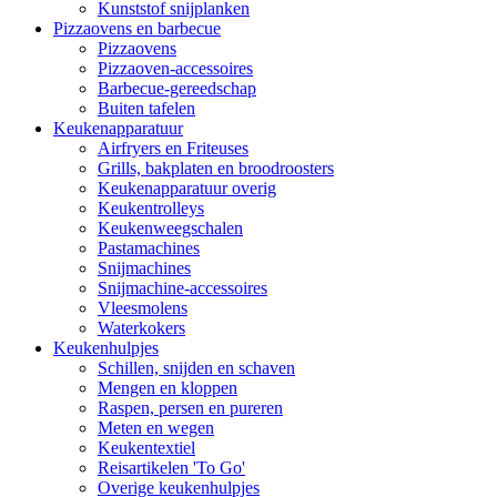
Kunststof snijplanken
Pizzaovens en barbecue
Pizzaovens
Pizzaoven-accessoires
Barbecue-gereedschap
Buiten tafelen
Keukenapparatuur
Airfryers en Friteuses
Grills, bakplaten en broodroosters
Keukenapparatuur overig
Keukentrolleys
Keukenweegschalen
Pastamachines
Snijmachines
Snijmachine-accessoires
Vleesmolens
Waterkokers
Keukenhulpjes
Schillen, snijden en schaven
Mengen en kloppen
Raspen, persen en pureren
Meten en wegen
Keukentextiel
Reisartikelen 'To Go'
Overige keukenhulpjes