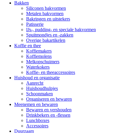
Bakken
Siliconen bakvormen
Metalen bakvormen
Bakringen en uitstekers
Patisserie
IJs-, pudding- en speciale bakvormen
Spuitmondjes en -zakken
Overige bakartikelen
Koffie en thee
Koffiemakers
Koffiemolens
Melkopschuimers
Waterkokers
Koffie- en theeaccessoires
Huishoud en organisatie
Aanrecht
Huishoudhulpjes
Schoonmaken
Organiseren en bewaren
Meenemen en bewaren
Bewaren en vershouden
Drinkbekers en -flessen
Lunchboxes
Accessoires
Duurzaam