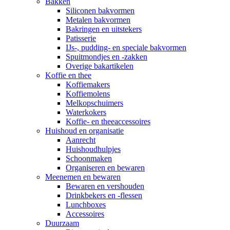
Bakken
Siliconen bakvormen
Metalen bakvormen
Bakringen en uitstekers
Patisserie
IJs-, pudding- en speciale bakvormen
Spuitmondjes en -zakken
Overige bakartikelen
Koffie en thee
Koffiemakers
Koffiemolens
Melkopschuimers
Waterkokers
Koffie- en theeaccessoires
Huishoud en organisatie
Aanrecht
Huishoudhulpjes
Schoonmaken
Organiseren en bewaren
Meenemen en bewaren
Bewaren en vershouden
Drinkbekers en -flessen
Lunchboxes
Accessoires
Duurzaam