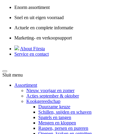
Enorm assortiment
Snel en uit eigen voorraad
Actuele en complete informatie
Marketing- en verkoopsupport
About Första
Service en contact
Sluit menu
Assortiment
Nieuw voorjaar en zomer
Acties september & oktober
Kookgereedschap
Duurzame keuze
Schillen, snijden en schaven
Spatels en tangen
Mengen en kloppen
Raspen, persen en pureren
Openen, kraken en ontpitten