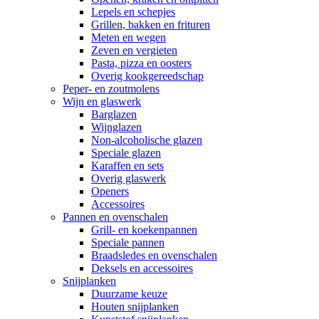
Lepels en schepjes
Grillen, bakken en frituren
Meten en wegen
Zeven en vergieten
Pasta, pizza en oosters
Overig kookgereedschap
Peper- en zoutmolens
Wijn en glaswerk
Barglazen
Wijnglazen
Non-alcoholische glazen
Speciale glazen
Karaffen en sets
Overig glaswerk
Openers
Accessoires
Pannen en ovenschalen
Grill- en koekenpannen
Speciale pannen
Braadsledes en ovenschalen
Deksels en accessoires
Snijplanken
Duurzame keuze
Houten snijplanken