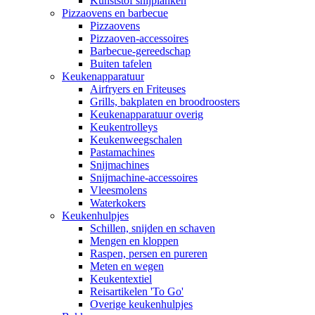
Kunststof snijplanken
Pizzaovens en barbecue
Pizzaovens
Pizzaoven-accessoires
Barbecue-gereedschap
Buiten tafelen
Keukenapparatuur
Airfryers en Friteuses
Grills, bakplaten en broodroosters
Keukenapparatuur overig
Keukentrolleys
Keukenweegschalen
Pastamachines
Snijmachines
Snijmachine-accessoires
Vleesmolens
Waterkokers
Keukenhulpjes
Schillen, snijden en schaven
Mengen en kloppen
Raspen, persen en pureren
Meten en wegen
Keukentextiel
Reisartikelen 'To Go'
Overige keukenhulpjes