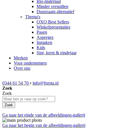
Bio-materiaal
Minder verspillen
Duurzaam alternatief
Thema's
OXO Best Sellers
Winkelpresentaties
Pasen
Asperges
Inmaken
Kids
Sint, kerst & eindejaar
Merken
Voor ondernemers
Over ons
0344 61 54 70
•
info@forsta.nl
Zoek
Zoek
Zoek
Ga naar het einde van de afbeeldingen-gallerij
Ga naar het begin van de afbeeldingen-gallerij