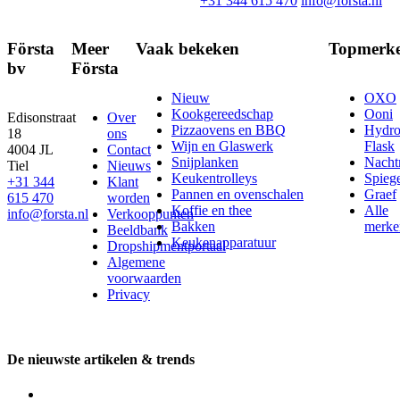
+31 344 615 470
info@forsta.nl
Första
Meer
Vaak bekeken
Topmerk
bv
Första
Nieuw
OXO
Kookgereedschap
Ooni
Edisonstraat
Over
Pizzaovens en BBQ
Hydr
18
ons
Wijn en Glaswerk
Flask
4004 JL
Contact
Snijplanken
Nach
Tiel
Nieuws
Keukentrolleys
Spieg
+31 344
Klant
Pannen en ovenschalen
Graef
615 470
worden
Koffie en thee
Alle
info@forsta.nl
Verkooppunten
Bakken
merke
Beeldbank
Keukenapparatuur
Dropshipmentportaal
Algemene
voorwaarden
Privacy
De nieuwste artikelen & trends