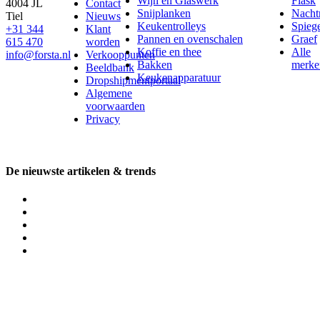
Wijn en Glaswerk
Flask
4004 JL
Contact
Snijplanken
Nach
Tiel
Nieuws
Keukentrolleys
Spieg
+31 344
Klant
Pannen en ovenschalen
Graef
615 470
worden
Koffie en thee
Alle
info@forsta.nl
Verkooppunten
Bakken
merke
Beeldbank
Keukenapparatuur
Dropshipmentportaal
Algemene
voorwaarden
Privacy
De nieuwste artikelen & trends