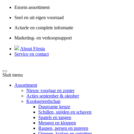
Enorm assortiment
Snel en uit eigen voorraad
Actuele en complete informatie
Marketing- en verkoopsupport
About Första
Service en contact
Sluit menu
Assortiment
Nieuw voorjaar en zomer
Acties september & oktober
Kookgereedschap
Duurzame keuze
Schillen, snijden en schaven
Spatels en tangen
Mengen en kloppen
Raspen, persen en pureren
Openen, kraken en ontpitten