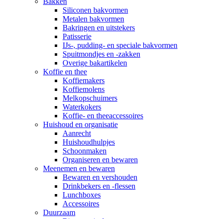
Bakken
Siliconen bakvormen
Metalen bakvormen
Bakringen en uitstekers
Patisserie
IJs-, pudding- en speciale bakvormen
Spuitmondjes en -zakken
Overige bakartikelen
Koffie en thee
Koffiemakers
Koffiemolens
Melkopschuimers
Waterkokers
Koffie- en theeaccessoires
Huishoud en organisatie
Aanrecht
Huishoudhulpjes
Schoonmaken
Organiseren en bewaren
Meenemen en bewaren
Bewaren en vershouden
Drinkbekers en -flessen
Lunchboxes
Accessoires
Duurzaam