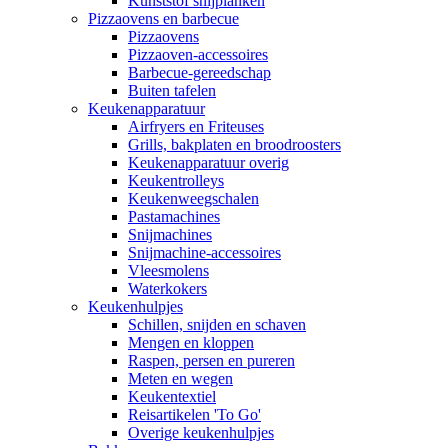
Kunststof snijplanken
Pizzaovens en barbecue
Pizzaovens
Pizzaoven-accessoires
Barbecue-gereedschap
Buiten tafelen
Keukenapparatuur
Airfryers en Friteuses
Grills, bakplaten en broodroosters
Keukenapparatuur overig
Keukentrolleys
Keukenweegschalen
Pastamachines
Snijmachines
Snijmachine-accessoires
Vleesmolens
Waterkokers
Keukenhulpjes
Schillen, snijden en schaven
Mengen en kloppen
Raspen, persen en pureren
Meten en wegen
Keukentextiel
Reisartikelen 'To Go'
Overige keukenhulpjes