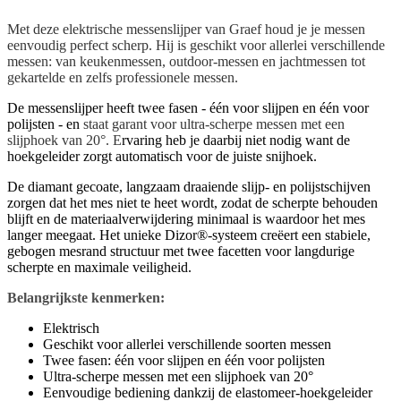
Met deze elektrische messenslijper van Graef houd je je messen
eenvoudig perfect scherp. Hij is geschikt voor allerlei verschillende
messen: van keukenmessen, outdoor-messen en jachtmessen tot
gekartelde en zelfs professionele messen.
De messenslijper heeft twee fasen - één voor slijpen en één voor
polijsten - en
staat garant voor ultra-scherpe messen met een
slijphoek van 20°. E
rvaring heb je daarbij niet nodig want de
hoekgeleider zorgt automatisch voor de juiste snijhoek.
De diamant gecoate, langzaam draaiende slijp- en polijstschijven
zorgen dat het mes niet te heet wordt, zodat de scherpte behouden
blijft en de materiaalverwijdering minimaal is waardoor het mes
langer meegaat. Het unieke Dizor®-systeem creëert een stabiele,
gebogen mesrand structuur met twee facetten voor langdurige
scherpte en maximale veiligheid.
Belangrijkste kenmerken:
Elektrisch
Geschikt voor allerlei verschillende soorten messen
Twee fasen: één voor slijpen en één voor polijsten
Ultra-scherpe messen met een slijphoek van 20°
Eenvoudige bediening dankzij de elastomeer-hoekgeleider