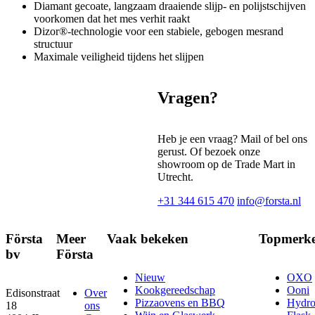
Diamant gecoate, langzaam draaiende slijp- en polijstschijven
voorkomen dat het mes verhit raakt
Dizor®-technologie voor een stabiele, gebogen mesrand
structuur
Maximale veiligheid tijdens het slijpen
Vragen?
Heb je een vraag? Mail of bel ons
gerust. Of bezoek onze
showroom op de Trade Mart in
Utrecht.
+31 344 615 470
info@forsta.nl
Första
Meer
Vaak bekeken
Topmerk
bv
Första
Nieuw
OXO
Kookgereedschap
Ooni
Edisonstraat
Over
Pizzaovens en BBQ
Hydr
18
ons