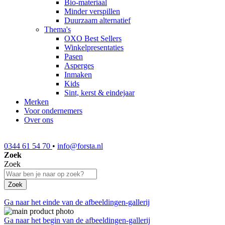
Bio-materiaal
Minder verspillen
Duurzaam alternatief
Thema's
OXO Best Sellers
Winkelpresentaties
Pasen
Asperges
Inmaken
Kids
Sint, kerst & eindejaar
Merken
Voor ondernemers
Over ons
0344 61 54 70
•
info@forsta.nl
Zoek
Zoek
Zoek
Ga naar het einde van de afbeeldingen-gallerij
Ga naar het begin van de afbeeldingen-gallerij