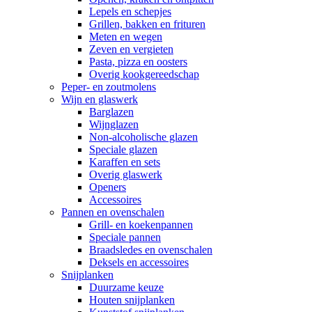
Lepels en schepjes
Grillen, bakken en frituren
Meten en wegen
Zeven en vergieten
Pasta, pizza en oosters
Overig kookgereedschap
Peper- en zoutmolens
Wijn en glaswerk
Barglazen
Wijnglazen
Non-alcoholische glazen
Speciale glazen
Karaffen en sets
Overig glaswerk
Openers
Accessoires
Pannen en ovenschalen
Grill- en koekenpannen
Speciale pannen
Braadsledes en ovenschalen
Deksels en accessoires
Snijplanken
Duurzame keuze
Houten snijplanken