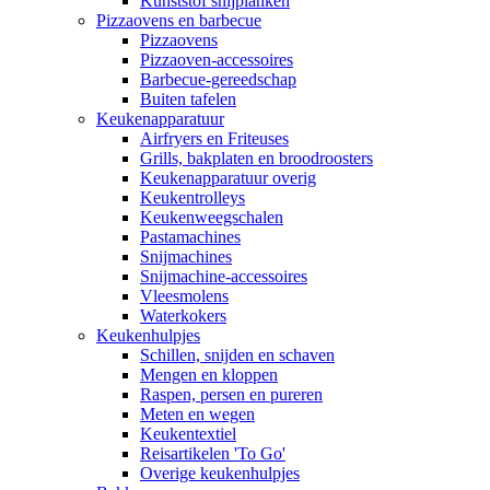
Kunststof snijplanken
Pizzaovens en barbecue
Pizzaovens
Pizzaoven-accessoires
Barbecue-gereedschap
Buiten tafelen
Keukenapparatuur
Airfryers en Friteuses
Grills, bakplaten en broodroosters
Keukenapparatuur overig
Keukentrolleys
Keukenweegschalen
Pastamachines
Snijmachines
Snijmachine-accessoires
Vleesmolens
Waterkokers
Keukenhulpjes
Schillen, snijden en schaven
Mengen en kloppen
Raspen, persen en pureren
Meten en wegen
Keukentextiel
Reisartikelen 'To Go'
Overige keukenhulpjes