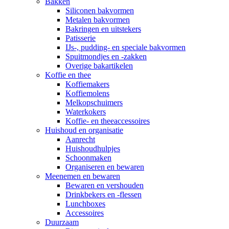
Bakken
Siliconen bakvormen
Metalen bakvormen
Bakringen en uitstekers
Patisserie
IJs-, pudding- en speciale bakvormen
Spuitmondjes en -zakken
Overige bakartikelen
Koffie en thee
Koffiemakers
Koffiemolens
Melkopschuimers
Waterkokers
Koffie- en theeaccessoires
Huishoud en organisatie
Aanrecht
Huishoudhulpjes
Schoonmaken
Organiseren en bewaren
Meenemen en bewaren
Bewaren en vershouden
Drinkbekers en -flessen
Lunchboxes
Accessoires
Duurzaam