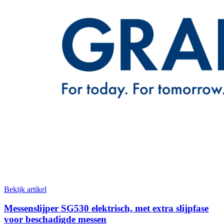
Bekijk artikel
Messenslijper SG530 elektrisch, met extra slijpfase
voor beschadigde messen