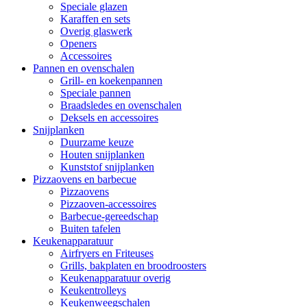
Speciale glazen
Karaffen en sets
Overig glaswerk
Openers
Accessoires
Pannen en ovenschalen
Grill- en koekenpannen
Speciale pannen
Braadsledes en ovenschalen
Deksels en accessoires
Snijplanken
Duurzame keuze
Houten snijplanken
Kunststof snijplanken
Pizzaovens en barbecue
Pizzaovens
Pizzaoven-accessoires
Barbecue-gereedschap
Buiten tafelen
Keukenapparatuur
Airfryers en Friteuses
Grills, bakplaten en broodroosters
Keukenapparatuur overig
Keukentrolleys
Keukenweegschalen