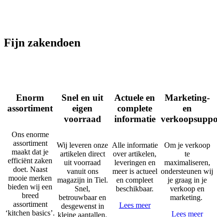
Fijn zakendoen
Enorm
Snel en uit
Actuele en
Marketing-
assortiment
eigen
complete
en
voorraad
informatie
verkoopsuppo
Ons enorme
assortiment
Wij leveren onze
Alle informatie
Om je verkoop
maakt dat je
artikelen direct
over artikelen,
te
efficiënt zaken
uit voorraad
leveringen en
maximaliseren,
doet. Naast
vanuit ons
meer is actueel
ondersteunen wij
mooie merken
magazijn in Tiel.
en compleet
je graag in je
bieden wij een
Snel,
beschikbaar.
verkoop en
breed
betrouwbaar en
marketing.
assortiment
Lees meer
desgewenst in
‘kitchen basics’.
Lees meer
kleine aantallen.