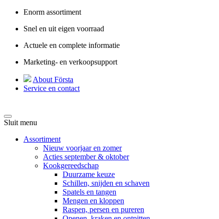
Enorm assortiment
Snel en uit eigen voorraad
Actuele en complete informatie
Marketing- en verkoopsupport
About Första
Service en contact
Sluit menu
Assortiment
Nieuw voorjaar en zomer
Acties september & oktober
Kookgereedschap
Duurzame keuze
Schillen, snijden en schaven
Spatels en tangen
Mengen en kloppen
Raspen, persen en pureren
Openen, kraken en ontpitten