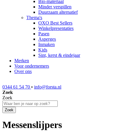
Bio-materiaal
Minder verspillen
Duurzaam alternatief
Thema's
OXO Best Sellers
Winkelpresentaties
Pasen
Asperges
Inmaken
Kids
Sint, kerst & eindejaar
Merken
Voor ondernemers
Over ons
0344 61 54 70
•
info@forsta.nl
Zoek
Zoek
Zoek
Messenslijpers