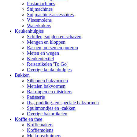
Pastamachines
Snijmachines
Snijmachine-accessoires
Vleesmolens
Waterkokers
Keukenhulpjes
Schillen, snijden en schaven
Mengen en kloppen
Raspen, persen en pureren
Meten en wegen
Keukentextiel
Reisartikelen 'To Go'
Overige keukenhulpjes
Bakken
Siliconen bakvormen
Metalen bakvormen
Bakringen en uitstekers
Patisserie
IJs-, pudding- en speciale bakvormen
Spuitmondjes en -zakken
Overige bakartikelen
Koffie en thee
Koffiemakers
Koffiemolens
Melkopschuimers