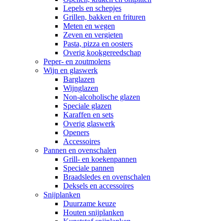
Lepels en schepjes
Grillen, bakken en frituren
Meten en wegen
Zeven en vergieten
Pasta, pizza en oosters
Overig kookgereedschap
Peper- en zoutmolens
Wijn en glaswerk
Barglazen
Wijnglazen
Non-alcoholische glazen
Speciale glazen
Karaffen en sets
Overig glaswerk
Openers
Accessoires
Pannen en ovenschalen
Grill- en koekenpannen
Speciale pannen
Braadsledes en ovenschalen
Deksels en accessoires
Snijplanken
Duurzame keuze
Houten snijplanken