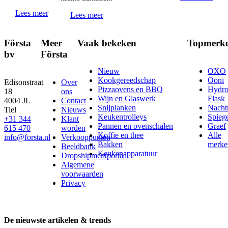
Lees meer
Lees meer
Första
Meer
Vaak bekeken
Topmerk
bv
Första
Nieuw
OXO
Kookgereedschap
Ooni
Edisonstraat
Over
Pizzaovens en BBQ
Hydr
18
ons
Wijn en Glaswerk
Flask
4004 JL
Contact
Snijplanken
Nach
Tiel
Nieuws
Keukentrolleys
Spieg
+31 344
Klant
Pannen en ovenschalen
Graef
615 470
worden
Koffie en thee
Alle
info@forsta.nl
Verkooppunten
Bakken
merke
Beeldbank
Keukenapparatuur
Dropshipmentportaal
Algemene
voorwaarden
Privacy
De nieuwste artikelen & trends