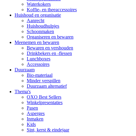
Waterkokers
Koffie- en theeaccessoires
Huishoud en organisatie
Aanrecht
Huishoudhulpjes
Schoonmaken
Organiseren en bewaren
Meenemen en bewaren
Bewaren en vershouden
Drinkbekers en -flessen
Lunchboxes
Accessoires
Duurzaam
Bio-materiaal
Minder verspillen
Duurzaam alternatief
Thema's
OXO Best Sellers
Winkelpresentaties
Pasen
Asperges
Inmaken
Kids
Sint, kerst & eindejaar