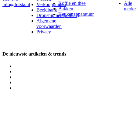
Koffie en thee
Alle
info@forsta.nl
Verkooppunten
Bakken
merke
Beeldbank
Keukenapparatuur
Dropshipmentportaal
Algemene
voorwaarden
Privacy
De nieuwste artikelen & trends