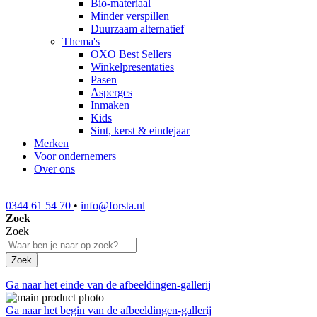
Bio-materiaal
Minder verspillen
Duurzaam alternatief
Thema's
OXO Best Sellers
Winkelpresentaties
Pasen
Asperges
Inmaken
Kids
Sint, kerst & eindejaar
Merken
Voor ondernemers
Over ons
0344 61 54 70
•
info@forsta.nl
Zoek
Zoek
Zoek
Ga naar het einde van de afbeeldingen-gallerij
Ga naar het begin van de afbeeldingen-gallerij