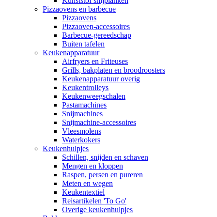
Kunststof snijplanken
Pizzaovens en barbecue
Pizzaovens
Pizzaoven-accessoires
Barbecue-gereedschap
Buiten tafelen
Keukenapparatuur
Airfryers en Friteuses
Grills, bakplaten en broodroosters
Keukenapparatuur overig
Keukentrolleys
Keukenweegschalen
Pastamachines
Snijmachines
Snijmachine-accessoires
Vleesmolens
Waterkokers
Keukenhulpjes
Schillen, snijden en schaven
Mengen en kloppen
Raspen, persen en pureren
Meten en wegen
Keukentextiel
Reisartikelen 'To Go'
Overige keukenhulpjes