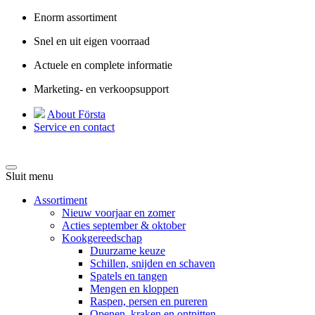
Enorm assortiment
Snel en uit eigen voorraad
Actuele en complete informatie
Marketing- en verkoopsupport
About Första
Service en contact
Sluit menu
Assortiment
Nieuw voorjaar en zomer
Acties september & oktober
Kookgereedschap
Duurzame keuze
Schillen, snijden en schaven
Spatels en tangen
Mengen en kloppen
Raspen, persen en pureren
Openen, kraken en ontpitten