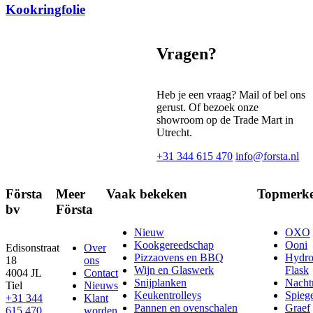
Kookringfolie
Vragen?
Heb je een vraag? Mail of bel ons
gerust. Of bezoek onze
showroom op de Trade Mart in
Utrecht.
+31 344 615 470
info@forsta.nl
Första
Meer
Vaak bekeken
Topmerk
bv
Första
Nieuw
OXO
Kookgereedschap
Ooni
Edisonstraat
Over
Pizzaovens en BBQ
Hydr
18
ons
Wijn en Glaswerk
Flask
4004 JL
Contact
Snijplanken
Nach
Tiel
Nieuws
Keukentrolleys
Spieg
+31 344
Klant
Pannen en ovenschalen
Graef
615 470
worden