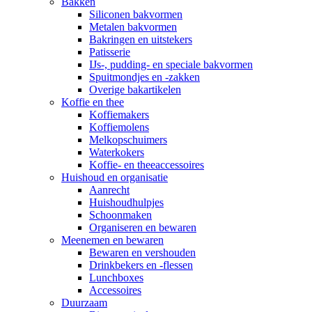
Bakken
Siliconen bakvormen
Metalen bakvormen
Bakringen en uitstekers
Patisserie
IJs-, pudding- en speciale bakvormen
Spuitmondjes en -zakken
Overige bakartikelen
Koffie en thee
Koffiemakers
Koffiemolens
Melkopschuimers
Waterkokers
Koffie- en theeaccessoires
Huishoud en organisatie
Aanrecht
Huishoudhulpjes
Schoonmaken
Organiseren en bewaren
Meenemen en bewaren
Bewaren en vershouden
Drinkbekers en -flessen
Lunchboxes
Accessoires
Duurzaam