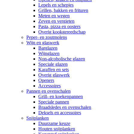
Lepels en schepjes
Grillen, bakken en frituren
Meten en wegen
Zeven en vergieten
Pasta, pizza en oosters
Overig kookgereedschap
Peper- en zoutmolens
Wijn en glaswerk
Barglazen
Wijnglazen
Non-alcoholische glazen
Speciale glazen
Karaffen en sets
Overig glaswerk
Openers
Accessoires
Pannen en ovenschalen
Grill- en koekenpannen
Speciale pannen
Braadsledes en ovenschalen
Deksels en accessoires
Snijplanken
Duurzame keuze
Houten snijplanken