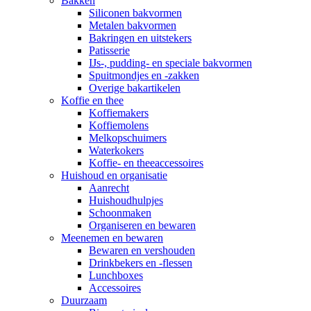
Bakken
Siliconen bakvormen
Metalen bakvormen
Bakringen en uitstekers
Patisserie
IJs-, pudding- en speciale bakvormen
Spuitmondjes en -zakken
Overige bakartikelen
Koffie en thee
Koffiemakers
Koffiemolens
Melkopschuimers
Waterkokers
Koffie- en theeaccessoires
Huishoud en organisatie
Aanrecht
Huishoudhulpjes
Schoonmaken
Organiseren en bewaren
Meenemen en bewaren
Bewaren en vershouden
Drinkbekers en -flessen
Lunchboxes
Accessoires
Duurzaam