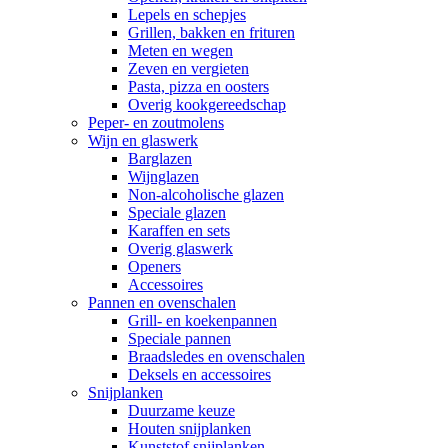
Lepels en schepjes
Grillen, bakken en frituren
Meten en wegen
Zeven en vergieten
Pasta, pizza en oosters
Overig kookgereedschap
Peper- en zoutmolens
Wijn en glaswerk
Barglazen
Wijnglazen
Non-alcoholische glazen
Speciale glazen
Karaffen en sets
Overig glaswerk
Openers
Accessoires
Pannen en ovenschalen
Grill- en koekenpannen
Speciale pannen
Braadsledes en ovenschalen
Deksels en accessoires
Snijplanken
Duurzame keuze
Houten snijplanken
Kunststof snijplanken