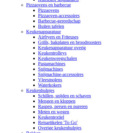
Pizzaovens en barbecue
Pizzaovens
Pizzaoven-accessoires
Barbecue-gereedschap
Buiten tafelen
Keukenapparatuur
Airfryers en Friteuses
Grills, bakplaten en broodroosters
Keukenapparatuur overig
Keukentrolleys
Keukenweegschalen
Pastamachines
Snijmachines
Snijmachine-accessoires
Vleesmolens
Waterkokers
Keukenhulpjes
Schillen, snijden en schaven
Mengen en kloppen
Raspen, persen en pureren
Meten en wegen
Keukentextiel
Reisartikelen 'To Go'
Overige keukenhulpjes