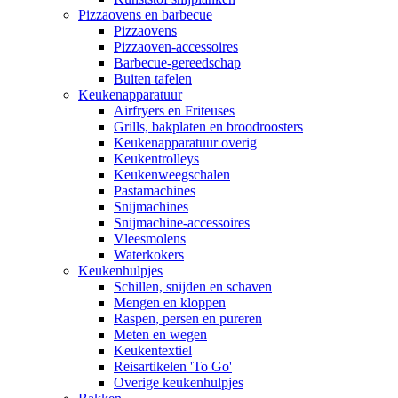
Pizzaovens en barbecue
Pizzaovens
Pizzaoven-accessoires
Barbecue-gereedschap
Buiten tafelen
Keukenapparatuur
Airfryers en Friteuses
Grills, bakplaten en broodroosters
Keukenapparatuur overig
Keukentrolleys
Keukenweegschalen
Pastamachines
Snijmachines
Snijmachine-accessoires
Vleesmolens
Waterkokers
Keukenhulpjes
Schillen, snijden en schaven
Mengen en kloppen
Raspen, persen en pureren
Meten en wegen
Keukentextiel
Reisartikelen 'To Go'
Overige keukenhulpjes