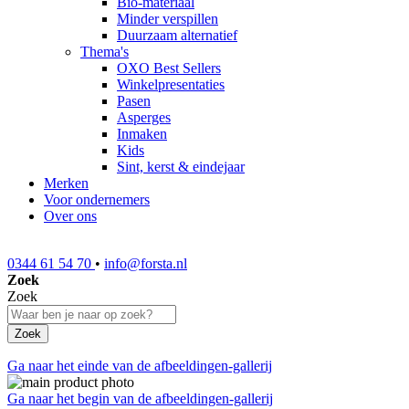
Bio-materiaal
Minder verspillen
Duurzaam alternatief
Thema's
OXO Best Sellers
Winkelpresentaties
Pasen
Asperges
Inmaken
Kids
Sint, kerst & eindejaar
Merken
Voor ondernemers
Over ons
0344 61 54 70
•
info@forsta.nl
Zoek
Zoek
Zoek
Ga naar het einde van de afbeeldingen-gallerij
Ga naar het begin van de afbeeldingen-gallerij