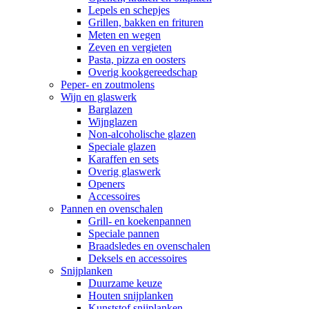
Lepels en schepjes
Grillen, bakken en frituren
Meten en wegen
Zeven en vergieten
Pasta, pizza en oosters
Overig kookgereedschap
Peper- en zoutmolens
Wijn en glaswerk
Barglazen
Wijnglazen
Non-alcoholische glazen
Speciale glazen
Karaffen en sets
Overig glaswerk
Openers
Accessoires
Pannen en ovenschalen
Grill- en koekenpannen
Speciale pannen
Braadsledes en ovenschalen
Deksels en accessoires
Snijplanken
Duurzame keuze
Houten snijplanken
Kunststof snijplanken