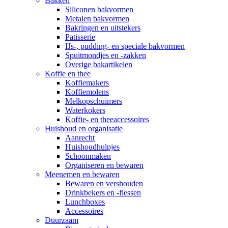
Bakken
Siliconen bakvormen
Metalen bakvormen
Bakringen en uitstekers
Patisserie
IJs-, pudding- en speciale bakvormen
Spuitmondjes en -zakken
Overige bakartikelen
Koffie en thee
Koffiemakers
Koffiemolens
Melkopschuimers
Waterkokers
Koffie- en theeaccessoires
Huishoud en organisatie
Aanrecht
Huishoudhulpjes
Schoonmaken
Organiseren en bewaren
Meenemen en bewaren
Bewaren en vershouden
Drinkbekers en -flessen
Lunchboxes
Accessoires
Duurzaam