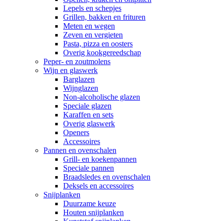
Lepels en schepjes
Grillen, bakken en frituren
Meten en wegen
Zeven en vergieten
Pasta, pizza en oosters
Overig kookgereedschap
Peper- en zoutmolens
Wijn en glaswerk
Barglazen
Wijnglazen
Non-alcoholische glazen
Speciale glazen
Karaffen en sets
Overig glaswerk
Openers
Accessoires
Pannen en ovenschalen
Grill- en koekenpannen
Speciale pannen
Braadsledes en ovenschalen
Deksels en accessoires
Snijplanken
Duurzame keuze
Houten snijplanken