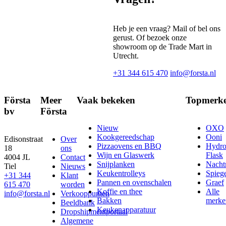
Heb je een vraag? Mail of bel ons
gerust. Of bezoek onze
showroom op de Trade Mart in
Utrecht.
+31 344 615 470
info@forsta.nl
Första
Meer
Vaak bekeken
Topmerk
bv
Första
Nieuw
OXO
Kookgereedschap
Ooni
Edisonstraat
Over
Pizzaovens en BBQ
Hydr
18
ons
Wijn en Glaswerk
Flask
4004 JL
Contact
Snijplanken
Nach
Tiel
Nieuws
Keukentrolleys
Spieg
+31 344
Klant
Pannen en ovenschalen
Graef
615 470
worden
Koffie en thee
Alle
info@forsta.nl
Verkooppunten
Bakken
merke
Beeldbank
Keukenapparatuur
Dropshipmentportaal
Algemene