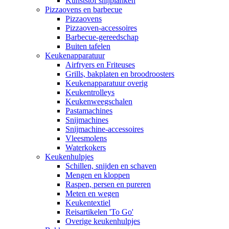
Kunststof snijplanken
Pizzaovens en barbecue
Pizzaovens
Pizzaoven-accessoires
Barbecue-gereedschap
Buiten tafelen
Keukenapparatuur
Airfryers en Friteuses
Grills, bakplaten en broodroosters
Keukenapparatuur overig
Keukentrolleys
Keukenweegschalen
Pastamachines
Snijmachines
Snijmachine-accessoires
Vleesmolens
Waterkokers
Keukenhulpjes
Schillen, snijden en schaven
Mengen en kloppen
Raspen, persen en pureren
Meten en wegen
Keukentextiel
Reisartikelen 'To Go'
Overige keukenhulpjes