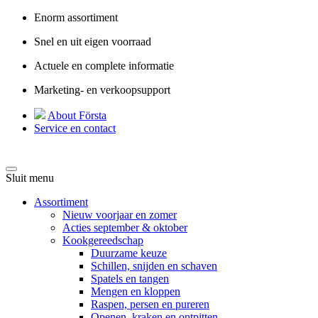
Enorm assortiment
Snel en uit eigen voorraad
Actuele en complete informatie
Marketing- en verkoopsupport
About Första
Service en contact
Sluit menu
Assortiment
Nieuw voorjaar en zomer
Acties september & oktober
Kookgereedschap
Duurzame keuze
Schillen, snijden en schaven
Spatels en tangen
Mengen en kloppen
Raspen, persen en pureren
Openen, kraken en ontpitten