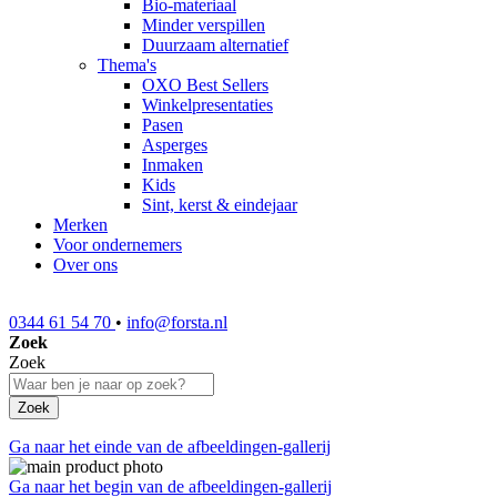
Bio-materiaal
Minder verspillen
Duurzaam alternatief
Thema's
OXO Best Sellers
Winkelpresentaties
Pasen
Asperges
Inmaken
Kids
Sint, kerst & eindejaar
Merken
Voor ondernemers
Over ons
0344 61 54 70
•
info@forsta.nl
Zoek
Zoek
Zoek
Ga naar het einde van de afbeeldingen-gallerij
Ga naar het begin van de afbeeldingen-gallerij