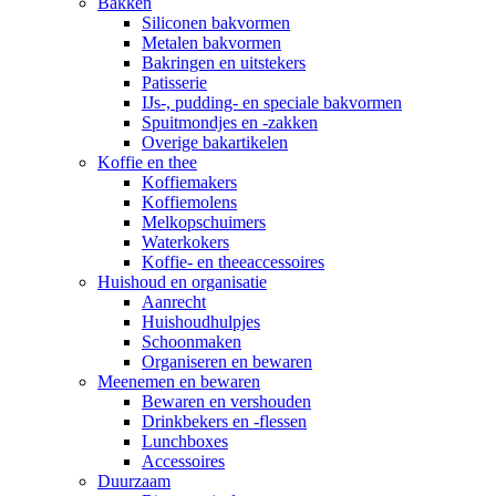
Bakken
Siliconen bakvormen
Metalen bakvormen
Bakringen en uitstekers
Patisserie
IJs-, pudding- en speciale bakvormen
Spuitmondjes en -zakken
Overige bakartikelen
Koffie en thee
Koffiemakers
Koffiemolens
Melkopschuimers
Waterkokers
Koffie- en theeaccessoires
Huishoud en organisatie
Aanrecht
Huishoudhulpjes
Schoonmaken
Organiseren en bewaren
Meenemen en bewaren
Bewaren en vershouden
Drinkbekers en -flessen
Lunchboxes
Accessoires
Duurzaam