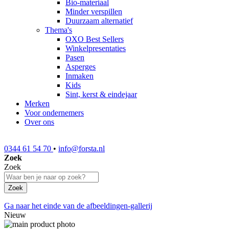
Bio-materiaal
Minder verspillen
Duurzaam alternatief
Thema's
OXO Best Sellers
Winkelpresentaties
Pasen
Asperges
Inmaken
Kids
Sint, kerst & eindejaar
Merken
Voor ondernemers
Over ons
0344 61 54 70
•
info@forsta.nl
Zoek
Zoek
Zoek
Ga naar het einde van de afbeeldingen-gallerij
Nieuw