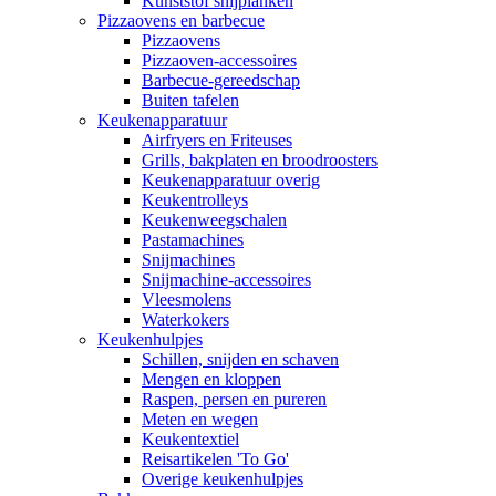
Kunststof snijplanken
Pizzaovens en barbecue
Pizzaovens
Pizzaoven-accessoires
Barbecue-gereedschap
Buiten tafelen
Keukenapparatuur
Airfryers en Friteuses
Grills, bakplaten en broodroosters
Keukenapparatuur overig
Keukentrolleys
Keukenweegschalen
Pastamachines
Snijmachines
Snijmachine-accessoires
Vleesmolens
Waterkokers
Keukenhulpjes
Schillen, snijden en schaven
Mengen en kloppen
Raspen, persen en pureren
Meten en wegen
Keukentextiel
Reisartikelen 'To Go'
Overige keukenhulpjes