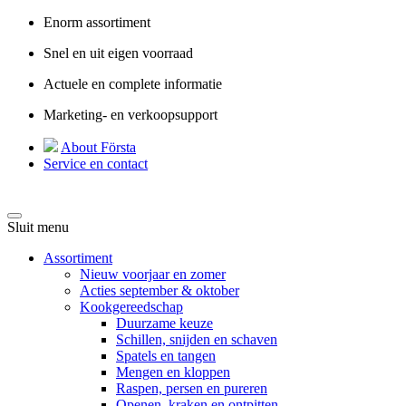
Enorm assortiment
Snel en uit eigen voorraad
Actuele en complete informatie
Marketing- en verkoopsupport
About Första
Service en contact
Sluit menu
Assortiment
Nieuw voorjaar en zomer
Acties september & oktober
Kookgereedschap
Duurzame keuze
Schillen, snijden en schaven
Spatels en tangen
Mengen en kloppen
Raspen, persen en pureren
Openen, kraken en ontpitten