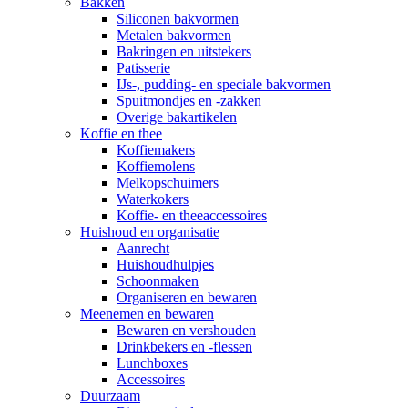
Bakken
Siliconen bakvormen
Metalen bakvormen
Bakringen en uitstekers
Patisserie
IJs-, pudding- en speciale bakvormen
Spuitmondjes en -zakken
Overige bakartikelen
Koffie en thee
Koffiemakers
Koffiemolens
Melkopschuimers
Waterkokers
Koffie- en theeaccessoires
Huishoud en organisatie
Aanrecht
Huishoudhulpjes
Schoonmaken
Organiseren en bewaren
Meenemen en bewaren
Bewaren en vershouden
Drinkbekers en -flessen
Lunchboxes
Accessoires
Duurzaam