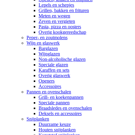
Lepels en schepjes
Grillen, bakken en frituren
Meten en wegen
Zeven en vergieten
Pasta, pizza en oosters
Overig kookgereedschap
Peper- en zoutmolens
Wijn en glaswerk
Barglazen
Wijnglazen
Non-alcoholische glazen
Speciale glazen
Karaffen en sets
Overig glaswerk
Openers
Accessoires
Pannen en ovenschalen
Grill- en koekenpannen
Speciale pannen
Braadsledes en ovenschalen
Deksels en accessoires
Snijplanken
Duurzame keuze
Houten snijplanken