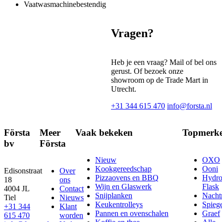
Vaatwasmachinebestendig
Vragen?
Heb je een vraag? Mail of bel ons
gerust. Of bezoek onze
showroom op de Trade Mart in
Utrecht.
+31 344 615 470
info@forsta.nl
Första
Meer
Vaak bekeken
Topmerk
bv
Första
Nieuw
OXO
Kookgereedschap
Ooni
Edisonstraat
Over
Pizzaovens en BBQ
Hydr
18
ons
Wijn en Glaswerk
Flask
4004 JL
Contact
Snijplanken
Nach
Tiel
Nieuws
Keukentrolleys
Spieg
+31 344
Klant
Pannen en ovenschalen
Graef
615 470
worden