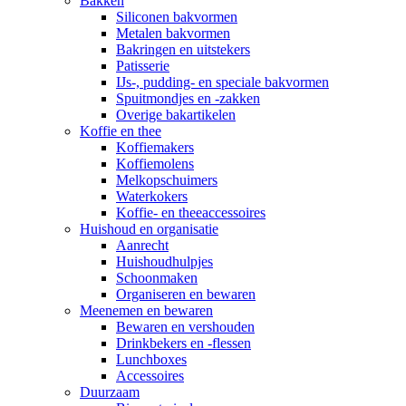
Bakken
Siliconen bakvormen
Metalen bakvormen
Bakringen en uitstekers
Patisserie
IJs-, pudding- en speciale bakvormen
Spuitmondjes en -zakken
Overige bakartikelen
Koffie en thee
Koffiemakers
Koffiemolens
Melkopschuimers
Waterkokers
Koffie- en theeaccessoires
Huishoud en organisatie
Aanrecht
Huishoudhulpjes
Schoonmaken
Organiseren en bewaren
Meenemen en bewaren
Bewaren en vershouden
Drinkbekers en -flessen
Lunchboxes
Accessoires
Duurzaam