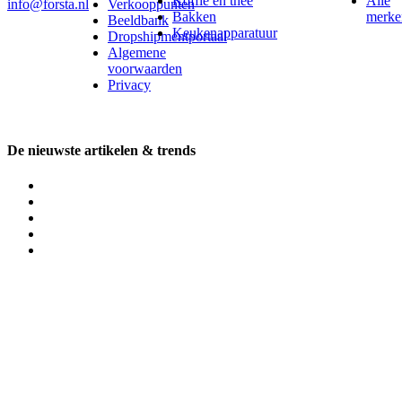
Koffie en thee
Alle
info@forsta.nl
Verkooppunten
Bakken
merke
Beeldbank
Keukenapparatuur
Dropshipmentportaal
Algemene
voorwaarden
Privacy
De nieuwste artikelen & trends