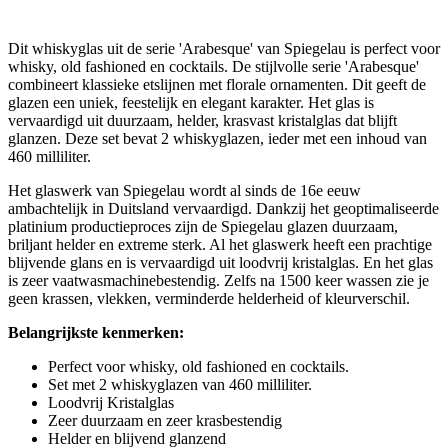
Dit whiskyglas uit de serie 'Arabesque' van Spiegelau is perfect voor
whisky, old fashioned en cocktails. De stijlvolle serie 'Arabesque'
combineert klassieke etslijnen met florale ornamenten. Dit geeft de
glazen een uniek, feestelijk en elegant karakter. Het glas is
vervaardigd uit duurzaam, helder, krasvast kristalglas dat blijft
glanzen. Deze set bevat 2 whiskyglazen, ieder met een inhoud van
460 milliliter.
Het glaswerk van Spiegelau wordt al sinds de 16e eeuw
ambachtelijk in Duitsland vervaardigd. Dankzij het geoptimaliseerde
platinium productieproces zijn de Spiegelau glazen duurzaam,
briljant helder en extreme sterk. Al het glaswerk heeft een prachtige
blijvende glans en is vervaardigd uit loodvrij kristalglas. En het glas
is zeer vaatwasmachinebestendig. Zelfs na 1500 keer wassen zie je
geen krassen, vlekken, verminderde helderheid of kleurverschil.
Belangrijkste kenmerken:
Perfect voor whisky, old fashioned en cocktails.
Set met 2 whiskyglazen van 460 milliliter.
Loodvrij Kristalglas
Zeer duurzaam en zeer krasbestendig
Helder en blijvend glanzend