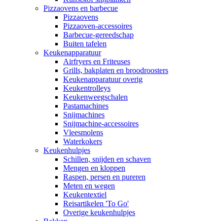
Pizzaovens en barbecue
Pizzaovens
Pizzaoven-accessoires
Barbecue-gereedschap
Buiten tafelen
Keukenapparatuur
Airfryers en Friteuses
Grills, bakplaten en broodroosters
Keukenapparatuur overig
Keukentrolleys
Keukenweegschalen
Pastamachines
Snijmachines
Snijmachine-accessoires
Vleesmolens
Waterkokers
Keukenhulpjes
Schillen, snijden en schaven
Mengen en kloppen
Raspen, persen en pureren
Meten en wegen
Keukentextiel
Reisartikelen 'To Go'
Overige keukenhulpjes