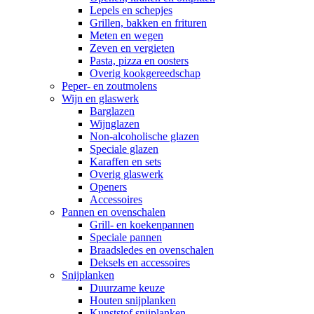
Lepels en schepjes
Grillen, bakken en frituren
Meten en wegen
Zeven en vergieten
Pasta, pizza en oosters
Overig kookgereedschap
Peper- en zoutmolens
Wijn en glaswerk
Barglazen
Wijnglazen
Non-alcoholische glazen
Speciale glazen
Karaffen en sets
Overig glaswerk
Openers
Accessoires
Pannen en ovenschalen
Grill- en koekenpannen
Speciale pannen
Braadsledes en ovenschalen
Deksels en accessoires
Snijplanken
Duurzame keuze
Houten snijplanken
Kunststof snijplanken