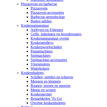
Pizzaovens en barbecue
Pizzaovens
Pizzaoven-accessoires
Barbecue-gereedschap
Buiten tafelen
Keukenapparatuur
Airfryers en Friteuses
Grills, bakplaten en broodroosters
Keukenapparatuur overig
Keukentrolleys
Keukenweegschalen
Pastamachines
Snijmachines
Snijmachine-accessoires
Vleesmolens
Waterkokers
Keukenhulpjes
Schillen, snijden en schaven
Mengen en kloppen
Raspen, persen en pureren
Meten en wegen
Keukentextiel
Reisartikelen 'To Go'
Overige keukenhulpjes