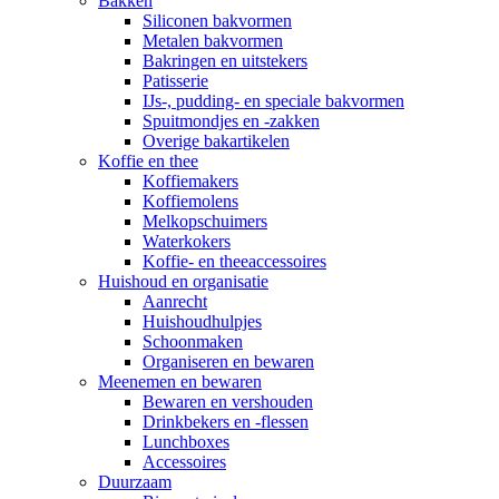
Bakken
Siliconen bakvormen
Metalen bakvormen
Bakringen en uitstekers
Patisserie
IJs-, pudding- en speciale bakvormen
Spuitmondjes en -zakken
Overige bakartikelen
Koffie en thee
Koffiemakers
Koffiemolens
Melkopschuimers
Waterkokers
Koffie- en theeaccessoires
Huishoud en organisatie
Aanrecht
Huishoudhulpjes
Schoonmaken
Organiseren en bewaren
Meenemen en bewaren
Bewaren en vershouden
Drinkbekers en -flessen
Lunchboxes
Accessoires
Duurzaam