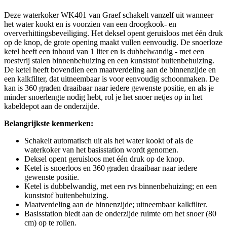
Deze waterkoker WK401 van Graef schakelt vanzelf uit wanneer
het water kookt en is voorzien van een droogkook- en
oververhittingsbeveiliging. Het deksel opent geruisloos met één druk
op de knop, de grote opening maakt vullen eenvoudig. De snoerloze
ketel heeft een inhoud van 1 liter en is dubbelwandig - met een
roestvrij stalen binnenbehuizing en een kunststof buitenbehuizing.
De ketel heeft bovendien een maatverdeling aan de binnenzijde en
een kalkfilter, dat uitneembaar is voor eenvoudig schoonmaken. De
kan is 360 graden draaibaar naar iedere gewenste positie, en als je
minder snoerlengte nodig hebt, rol je het snoer netjes op in het
kabeldepot aan de onderzijde.
Belangrijkste kenmerken:
Schakelt automatisch uit als het water kookt of als de
waterkoker van het basisstation wordt genomen.
Deksel opent geruisloos met één druk op de knop.
Ketel is snoerloos en 360 graden draaibaar naar iedere
gewenste positie.
Ketel is dubbelwandig, met een rvs binnenbehuizing; en een
kunststof buitenbehuizing.
Maatverdeling aan de binnenzijde; uitneembaar kalkfilter.
Basisstation biedt aan de onderzijde ruimte om het snoer (80
cm) op te rollen.