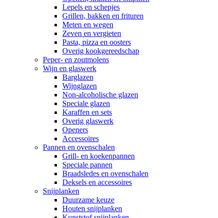
Lepels en schepjes
Grillen, bakken en frituren
Meten en wegen
Zeven en vergieten
Pasta, pizza en oosters
Overig kookgereedschap
Peper- en zoutmolens
Wijn en glaswerk
Barglazen
Wijnglazen
Non-alcoholische glazen
Speciale glazen
Karaffen en sets
Overig glaswerk
Openers
Accessoires
Pannen en ovenschalen
Grill- en koekenpannen
Speciale pannen
Braadsledes en ovenschalen
Deksels en accessoires
Snijplanken
Duurzame keuze
Houten snijplanken
Kunststof snijplanken