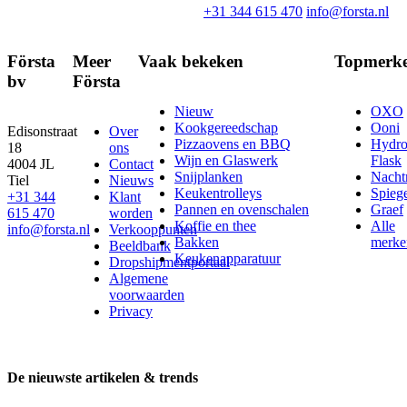
+31 344 615 470
info@forsta.nl
Första
Meer
Vaak bekeken
Topmerk
bv
Första
Nieuw
OXO
Kookgereedschap
Ooni
Edisonstraat
Over
Pizzaovens en BBQ
Hydr
18
ons
Wijn en Glaswerk
Flask
4004 JL
Contact
Snijplanken
Nach
Tiel
Nieuws
Keukentrolleys
Spieg
+31 344
Klant
Pannen en ovenschalen
Graef
615 470
worden
Koffie en thee
Alle
info@forsta.nl
Verkooppunten
Bakken
merke
Beeldbank
Keukenapparatuur
Dropshipmentportaal
Algemene
voorwaarden
Privacy
De nieuwste artikelen & trends