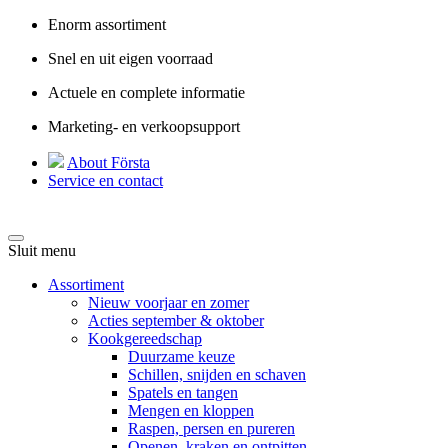
Enorm assortiment
Snel en uit eigen voorraad
Actuele en complete informatie
Marketing- en verkoopsupport
About Första
Service en contact
Sluit menu
Assortiment
Nieuw voorjaar en zomer
Acties september & oktober
Kookgereedschap
Duurzame keuze
Schillen, snijden en schaven
Spatels en tangen
Mengen en kloppen
Raspen, persen en pureren
Openen, kraken en ontpitten