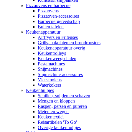
Kunststof snijplanken
Pizzaovens en barbecue
Pizzaovens
Pizzaoven-accessoires
Barbecue-gereedschap
Buiten tafelen
Keukenapparatuur
Airfryers en Friteuses
Grills, bakplaten en broodroosters
Keukenapparatuur overig
Keukentrolleys
Keukenweegschalen
Pastamachines
Snijmachines
Snijmachine-accessoires
Vleesmolens
Waterkokers
Keukenhulpjes
Schillen, snijden en schaven
Mengen en kloppen
Raspen, persen en pureren
Meten en wegen
Keukentextiel
Reisartikelen 'To Go'
Overige keukenhulpjes