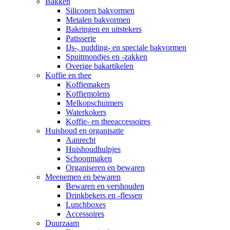
Bakken
Siliconen bakvormen
Metalen bakvormen
Bakringen en uitstekers
Patisserie
IJs-, pudding- en speciale bakvormen
Spuitmondjes en -zakken
Overige bakartikelen
Koffie en thee
Koffiemakers
Koffiemolens
Melkopschuimers
Waterkokers
Koffie- en theeaccessoires
Huishoud en organisatie
Aanrecht
Huishoudhulpjes
Schoonmaken
Organiseren en bewaren
Meenemen en bewaren
Bewaren en vershouden
Drinkbekers en -flessen
Lunchboxes
Accessoires
Duurzaam