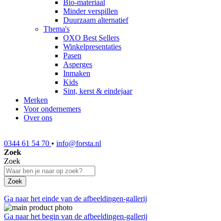
Bio-materiaal
Minder verspillen
Duurzaam alternatief
Thema's
OXO Best Sellers
Winkelpresentaties
Pasen
Asperges
Inmaken
Kids
Sint, kerst & eindejaar
Merken
Voor ondernemers
Over ons
0344 61 54 70
•
info@forsta.nl
Zoek
Zoek
Zoek
Ga naar het einde van de afbeeldingen-gallerij
Ga naar het begin van de afbeeldingen-gallerij