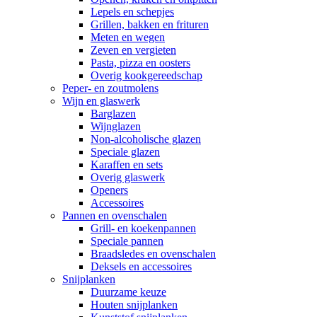
Lepels en schepjes
Grillen, bakken en frituren
Meten en wegen
Zeven en vergieten
Pasta, pizza en oosters
Overig kookgereedschap
Peper- en zoutmolens
Wijn en glaswerk
Barglazen
Wijnglazen
Non-alcoholische glazen
Speciale glazen
Karaffen en sets
Overig glaswerk
Openers
Accessoires
Pannen en ovenschalen
Grill- en koekenpannen
Speciale pannen
Braadsledes en ovenschalen
Deksels en accessoires
Snijplanken
Duurzame keuze
Houten snijplanken