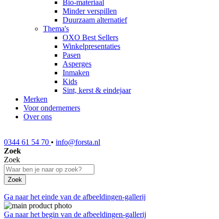
Bio-materiaal
Minder verspillen
Duurzaam alternatief
Thema's
OXO Best Sellers
Winkelpresentaties
Pasen
Asperges
Inmaken
Kids
Sint, kerst & eindejaar
Merken
Voor ondernemers
Over ons
0344 61 54 70
•
info@forsta.nl
Zoek
Zoek
Zoek
Ga naar het einde van de afbeeldingen-gallerij
Ga naar het begin van de afbeeldingen-gallerij