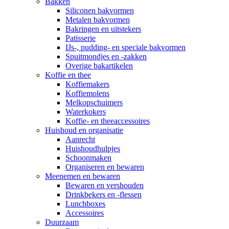
Bakken
Siliconen bakvormen
Metalen bakvormen
Bakringen en uitstekers
Patisserie
IJs-, pudding- en speciale bakvormen
Spuitmondjes en -zakken
Overige bakartikelen
Koffie en thee
Koffiemakers
Koffiemolens
Melkopschuimers
Waterkokers
Koffie- en theeaccessoires
Huishoud en organisatie
Aanrecht
Huishoudhulpjes
Schoonmaken
Organiseren en bewaren
Meenemen en bewaren
Bewaren en vershouden
Drinkbekers en -flessen
Lunchboxes
Accessoires
Duurzaam