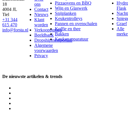
Pizzaovens en BBQ
Hydr
18
ons
Wijn en Glaswerk
Flask
4004 JL
Contact
Snijplanken
Nach
Tiel
Nieuws
Keukentrolleys
Spieg
+31 344
Klant
Pannen en ovenschalen
Graef
615 470
worden
Koffie en thee
Alle
info@forsta.nl
Verkooppunten
Bakken
merke
Beeldbank
Keukenapparatuur
Dropshipmentportaal
Algemene
voorwaarden
Privacy
De nieuwste artikelen & trends