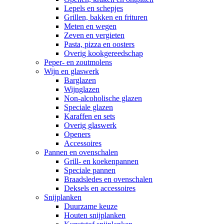
Lepels en schepjes
Grillen, bakken en frituren
Meten en wegen
Zeven en vergieten
Pasta, pizza en oosters
Overig kookgereedschap
Peper- en zoutmolens
Wijn en glaswerk
Barglazen
Wijnglazen
Non-alcoholische glazen
Speciale glazen
Karaffen en sets
Overig glaswerk
Openers
Accessoires
Pannen en ovenschalen
Grill- en koekenpannen
Speciale pannen
Braadsledes en ovenschalen
Deksels en accessoires
Snijplanken
Duurzame keuze
Houten snijplanken