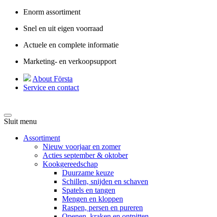
Enorm assortiment
Snel en uit eigen voorraad
Actuele en complete informatie
Marketing- en verkoopsupport
About Första
Service en contact
Sluit menu
Assortiment
Nieuw voorjaar en zomer
Acties september & oktober
Kookgereedschap
Duurzame keuze
Schillen, snijden en schaven
Spatels en tangen
Mengen en kloppen
Raspen, persen en pureren
Openen, kraken en ontpitten