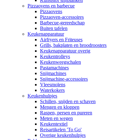
Kunststof snijplanken
Pizzaovens en barbecue
Pizzaovens
Pizzaoven-accessoires
Barbecue-gereedschap
Buiten tafelen
Keukenapparatuur
Airfryers en Friteuses
Grills, bakplaten en broodroosters
Keukenapparatuur overig
Keukentrolleys
Keukenweegschalen
Pastamachines
Snijmachines
Snijmachine-accessoires
Vleesmolens
Waterkokers
Keukenhulpjes
Schillen, snijden en schaven
Mengen en kloppen
Raspen, persen en pureren
Meten en wegen
Keukentextiel
Reisartikelen 'To Go'
Overige keukenhulpjes