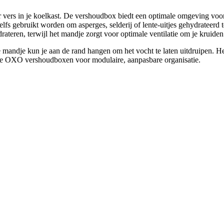
s in je koelkast. De vershoudbox biedt een optimale omgeving voor ter
zelfs gebruikt worden om asperges, selderij of lente-uitjes gehydrateerd
rateren, terwijl het mandje zorgt voor optimale ventilatie om je kruide
 mandje kun je aan de rand hangen om het vocht te laten uitdruipen. He
re OXO vershoudboxen voor modulaire, aanpasbare organisatie.