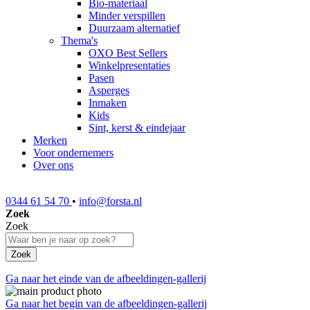
Bio-materiaal
Minder verspillen
Duurzaam alternatief
Thema's
OXO Best Sellers
Winkelpresentaties
Pasen
Asperges
Inmaken
Kids
Sint, kerst & eindejaar
Merken
Voor ondernemers
Over ons
0344 61 54 70
•
info@forsta.nl
Zoek
Zoek
Zoek
Ga naar het einde van de afbeeldingen-gallerij
Ga naar het begin van de afbeeldingen-gallerij