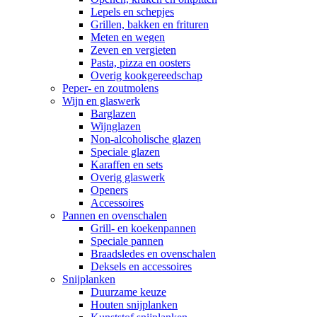
Lepels en schepjes
Grillen, bakken en frituren
Meten en wegen
Zeven en vergieten
Pasta, pizza en oosters
Overig kookgereedschap
Peper- en zoutmolens
Wijn en glaswerk
Barglazen
Wijnglazen
Non-alcoholische glazen
Speciale glazen
Karaffen en sets
Overig glaswerk
Openers
Accessoires
Pannen en ovenschalen
Grill- en koekenpannen
Speciale pannen
Braadsledes en ovenschalen
Deksels en accessoires
Snijplanken
Duurzame keuze
Houten snijplanken