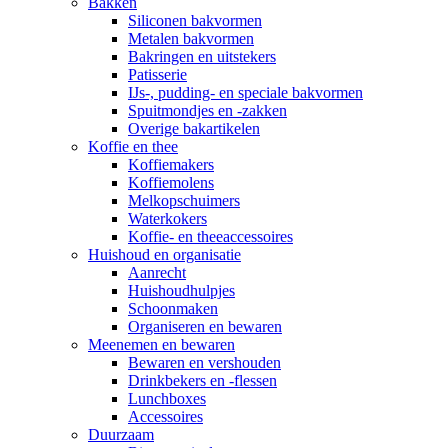
Bakken
Siliconen bakvormen
Metalen bakvormen
Bakringen en uitstekers
Patisserie
IJs-, pudding- en speciale bakvormen
Spuitmondjes en -zakken
Overige bakartikelen
Koffie en thee
Koffiemakers
Koffiemolens
Melkopschuimers
Waterkokers
Koffie- en theeaccessoires
Huishoud en organisatie
Aanrecht
Huishoudhulpjes
Schoonmaken
Organiseren en bewaren
Meenemen en bewaren
Bewaren en vershouden
Drinkbekers en -flessen
Lunchboxes
Accessoires
Duurzaam