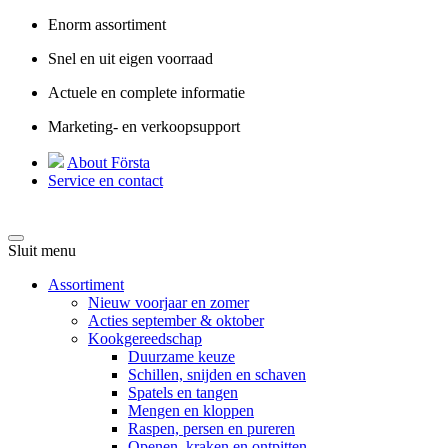
Enorm assortiment
Snel en uit eigen voorraad
Actuele en complete informatie
Marketing- en verkoopsupport
About Första
Service en contact
Sluit menu
Assortiment
Nieuw voorjaar en zomer
Acties september & oktober
Kookgereedschap
Duurzame keuze
Schillen, snijden en schaven
Spatels en tangen
Mengen en kloppen
Raspen, persen en pureren
Openen, kraken en ontpitten