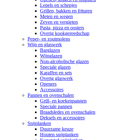
Lepels en schepjes
Grillen, bakken en frituren
Meten en wegen
Zeven en vergieten
Pasta, pizza en oosters
Overig kookgereedschap
Peper- en zoutmolens
Wijn en glaswerk
Barglazen
Wijnglazen
Non-alcoholische glazen
Speciale glazen
Karaffen en sets
Overig glaswerk
Openers
Accessoires
Pannen en ovenschalen
Grill- en koekenpannen
Speciale pannen
Braadsledes en ovenschalen
Deksels en accessoires
Snijplanken
Duurzame keuze
Houten snijplanken