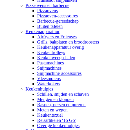
Kunststof snijplanken
Pizzaovens en barbecue
Pizzaovens
Pizzaoven-accessoires
Barbecue-gereedschap
Buiten tafelen
Keukenapparatuur
Airfryers en Friteuses
Grills, bakplaten en broodroosters
Keukenapparatuur overig
Keukentrolleys
Keukenweegschalen
Pastamachines
Snijmachines
Snijmachine-accessoires
Vleesmolens
Waterkokers
Keukenhulpjes
Schillen, snijden en schaven
Mengen en kloppen
Raspen, persen en pureren
Meten en wegen
Keukentextiel
Reisartikelen 'To Go'
Overige keukenhulpjes