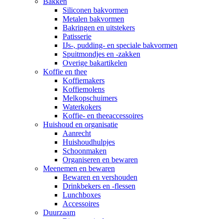
Bakken
Siliconen bakvormen
Metalen bakvormen
Bakringen en uitstekers
Patisserie
IJs-, pudding- en speciale bakvormen
Spuitmondjes en -zakken
Overige bakartikelen
Koffie en thee
Koffiemakers
Koffiemolens
Melkopschuimers
Waterkokers
Koffie- en theeaccessoires
Huishoud en organisatie
Aanrecht
Huishoudhulpjes
Schoonmaken
Organiseren en bewaren
Meenemen en bewaren
Bewaren en vershouden
Drinkbekers en -flessen
Lunchboxes
Accessoires
Duurzaam