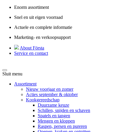
Enorm assortiment
Snel en uit eigen voorraad
Actuele en complete informatie
Marketing- en verkoopsupport
About Första
Service en contact
Sluit menu
Assortiment
Nieuw voorjaar en zomer
Acties september & oktober
Kookgereedschap
Duurzame keuze
Schillen, snijden en schaven
Spatels en tangen
Mengen en kloppen
Raspen, persen en pureren
Openen, kraken en ontpitten