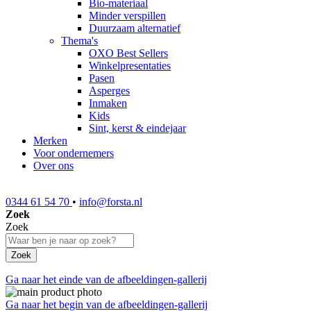
Bio-materiaal
Minder verspillen
Duurzaam alternatief
Thema's
OXO Best Sellers
Winkelpresentaties
Pasen
Asperges
Inmaken
Kids
Sint, kerst & eindejaar
Merken
Voor ondernemers
Over ons
0344 61 54 70
•
info@forsta.nl
Zoek
Zoek
Zoek
Ga naar het einde van de afbeeldingen-gallerij
Ga naar het begin van de afbeeldingen-gallerij