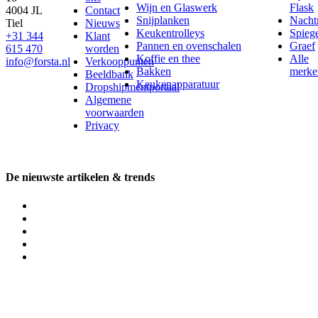
Wijn en Glaswerk
Flask
4004 JL
Contact
Snijplanken
Nach
Tiel
Nieuws
Keukentrolleys
Spieg
+31 344
Klant
Pannen en ovenschalen
Graef
615 470
worden
Koffie en thee
Alle
info@forsta.nl
Verkooppunten
Bakken
merke
Beeldbank
Keukenapparatuur
Dropshipmentportaal
Algemene
voorwaarden
Privacy
De nieuwste artikelen & trends