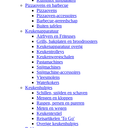
Kunststof snijplanken
Pizzaovens en barbecue
Pizzaovens
Pizzaoven-accessoires
Barbecue-gereedschap
Buiten tafelen
Keukenapparatuur
Airfryers en Friteuses
Grills, bakplaten en broodroosters
Keukenapparatuur overig
Keukentrolleys
Keukenweegschalen
Pastamachines
Snijmachines
Snijmachine-accessoires
Vleesmolens
Waterkokers
Keukenhulpjes
Schillen, snijden en schaven
Mengen en kloppen
Raspen, persen en pureren
Meten en wegen
Keukentextiel
Reisartikelen 'To Go'
Overige keukenhulpjes