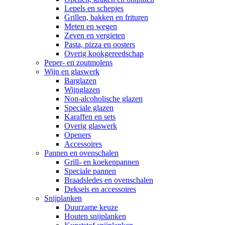
Lepels en schepjes
Grillen, bakken en frituren
Meten en wegen
Zeven en vergieten
Pasta, pizza en oosters
Overig kookgereedschap
Peper- en zoutmolens
Wijn en glaswerk
Barglazen
Wijnglazen
Non-alcoholische glazen
Speciale glazen
Karaffen en sets
Overig glaswerk
Openers
Accessoires
Pannen en ovenschalen
Grill- en koekenpannen
Speciale pannen
Braadsledes en ovenschalen
Deksels en accessoires
Snijplanken
Duurzame keuze
Houten snijplanken