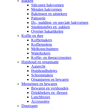
Bakken
Siliconen bakvormen
Metalen bakvormen
Bakringen en uitstekers
Patisserie
IJs-, pudding- en speciale bakvormen
Spuitmondjes en -zakken
Overige bakartikelen
Koffie en thee
Koffiemakers
Koffiemolens
Melkopschuimers
Waterkokers
Koffie- en theeaccessoires
Huishoud en organisatie
Aanrecht
Huishoudhulpjes
Schoonmaken
Organiseren en bewaren
Meenemen en bewaren
Bewaren en vershouden
Drinkbekers en -flessen
Lunchboxes
Accessoires
Duurzaam