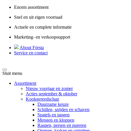
Enorm assortiment
Snel en uit eigen voorraad
Actuele en complete informatie
Marketing- en verkoopsupport
About Första
Service en contact
Sluit menu
Assortiment
Nieuw voorjaar en zomer
Acties september & oktober
Kookgereedschap
Duurzame keuze
Schillen, snijden en schaven
Spatels en tangen
Mengen en kloppen
Raspen, persen en pureren
Openen, kraken en ontpitten