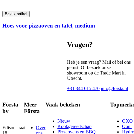
Bekijk artikel
Hoes voor pizzaoven en tafel, medium
Vragen?
Heb je een vraag? Mail of bel ons
gerust. Of bezoek onze
showroom op de Trade Mart in
Utrecht.
+31 344 615 470
info@forsta.nl
Första
Meer
Vaak bekeken
Topmerk
bv
Första
Nieuw
OXO
Kookgereedschap
Ooni
Edisonstraat
Over
Pizzaovens en BBQ
Hydr
18
ons