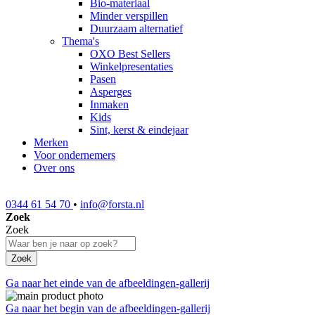
Bio-materiaal
Minder verspillen
Duurzaam alternatief
Thema's
OXO Best Sellers
Winkelpresentaties
Pasen
Asperges
Inmaken
Kids
Sint, kerst & eindejaar
Merken
Voor ondernemers
Over ons
0344 61 54 70
•
info@forsta.nl
Zoek
Zoek
Zoek
Ga naar het einde van de afbeeldingen-gallerij
Ga naar het begin van de afbeeldingen-gallerij