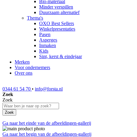
Bio-materiaal
Minder verspillen
Duurzaam alternatief
Thema's
OXO Best Sellers
Winkelpresentaties
Pasen
Asperges
Inmaken
Kids
Sint, kerst & eindejaar
Merken
Voor ondernemers
Over ons
0344 61 54 70
•
info@forsta.nl
Zoek
Zoek
Zoek
Ga naar het einde van de afbeeldingen-gallerij
Ga naar het begin van de afbeeldingen-gallerij