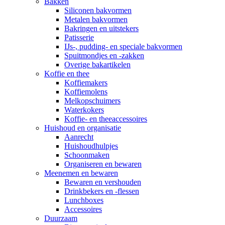
Bakken
Siliconen bakvormen
Metalen bakvormen
Bakringen en uitstekers
Patisserie
IJs-, pudding- en speciale bakvormen
Spuitmondjes en -zakken
Overige bakartikelen
Koffie en thee
Koffiemakers
Koffiemolens
Melkopschuimers
Waterkokers
Koffie- en theeaccessoires
Huishoud en organisatie
Aanrecht
Huishoudhulpjes
Schoonmaken
Organiseren en bewaren
Meenemen en bewaren
Bewaren en vershouden
Drinkbekers en -flessen
Lunchboxes
Accessoires
Duurzaam