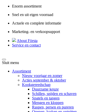
Enorm assortiment
Snel en uit eigen voorraad
Actuele en complete informatie
Marketing- en verkoopsupport
About Första
Service en contact
Sluit menu
Assortiment
Nieuw voorjaar en zomer
Acties september & oktober
Kookgereedschap
Duurzame keuze
Schillen, snijden en schaven
Spatels en tangen
Mengen en kloppen
Raspen, persen en pureren
Openen, kraken en ontpitten