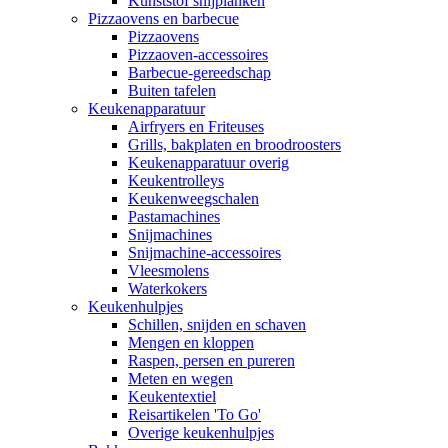
Kunststof snijplanken
Pizzaovens en barbecue
Pizzaovens
Pizzaoven-accessoires
Barbecue-gereedschap
Buiten tafelen
Keukenapparatuur
Airfryers en Friteuses
Grills, bakplaten en broodroosters
Keukenapparatuur overig
Keukentrolleys
Keukenweegschalen
Pastamachines
Snijmachines
Snijmachine-accessoires
Vleesmolens
Waterkokers
Keukenhulpjes
Schillen, snijden en schaven
Mengen en kloppen
Raspen, persen en pureren
Meten en wegen
Keukentextiel
Reisartikelen 'To Go'
Overige keukenhulpjes