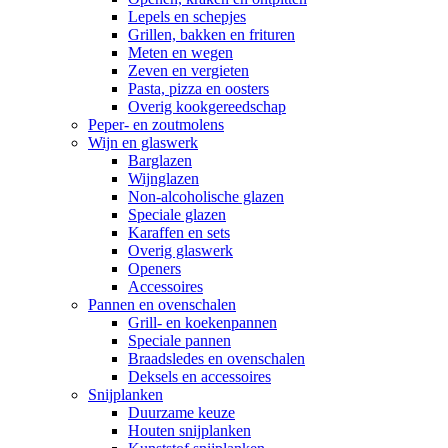
Lepels en schepjes
Grillen, bakken en frituren
Meten en wegen
Zeven en vergieten
Pasta, pizza en oosters
Overig kookgereedschap
Peper- en zoutmolens
Wijn en glaswerk
Barglazen
Wijnglazen
Non-alcoholische glazen
Speciale glazen
Karaffen en sets
Overig glaswerk
Openers
Accessoires
Pannen en ovenschalen
Grill- en koekenpannen
Speciale pannen
Braadsledes en ovenschalen
Deksels en accessoires
Snijplanken
Duurzame keuze
Houten snijplanken