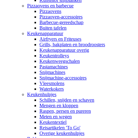
Kunststof snijplanken
Pizzaovens en barbecue
Pizzaovens
Pizzaoven-accessoires
Barbecue-gereedschap
Buiten tafelen
Keukenapparatuur
Airfryers en Friteuses
Grills, bakplaten en broodroosters
Keukenapparatuur overig
Keukentrolleys
Keukenweegschalen
Pastamachines
Snijmachines
Snijmachine-accessoires
Vleesmolens
Waterkokers
Keukenhulpjes
Schillen, snijden en schaven
Mengen en kloppen
Raspen, persen en pureren
Meten en wegen
Keukentextiel
Reisartikelen 'To Go'
Overige keukenhulpjes