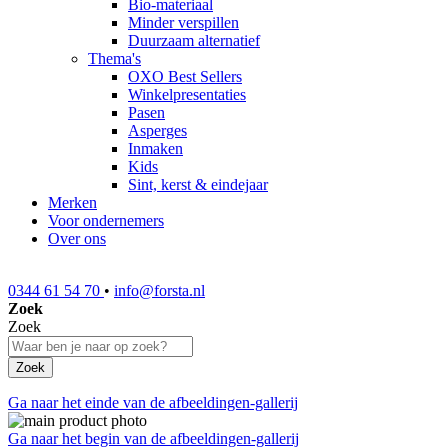
Bio-materiaal
Minder verspillen
Duurzaam alternatief
Thema's
OXO Best Sellers
Winkelpresentaties
Pasen
Asperges
Inmaken
Kids
Sint, kerst & eindejaar
Merken
Voor ondernemers
Over ons
0344 61 54 70
•
info@forsta.nl
Zoek
Zoek
Zoek
Ga naar het einde van de afbeeldingen-gallerij
Ga naar het begin van de afbeeldingen-gallerij