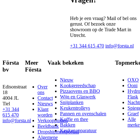
Heb je een vraag? Mail of bel ons
gerust. Of bezoek onze
showroom op de Trade Mart in
Utrecht.
+31 344 615 470
info@forsta.nl
Första
Meer
Vaak bekeken
Topmerk
bv
Första
Nieuw
OXO
Kookgereedschap
Ooni
Edisonstraat
Over
Pizzaovens en BBQ
Hydr
18
ons
Wijn en Glaswerk
Flask
4004 JL
Contact
Snijplanken
Nach
Tiel
Nieuws
Keukentrolleys
Spieg
+31 344
Klant
Pannen en ovenschalen
Graef
615 470
worden
Koffie en thee
Alle
info@forsta.nl
Verkooppunten
Bakken
merke
Beeldbank
Keukenapparatuur
Dropshipmentportaal
Algemene