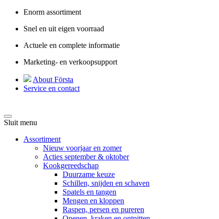
Enorm assortiment
Snel en uit eigen voorraad
Actuele en complete informatie
Marketing- en verkoopsupport
About Första
Service en contact
Sluit menu
Assortiment
Nieuw voorjaar en zomer
Acties september & oktober
Kookgereedschap
Duurzame keuze
Schillen, snijden en schaven
Spatels en tangen
Mengen en kloppen
Raspen, persen en pureren
Openen, kraken en ontpitten