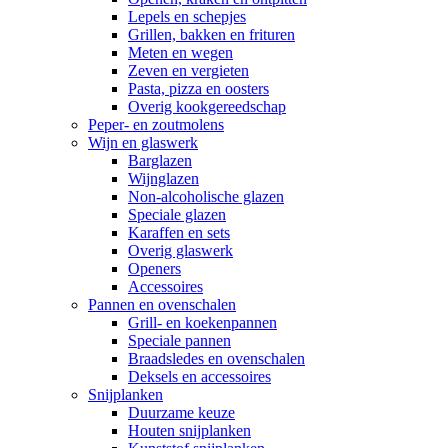
Lepels en schepjes
Grillen, bakken en frituren
Meten en wegen
Zeven en vergieten
Pasta, pizza en oosters
Overig kookgereedschap
Peper- en zoutmolens
Wijn en glaswerk
Barglazen
Wijnglazen
Non-alcoholische glazen
Speciale glazen
Karaffen en sets
Overig glaswerk
Openers
Accessoires
Pannen en ovenschalen
Grill- en koekenpannen
Speciale pannen
Braadsledes en ovenschalen
Deksels en accessoires
Snijplanken
Duurzame keuze
Houten snijplanken