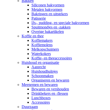
Bakken
Siliconen bakvormen
Metalen bakvormen
Bakringen en uitstekers
Patisserie
IJs-, pudding- en speciale bakvormen
Spuitmondjes en -zakken
Overige bakartikelen
Koffie en thee
Koffiemakers
Koffiemolens
Melkopschuimers
Waterkokers
Koffie- en theeaccessoires
Huishoud en organisatie
Aanrecht
Huishoudhulpjes
Schoonmaken
Organiseren en bewaren
Meenemen en bewaren
Bewaren en vershouden
Drinkbekers en -flessen
Lunchboxes
Accessoires
Duurzaam