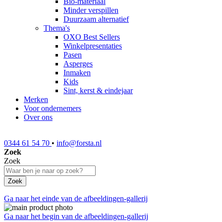
Bio-materiaal
Minder verspillen
Duurzaam alternatief
Thema's
OXO Best Sellers
Winkelpresentaties
Pasen
Asperges
Inmaken
Kids
Sint, kerst & eindejaar
Merken
Voor ondernemers
Over ons
0344 61 54 70
•
info@forsta.nl
Zoek
Zoek
Zoek
Ga naar het einde van de afbeeldingen-gallerij
Ga naar het begin van de afbeeldingen-gallerij