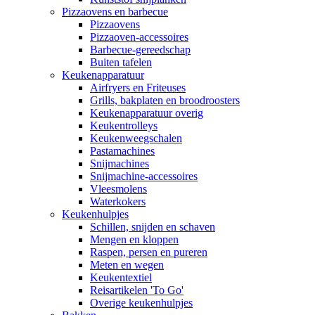
Pizzaovens en barbecue
Pizzaovens
Pizzaoven-accessoires
Barbecue-gereedschap
Buiten tafelen
Keukenapparatuur
Airfryers en Friteuses
Grills, bakplaten en broodroosters
Keukenapparatuur overig
Keukentrolleys
Keukenweegschalen
Pastamachines
Snijmachines
Snijmachine-accessoires
Vleesmolens
Waterkokers
Keukenhulpjes
Schillen, snijden en schaven
Mengen en kloppen
Raspen, persen en pureren
Meten en wegen
Keukentextiel
Reisartikelen 'To Go'
Overige keukenhulpjes