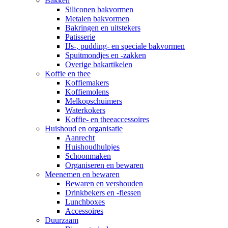
Bakken
Siliconen bakvormen
Metalen bakvormen
Bakringen en uitstekers
Patisserie
IJs-, pudding- en speciale bakvormen
Spuitmondjes en -zakken
Overige bakartikelen
Koffie en thee
Koffiemakers
Koffiemolens
Melkopschuimers
Waterkokers
Koffie- en theeaccessoires
Huishoud en organisatie
Aanrecht
Huishoudhulpjes
Schoonmaken
Organiseren en bewaren
Meenemen en bewaren
Bewaren en vershouden
Drinkbekers en -flessen
Lunchboxes
Accessoires
Duurzaam