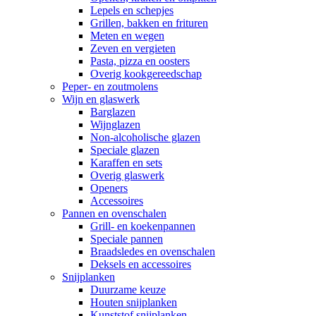
Lepels en schepjes
Grillen, bakken en frituren
Meten en wegen
Zeven en vergieten
Pasta, pizza en oosters
Overig kookgereedschap
Peper- en zoutmolens
Wijn en glaswerk
Barglazen
Wijnglazen
Non-alcoholische glazen
Speciale glazen
Karaffen en sets
Overig glaswerk
Openers
Accessoires
Pannen en ovenschalen
Grill- en koekenpannen
Speciale pannen
Braadsledes en ovenschalen
Deksels en accessoires
Snijplanken
Duurzame keuze
Houten snijplanken
Kunststof snijplanken