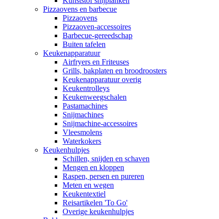
Kunststof snijplanken
Pizzaovens en barbecue
Pizzaovens
Pizzaoven-accessoires
Barbecue-gereedschap
Buiten tafelen
Keukenapparatuur
Airfryers en Friteuses
Grills, bakplaten en broodroosters
Keukenapparatuur overig
Keukentrolleys
Keukenweegschalen
Pastamachines
Snijmachines
Snijmachine-accessoires
Vleesmolens
Waterkokers
Keukenhulpjes
Schillen, snijden en schaven
Mengen en kloppen
Raspen, persen en pureren
Meten en wegen
Keukentextiel
Reisartikelen 'To Go'
Overige keukenhulpjes