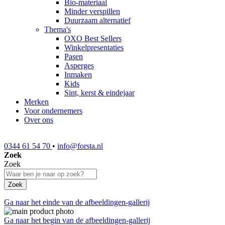
Bio-materiaal
Minder verspillen
Duurzaam alternatief
Thema's
OXO Best Sellers
Winkelpresentaties
Pasen
Asperges
Inmaken
Kids
Sint, kerst & eindejaar
Merken
Voor ondernemers
Over ons
0344 61 54 70
•
info@forsta.nl
Zoek
Zoek
Zoek
Ga naar het einde van de afbeeldingen-gallerij
Ga naar het begin van de afbeeldingen-gallerij