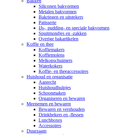
Bakken
Siliconen bakvormen
Metalen bakvormen
Bakringen en uitstekers
Patisserie
IJs-, pudding- en speciale bakvormen
Spuitmondjes en -zakken
Overige bakartikelen
Koffie en thee
Koffiemakers
Koffiemolens
Melkopschuimers
Waterkokers
Koffie- en theeaccessoires
Huishoud en organisatie
Aanrecht
Huishoudhulpjes
Schoonmaken
Organiseren en bewaren
Meenemen en bewaren
Bewaren en vershouden
Drinkbekers en -flessen
Lunchboxes
Accessoires
Duurzaam