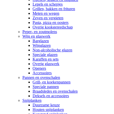
Lepels en schepjes
Grillen, bakken en frituren
Meten en wegen
Zeven en vergieten
Pasta, pizza en oosters
Overig kookgereedschap
Peper- en zoutmolens
Wijn en glaswerk
Barglazen
Wijnglazen
Non-alcoholische glazen
Speciale glazen
Karaffen en sets
Overig glaswerk
Openers
Accessoires
Pannen en ovenschalen
Grill- en koekenpannen
Speciale pannen
Braadsledes en ovenschalen
Deksels en accessoires
Snijplanken
Duurzame keuze
Houten snijplanken