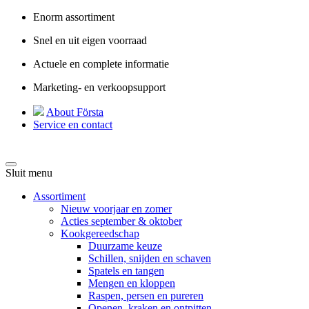
Enorm assortiment
Snel en uit eigen voorraad
Actuele en complete informatie
Marketing- en verkoopsupport
About Första
Service en contact
Sluit menu
Assortiment
Nieuw voorjaar en zomer
Acties september & oktober
Kookgereedschap
Duurzame keuze
Schillen, snijden en schaven
Spatels en tangen
Mengen en kloppen
Raspen, persen en pureren
Openen, kraken en ontpitten