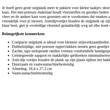
Je hoeft geen grote snijplank meer te pakken voor kleine taakjes: deze
kaas. Het niet-poreuze materiaal houdt vloeistoffen en geurtjes buite
vlees en de andere kant voor groenten om te voorkomen dat smaken zic
vriendelijk voor je messen. Antislipvoetjes houden de snijplank op zijn
klaar bent, giet je overtollige vloeistof gemakkelijk weg uit elke hoe
Belangrijkste kenmerken:
Compacte snijplank is ideaal voor kleinere snijwerkzaamheden
Dubbelzijdige, niet poreuze oppervlakken nemen geen geurtjes
Zachte, taps toelopende randen vormen comfortabele handgrep
Geïntegreerde sapgoot en makkelijke giethoeken minimaliseren
Anti-slip voetjes houden de plank op zijn plaats tijdens het hak
Duurzaam en vaatwasmachinebestendig
Afmeting: 18,4 x 27,3 cm
Vaatwasmachinebestendig