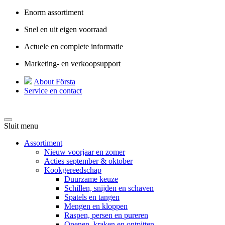
Enorm assortiment
Snel en uit eigen voorraad
Actuele en complete informatie
Marketing- en verkoopsupport
About Första
Service en contact
Sluit menu
Assortiment
Nieuw voorjaar en zomer
Acties september & oktober
Kookgereedschap
Duurzame keuze
Schillen, snijden en schaven
Spatels en tangen
Mengen en kloppen
Raspen, persen en pureren
Openen, kraken en ontpitten