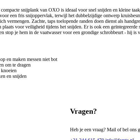
 compacte snijplank van OXO is ideaal voor snel snijden en kleine taakje
n voor een fris snijoppervlak, terwijl het dubbelzijdige ontwerp kruisb
h vermengen. Zachte, taps toelopende randen doen dienst als handgrepe
 plaats voor veiligheid tijdens het snijden. Er is ook een geïntegreerde 
k en stop je hem in de vaatwasser voor een grondige schrobbeurt - hij i
 op en maken messen niet bot
en om te dragen
 knoeien
ken en snijden
Vragen?
Heb je een vraag? Mail of bel ons 