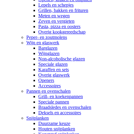
Lepels en schepjes
Grillen, bakken en frituren
Meten en wegen
Zeven en vergieten
Pasta, pizza en oosters
Overig kookgereedschap
Peper- en zoutmolens
Wijn en glaswerk
Barglazen
Wijnglazen
Non-alcoholische glazen
Speciale glazen
Karaffen en sets
Overig glaswerk
Openers
Accessoires
Pannen en ovenschalen
Grill- en koekenpannen
Speciale pannen
Braadsledes en ovenschalen
Deksels en accessoires
Snijplanken
Duurzame keuze
Houten snijplanken