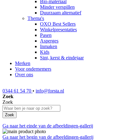
Bio-materiaal
Minder verspillen
Duurzaam alternatief
Thema's
OXO Best Sellers
Winkelpresentaties
Pasen
Asperges
Inmaken
Kids
Sint, kerst & eindejaar
Merken
Voor ondernemers
Over ons
0344 61 54 70
•
info@forsta.nl
Zoek
Zoek
Zoek
Ga naar het einde van de afbeeldingen-gallerij
Ga naar het begin van de afbeeldingen-gallerij