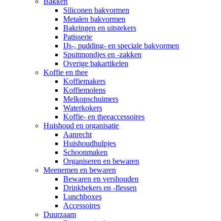
Bakken
Siliconen bakvormen
Metalen bakvormen
Bakringen en uitstekers
Patisserie
IJs-, pudding- en speciale bakvormen
Spuitmondjes en -zakken
Overige bakartikelen
Koffie en thee
Koffiemakers
Koffiemolens
Melkopschuimers
Waterkokers
Koffie- en theeaccessoires
Huishoud en organisatie
Aanrecht
Huishoudhulpjes
Schoonmaken
Organiseren en bewaren
Meenemen en bewaren
Bewaren en vershouden
Drinkbekers en -flessen
Lunchboxes
Accessoires
Duurzaam