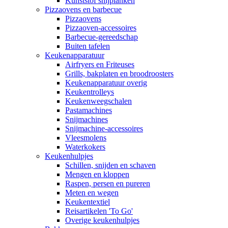
Kunststof snijplanken
Pizzaovens en barbecue
Pizzaovens
Pizzaoven-accessoires
Barbecue-gereedschap
Buiten tafelen
Keukenapparatuur
Airfryers en Friteuses
Grills, bakplaten en broodroosters
Keukenapparatuur overig
Keukentrolleys
Keukenweegschalen
Pastamachines
Snijmachines
Snijmachine-accessoires
Vleesmolens
Waterkokers
Keukenhulpjes
Schillen, snijden en schaven
Mengen en kloppen
Raspen, persen en pureren
Meten en wegen
Keukentextiel
Reisartikelen 'To Go'
Overige keukenhulpjes