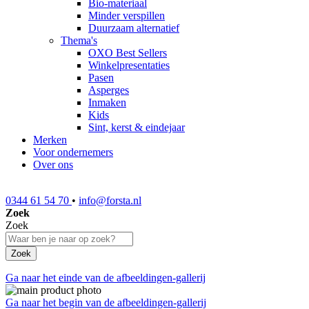
Bio-materiaal
Minder verspillen
Duurzaam alternatief
Thema's
OXO Best Sellers
Winkelpresentaties
Pasen
Asperges
Inmaken
Kids
Sint, kerst & eindejaar
Merken
Voor ondernemers
Over ons
0344 61 54 70
•
info@forsta.nl
Zoek
Zoek
Zoek
Ga naar het einde van de afbeeldingen-gallerij
Ga naar het begin van de afbeeldingen-gallerij