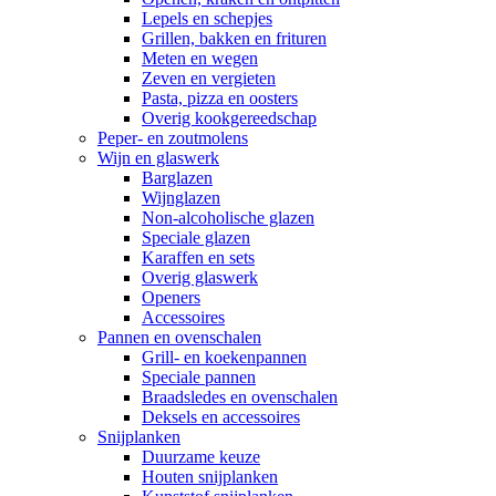
Lepels en schepjes
Grillen, bakken en frituren
Meten en wegen
Zeven en vergieten
Pasta, pizza en oosters
Overig kookgereedschap
Peper- en zoutmolens
Wijn en glaswerk
Barglazen
Wijnglazen
Non-alcoholische glazen
Speciale glazen
Karaffen en sets
Overig glaswerk
Openers
Accessoires
Pannen en ovenschalen
Grill- en koekenpannen
Speciale pannen
Braadsledes en ovenschalen
Deksels en accessoires
Snijplanken
Duurzame keuze
Houten snijplanken