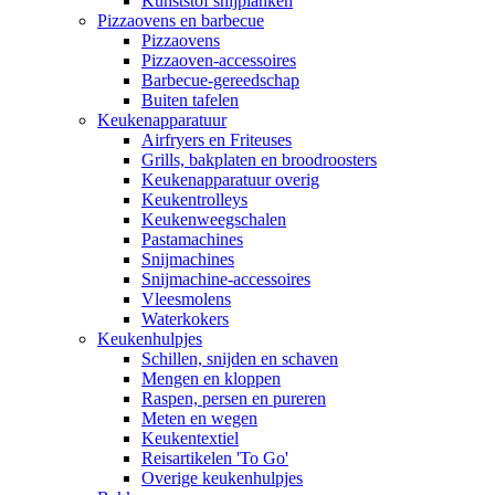
Kunststof snijplanken
Pizzaovens en barbecue
Pizzaovens
Pizzaoven-accessoires
Barbecue-gereedschap
Buiten tafelen
Keukenapparatuur
Airfryers en Friteuses
Grills, bakplaten en broodroosters
Keukenapparatuur overig
Keukentrolleys
Keukenweegschalen
Pastamachines
Snijmachines
Snijmachine-accessoires
Vleesmolens
Waterkokers
Keukenhulpjes
Schillen, snijden en schaven
Mengen en kloppen
Raspen, persen en pureren
Meten en wegen
Keukentextiel
Reisartikelen 'To Go'
Overige keukenhulpjes