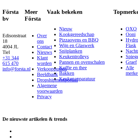
Första
Meer
Vaak bekeken
Topmerk
bv
Första
Nieuw
OXO
Kookgereedschap
Ooni
Edisonstraat
Over
Pizzaovens en BBQ
Hydr
18
ons
Wijn en Glaswerk
Flask
4004 JL
Contact
Snijplanken
Nach
Tiel
Nieuws
Keukentrolleys
Spieg
+31 344
Klant
Pannen en ovenschalen
Graef
615 470
worden
Koffie en thee
Alle
info@forsta.nl
Verkooppunten
Bakken
merke
Beeldbank
Keukenapparatuur
Dropshipmentportaal
Algemene
voorwaarden
Privacy
De nieuwste artikelen & trends