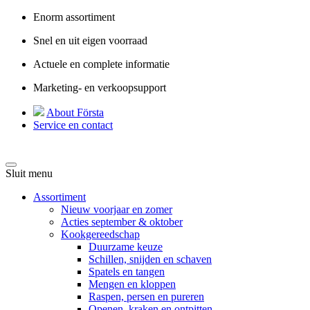
Enorm assortiment
Snel en uit eigen voorraad
Actuele en complete informatie
Marketing- en verkoopsupport
About Första
Service en contact
Sluit menu
Assortiment
Nieuw voorjaar en zomer
Acties september & oktober
Kookgereedschap
Duurzame keuze
Schillen, snijden en schaven
Spatels en tangen
Mengen en kloppen
Raspen, persen en pureren
Openen, kraken en ontpitten