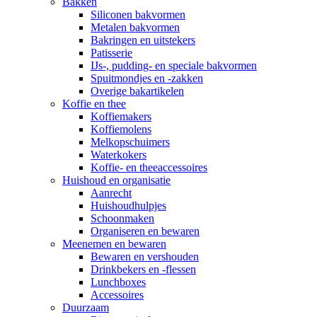
Bakken
Siliconen bakvormen
Metalen bakvormen
Bakringen en uitstekers
Patisserie
IJs-, pudding- en speciale bakvormen
Spuitmondjes en -zakken
Overige bakartikelen
Koffie en thee
Koffiemakers
Koffiemolens
Melkopschuimers
Waterkokers
Koffie- en theeaccessoires
Huishoud en organisatie
Aanrecht
Huishoudhulpjes
Schoonmaken
Organiseren en bewaren
Meenemen en bewaren
Bewaren en vershouden
Drinkbekers en -flessen
Lunchboxes
Accessoires
Duurzaam