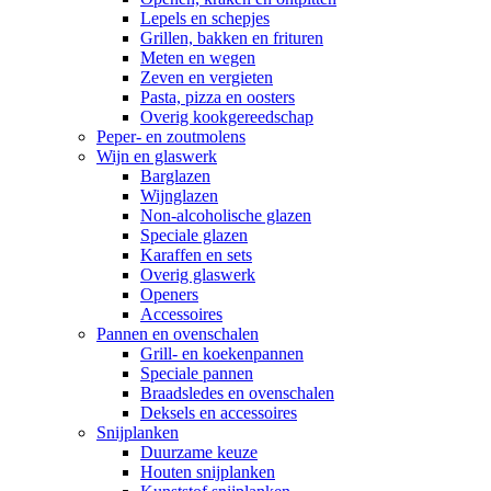
Lepels en schepjes
Grillen, bakken en frituren
Meten en wegen
Zeven en vergieten
Pasta, pizza en oosters
Overig kookgereedschap
Peper- en zoutmolens
Wijn en glaswerk
Barglazen
Wijnglazen
Non-alcoholische glazen
Speciale glazen
Karaffen en sets
Overig glaswerk
Openers
Accessoires
Pannen en ovenschalen
Grill- en koekenpannen
Speciale pannen
Braadsledes en ovenschalen
Deksels en accessoires
Snijplanken
Duurzame keuze
Houten snijplanken