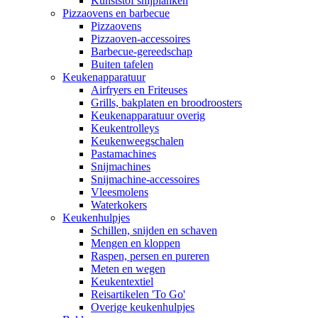
Kunststof snijplanken
Pizzaovens en barbecue
Pizzaovens
Pizzaoven-accessoires
Barbecue-gereedschap
Buiten tafelen
Keukenapparatuur
Airfryers en Friteuses
Grills, bakplaten en broodroosters
Keukenapparatuur overig
Keukentrolleys
Keukenweegschalen
Pastamachines
Snijmachines
Snijmachine-accessoires
Vleesmolens
Waterkokers
Keukenhulpjes
Schillen, snijden en schaven
Mengen en kloppen
Raspen, persen en pureren
Meten en wegen
Keukentextiel
Reisartikelen 'To Go'
Overige keukenhulpjes