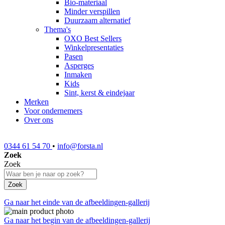
Bio-materiaal
Minder verspillen
Duurzaam alternatief
Thema's
OXO Best Sellers
Winkelpresentaties
Pasen
Asperges
Inmaken
Kids
Sint, kerst & eindejaar
Merken
Voor ondernemers
Over ons
0344 61 54 70
•
info@forsta.nl
Zoek
Zoek
Zoek
Ga naar het einde van de afbeeldingen-gallerij
Ga naar het begin van de afbeeldingen-gallerij