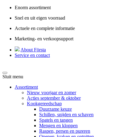
Enorm assortiment
Snel en uit eigen voorraad
Actuele en complete informatie
Marketing- en verkoopsupport
About Första
Service en contact
Sluit menu
Assortiment
Nieuw voorjaar en zomer
Acties september & oktober
Kookgereedschap
Duurzame keuze
Schillen, snijden en schaven
Spatels en tangen
Mengen en kloppen
Raspen, persen en pureren
Openen, kraken en ontpitten