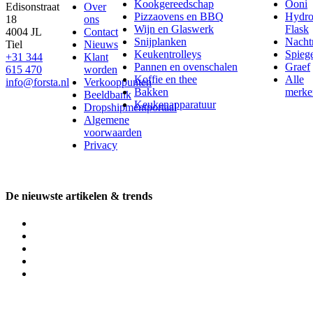
Kookgereedschap
Ooni
Edisonstraat
Over
Pizzaovens en BBQ
Hydr
18
ons
Wijn en Glaswerk
Flask
4004 JL
Contact
Snijplanken
Nach
Tiel
Nieuws
Keukentrolleys
Spieg
+31 344
Klant
Pannen en ovenschalen
Graef
615 470
worden
Koffie en thee
Alle
info@forsta.nl
Verkooppunten
Bakken
merke
Beeldbank
Keukenapparatuur
Dropshipmentportaal
Algemene
voorwaarden
Privacy
De nieuwste artikelen & trends