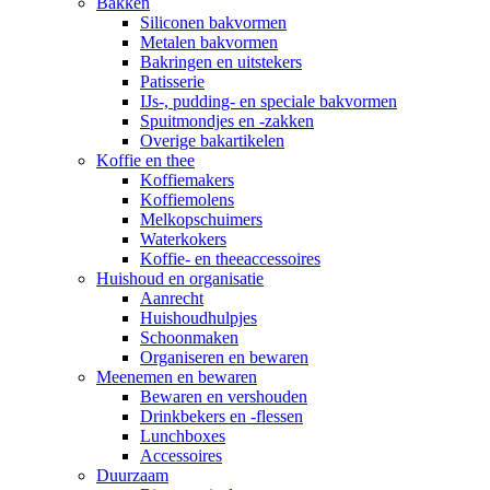
Bakken
Siliconen bakvormen
Metalen bakvormen
Bakringen en uitstekers
Patisserie
IJs-, pudding- en speciale bakvormen
Spuitmondjes en -zakken
Overige bakartikelen
Koffie en thee
Koffiemakers
Koffiemolens
Melkopschuimers
Waterkokers
Koffie- en theeaccessoires
Huishoud en organisatie
Aanrecht
Huishoudhulpjes
Schoonmaken
Organiseren en bewaren
Meenemen en bewaren
Bewaren en vershouden
Drinkbekers en -flessen
Lunchboxes
Accessoires
Duurzaam