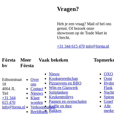
Vragen?
Heb je een vraag? Mail of bel ons
gerust. Of bezoek onze
showroom op de Trade Mart in
Utrecht.
+31 344 615 470
info@forsta.nl
Första
Meer
Vaak bekeken
Topmerk
bv
Första
Nieuw
OXO
Kookgereedschap
Ooni
Edisonstraat
Over
Pizzaovens en BBQ
Hydr
18
ons
Wijn en Glaswerk
Flask
4004 JL
Contact
Snijplanken
Nach
Tiel
Nieuws
Keukentrolleys
Spieg
+31 344
Klant
Pannen en ovenschalen
Graef
615 470
worden
Koffie en thee
Alle
info@forsta.nl
Verkooppunten
Bakken
merke
Beeldbank