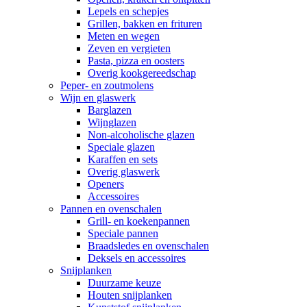
Lepels en schepjes
Grillen, bakken en frituren
Meten en wegen
Zeven en vergieten
Pasta, pizza en oosters
Overig kookgereedschap
Peper- en zoutmolens
Wijn en glaswerk
Barglazen
Wijnglazen
Non-alcoholische glazen
Speciale glazen
Karaffen en sets
Overig glaswerk
Openers
Accessoires
Pannen en ovenschalen
Grill- en koekenpannen
Speciale pannen
Braadsledes en ovenschalen
Deksels en accessoires
Snijplanken
Duurzame keuze
Houten snijplanken