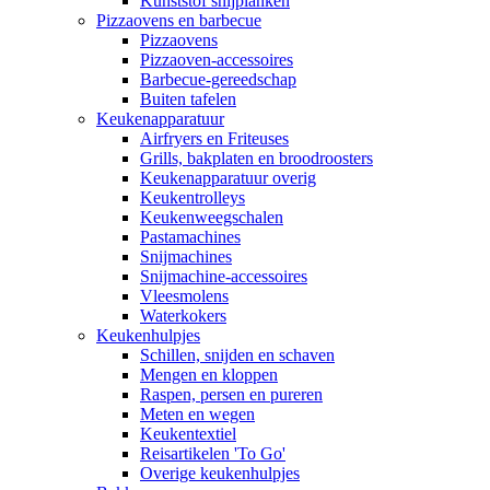
Kunststof snijplanken
Pizzaovens en barbecue
Pizzaovens
Pizzaoven-accessoires
Barbecue-gereedschap
Buiten tafelen
Keukenapparatuur
Airfryers en Friteuses
Grills, bakplaten en broodroosters
Keukenapparatuur overig
Keukentrolleys
Keukenweegschalen
Pastamachines
Snijmachines
Snijmachine-accessoires
Vleesmolens
Waterkokers
Keukenhulpjes
Schillen, snijden en schaven
Mengen en kloppen
Raspen, persen en pureren
Meten en wegen
Keukentextiel
Reisartikelen 'To Go'
Overige keukenhulpjes