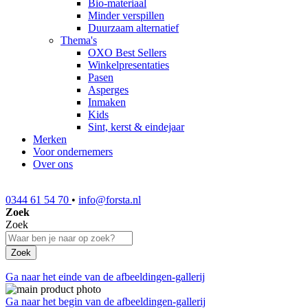
Bio-materiaal
Minder verspillen
Duurzaam alternatief
Thema's
OXO Best Sellers
Winkelpresentaties
Pasen
Asperges
Inmaken
Kids
Sint, kerst & eindejaar
Merken
Voor ondernemers
Over ons
0344 61 54 70
•
info@forsta.nl
Zoek
Zoek
Zoek
Ga naar het einde van de afbeeldingen-gallerij
Ga naar het begin van de afbeeldingen-gallerij