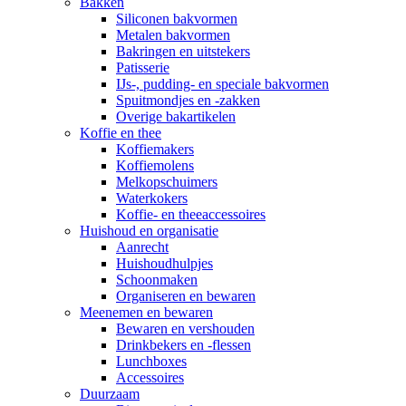
Bakken
Siliconen bakvormen
Metalen bakvormen
Bakringen en uitstekers
Patisserie
IJs-, pudding- en speciale bakvormen
Spuitmondjes en -zakken
Overige bakartikelen
Koffie en thee
Koffiemakers
Koffiemolens
Melkopschuimers
Waterkokers
Koffie- en theeaccessoires
Huishoud en organisatie
Aanrecht
Huishoudhulpjes
Schoonmaken
Organiseren en bewaren
Meenemen en bewaren
Bewaren en vershouden
Drinkbekers en -flessen
Lunchboxes
Accessoires
Duurzaam