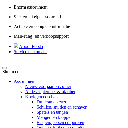
Enorm assortiment
Snel en uit eigen voorraad
Actuele en complete informatie
Marketing- en verkoopsupport
About Första
Service en contact
Sluit menu
Assortiment
Nieuw voorjaar en zomer
Acties september & oktober
Kookgereedschap
Duurzame keuze
Schillen, snijden en schaven
Spatels en tangen
Mengen en kloppen
Raspen, persen en pureren
Openen, kraken en ontpitten