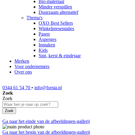
Bio-materiaal
Minder verspillen
Duurzaam alternatief
Thema's
OXO Best Sellers
Winkelpresentaties
Pasen
Asperges
Inmaken
Kids
Sint, kerst & eindejaar
Merken
Voor ondernemers
Over ons
0344 61 54 70
•
info@forsta.nl
Zoek
Zoek
Zoek
Ga naar het einde van de afbeeldingen-gallerij
Ga naar het begin van de afbeeldingen-gallerij