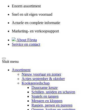
Enorm assortiment
Snel en uit eigen voorraad
Actuele en complete informatie
Marketing- en verkoopsupport
About Första
Service en contact
Sluit menu
Assortiment
Nieuw voorjaar en zomer
Acties september & oktober
Kookgereedschap
Duurzame keuze
Schillen, snijden en schaven
Spatels en tangen
Mengen en kloppen
Raspen, persen en pureren
Openen, kraken en ontpitten