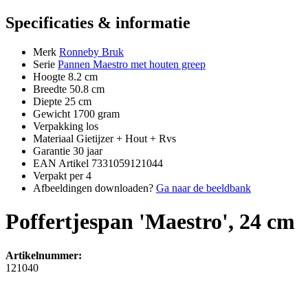
Specificaties & informatie
Merk
Ronneby Bruk
Serie
Pannen Maestro met houten greep
Hoogte
8.2 cm
Breedte
50.8 cm
Diepte
25 cm
Gewicht
1700 gram
Verpakking
los
Materiaal
Gietijzer + Hout + Rvs
Garantie
30 jaar
EAN Artikel
7331059121044
Verpakt per
4
Afbeeldingen downloaden?
Ga naar de beeldbank
Poffertjespan 'Maestro', 24 cm
Artikelnummer:
121040