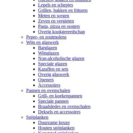
Lepels en schepjes
Grillen, bakken en frituren
Meten en wegen
Zeven en vergieten
Pasta, pizza en oosters
Overig kookgereedschap
Peper- en zoutmolens
Wijn en glaswerk
Barglazen
Wijnglazen
Non-alcoholische glazen
Speciale glazen
Karaffen en sets
Overig glaswerk
Openers
Accessoires
Pannen en ovenschalen
Grill- en koekenpannen
Speciale pannen
Braadsledes en ovenschalen
Deksels en accessoires
Snijplanken
Duurzame keuze
Houten snijplanken