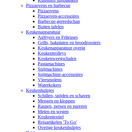
Kunststof snijplanken
Pizzaovens en barbecue
Pizzaovens
Pizzaoven-accessoires
Barbecue-gereedschap
Buiten tafelen
Keukenapparatuur
Airfryers en Friteuses
Grills, bakplaten en broodroosters
Keukenapparatuur overig
Keukentrolleys
Keukenweegschalen
Pastamachines
Snijmachines
Snijmachine-accessoires
Vleesmolens
Waterkokers
Keukenhulpjes
Schillen, snijden en schaven
Mengen en kloppen
Raspen, persen en pureren
Meten en wegen
Keukentextiel
Reisartikelen 'To Go'
Overige keukenhulpjes