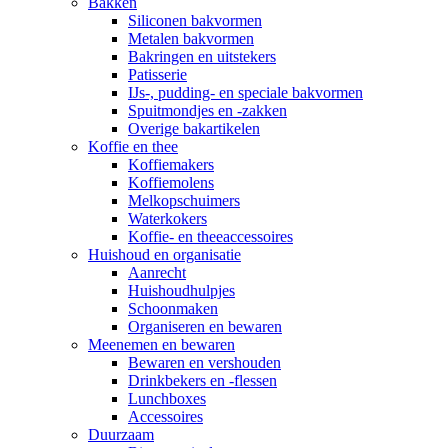
Bakken
Siliconen bakvormen
Metalen bakvormen
Bakringen en uitstekers
Patisserie
IJs-, pudding- en speciale bakvormen
Spuitmondjes en -zakken
Overige bakartikelen
Koffie en thee
Koffiemakers
Koffiemolens
Melkopschuimers
Waterkokers
Koffie- en theeaccessoires
Huishoud en organisatie
Aanrecht
Huishoudhulpjes
Schoonmaken
Organiseren en bewaren
Meenemen en bewaren
Bewaren en vershouden
Drinkbekers en -flessen
Lunchboxes
Accessoires
Duurzaam