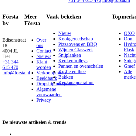
+31 344 615 470
info@forsta.nl
Första
Meer
Vaak bekeken
Topmerk
bv
Första
Nieuw
OXO
Kookgereedschap
Ooni
Edisonstraat
Over
Pizzaovens en BBQ
Hydr
18
ons
Wijn en Glaswerk
Flask
4004 JL
Contact
Snijplanken
Nach
Tiel
Nieuws
Keukentrolleys
Spieg
+31 344
Klant
Pannen en ovenschalen
Graef
615 470
worden
Koffie en thee
Alle
info@forsta.nl
Verkooppunten
Bakken
merke
Beeldbank
Keukenapparatuur
Dropshipmentportaal
Algemene
voorwaarden
Privacy
De nieuwste artikelen & trends