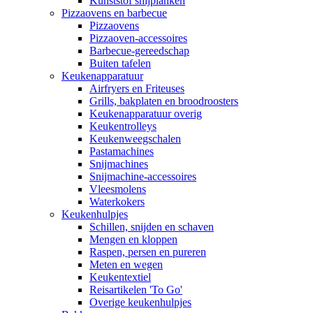
Kunststof snijplanken
Pizzaovens en barbecue
Pizzaovens
Pizzaoven-accessoires
Barbecue-gereedschap
Buiten tafelen
Keukenapparatuur
Airfryers en Friteuses
Grills, bakplaten en broodroosters
Keukenapparatuur overig
Keukentrolleys
Keukenweegschalen
Pastamachines
Snijmachines
Snijmachine-accessoires
Vleesmolens
Waterkokers
Keukenhulpjes
Schillen, snijden en schaven
Mengen en kloppen
Raspen, persen en pureren
Meten en wegen
Keukentextiel
Reisartikelen 'To Go'
Overige keukenhulpjes