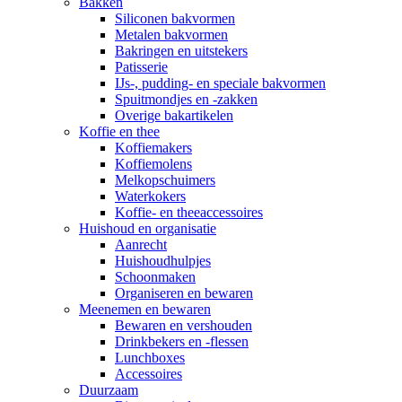
Bakken
Siliconen bakvormen
Metalen bakvormen
Bakringen en uitstekers
Patisserie
IJs-, pudding- en speciale bakvormen
Spuitmondjes en -zakken
Overige bakartikelen
Koffie en thee
Koffiemakers
Koffiemolens
Melkopschuimers
Waterkokers
Koffie- en theeaccessoires
Huishoud en organisatie
Aanrecht
Huishoudhulpjes
Schoonmaken
Organiseren en bewaren
Meenemen en bewaren
Bewaren en vershouden
Drinkbekers en -flessen
Lunchboxes
Accessoires
Duurzaam