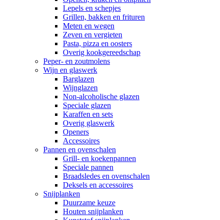
Lepels en schepjes
Grillen, bakken en frituren
Meten en wegen
Zeven en vergieten
Pasta, pizza en oosters
Overig kookgereedschap
Peper- en zoutmolens
Wijn en glaswerk
Barglazen
Wijnglazen
Non-alcoholische glazen
Speciale glazen
Karaffen en sets
Overig glaswerk
Openers
Accessoires
Pannen en ovenschalen
Grill- en koekenpannen
Speciale pannen
Braadsledes en ovenschalen
Deksels en accessoires
Snijplanken
Duurzame keuze
Houten snijplanken