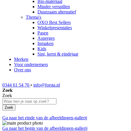
Bio-materiaal
Minder verspillen
Duurzaam alternatief
Thema's
OXO Best Sellers
Winkelpresentaties
Pasen
Asperges
Inmaken
Kids
Sint, kerst & eindejaar
Merken
Voor ondernemers
Over ons
0344 61 54 70
•
info@forsta.nl
Zoek
Zoek
Zoek
Ga naar het einde van de afbeeldingen-gallerij
Ga naar het begin van de afbeeldingen-gallerij