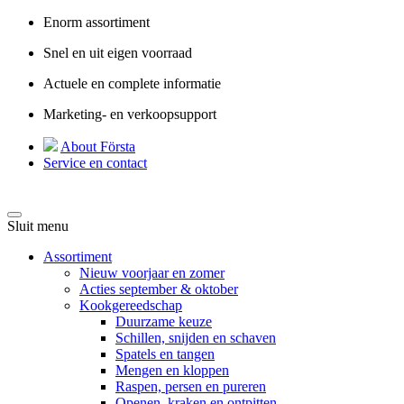
Enorm assortiment
Snel en uit eigen voorraad
Actuele en complete informatie
Marketing- en verkoopsupport
About Första
Service en contact
Sluit menu
Assortiment
Nieuw voorjaar en zomer
Acties september & oktober
Kookgereedschap
Duurzame keuze
Schillen, snijden en schaven
Spatels en tangen
Mengen en kloppen
Raspen, persen en pureren
Openen, kraken en ontpitten