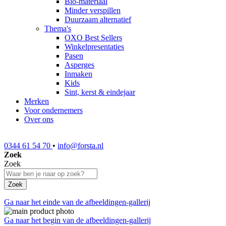
Bio-materiaal
Minder verspillen
Duurzaam alternatief
Thema's
OXO Best Sellers
Winkelpresentaties
Pasen
Asperges
Inmaken
Kids
Sint, kerst & eindejaar
Merken
Voor ondernemers
Over ons
0344 61 54 70
•
info@forsta.nl
Zoek
Zoek
Zoek
Ga naar het einde van de afbeeldingen-gallerij
Ga naar het begin van de afbeeldingen-gallerij