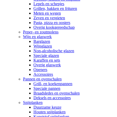
Lepels en schepjes
Grillen, bakken en frituren
Meten en wegen
Zeven en vergieten
Pasta, pizza en oosters
Overig kookgereedschap
Peper- en zoutmolens
Wijn en glaswerk
Barglazen
Wijnglazen
Non-alcoholische glazen
Speciale glazen
Karaffen en sets
Overig glaswerk
Openers
Accessoires
Pannen en ovenschalen
Grill- en koekenpannen
Speciale pannen
Braadsledes en ovenschalen
Deksels en accessoires
Snijplanken
Duurzame keuze
Houten snijplanken
Kunststof snijplanken