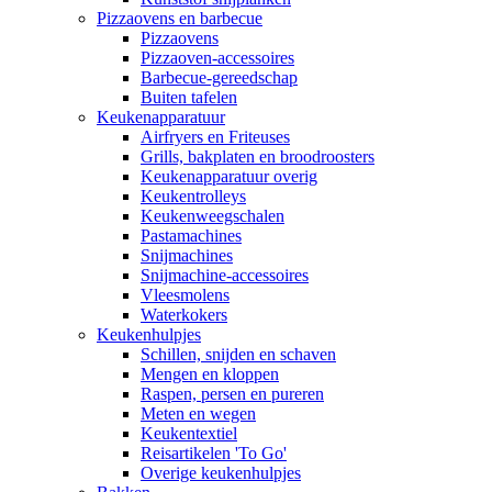
Pizzaovens en barbecue
Pizzaovens
Pizzaoven-accessoires
Barbecue-gereedschap
Buiten tafelen
Keukenapparatuur
Airfryers en Friteuses
Grills, bakplaten en broodroosters
Keukenapparatuur overig
Keukentrolleys
Keukenweegschalen
Pastamachines
Snijmachines
Snijmachine-accessoires
Vleesmolens
Waterkokers
Keukenhulpjes
Schillen, snijden en schaven
Mengen en kloppen
Raspen, persen en pureren
Meten en wegen
Keukentextiel
Reisartikelen 'To Go'
Overige keukenhulpjes