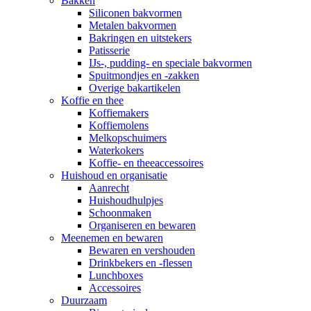
Bakken
Siliconen bakvormen
Metalen bakvormen
Bakringen en uitstekers
Patisserie
IJs-, pudding- en speciale bakvormen
Spuitmondjes en -zakken
Overige bakartikelen
Koffie en thee
Koffiemakers
Koffiemolens
Melkopschuimers
Waterkokers
Koffie- en theeaccessoires
Huishoud en organisatie
Aanrecht
Huishoudhulpjes
Schoonmaken
Organiseren en bewaren
Meenemen en bewaren
Bewaren en vershouden
Drinkbekers en -flessen
Lunchboxes
Accessoires
Duurzaam