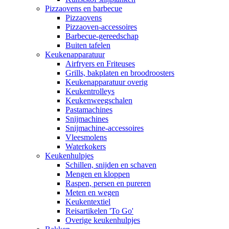
Pizzaovens en barbecue
Pizzaovens
Pizzaoven-accessoires
Barbecue-gereedschap
Buiten tafelen
Keukenapparatuur
Airfryers en Friteuses
Grills, bakplaten en broodroosters
Keukenapparatuur overig
Keukentrolleys
Keukenweegschalen
Pastamachines
Snijmachines
Snijmachine-accessoires
Vleesmolens
Waterkokers
Keukenhulpjes
Schillen, snijden en schaven
Mengen en kloppen
Raspen, persen en pureren
Meten en wegen
Keukentextiel
Reisartikelen 'To Go'
Overige keukenhulpjes