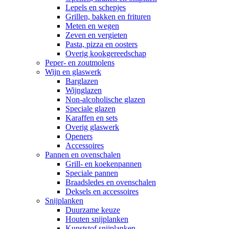
Lepels en schepjes
Grillen, bakken en frituren
Meten en wegen
Zeven en vergieten
Pasta, pizza en oosters
Overig kookgereedschap
Peper- en zoutmolens
Wijn en glaswerk
Barglazen
Wijnglazen
Non-alcoholische glazen
Speciale glazen
Karaffen en sets
Overig glaswerk
Openers
Accessoires
Pannen en ovenschalen
Grill- en koekenpannen
Speciale pannen
Braadsledes en ovenschalen
Deksels en accessoires
Snijplanken
Duurzame keuze
Houten snijplanken
Kunststof snijplanken