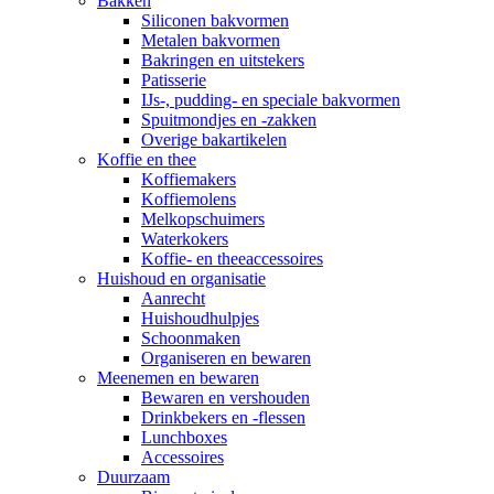
Bakken
Siliconen bakvormen
Metalen bakvormen
Bakringen en uitstekers
Patisserie
IJs-, pudding- en speciale bakvormen
Spuitmondjes en -zakken
Overige bakartikelen
Koffie en thee
Koffiemakers
Koffiemolens
Melkopschuimers
Waterkokers
Koffie- en theeaccessoires
Huishoud en organisatie
Aanrecht
Huishoudhulpjes
Schoonmaken
Organiseren en bewaren
Meenemen en bewaren
Bewaren en vershouden
Drinkbekers en -flessen
Lunchboxes
Accessoires
Duurzaam