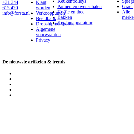
Keukentrolleys
Spieg
+31 344
Klant
Pannen en ovenschalen
Graef
615 470
worden
Koffie en thee
Alle
info@forsta.nl
Verkooppunten
Bakken
merke
Beeldbank
Keukenapparatuur
Dropshipmentportaal
Algemene
voorwaarden
Privacy
De nieuwste artikelen & trends