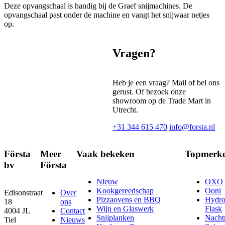
Deze opvangschaal is handig bij de Graef snijmachines. De
opvangschaal past onder de machine en vangt het snijwaar netjes
op.
Vragen?
Heb je een vraag? Mail of bel ons
gerust. Of bezoek onze
showroom op de Trade Mart in
Utrecht.
+31 344 615 470
info@forsta.nl
Första
Meer
Vaak bekeken
Topmerk
bv
Första
Nieuw
OXO
Kookgereedschap
Ooni
Edisonstraat
Over
Pizzaovens en BBQ
Hydr
18
ons
Wijn en Glaswerk
Flask
4004 JL
Contact
Snijplanken
Nach
Tiel
Nieuws