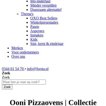
Bio-materiaal
Minder verspillen
Duurzaam alternatief
Thema's
OXO Best Sellers
Winkelpresentaties
Pasen
Asperges
Inmaken
Kids
Sint, kerst & eindejaar
Merken
Voor ondernemers
Over ons
0344 61 54 70
•
info@forsta.nl
Zoek
Zoek
Zoek
Ooni Pizzaovens | Collectie