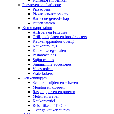
Kunststof snijplanken
Pizzaovens en barbecue
Pizzaovens
Pizzaoven-accessoires
Barbecue-gereedschap
Buiten tafelen
Keukenapparatuur
Airfryers en Friteuses
Grills, bakplaten en broodroosters
Keukenapparatuur overig
Keukentrolleys
Keukenweegschalen
Pastamachines
Snijmachines
Snijmachine-accessoires
Vleesmolens
Waterkokers
Keukenhulpjes
Schillen, snijden en schaven
Mengen en kloppen
Raspen, persen en pureren
Meten en wegen
Keukentextiel
Reisartikelen 'To Go'
Overige keukenhulpjes