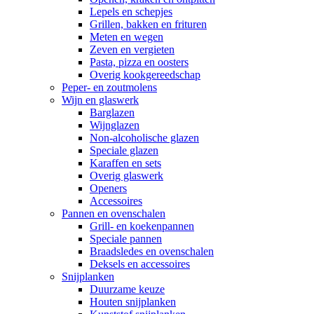
Lepels en schepjes
Grillen, bakken en frituren
Meten en wegen
Zeven en vergieten
Pasta, pizza en oosters
Overig kookgereedschap
Peper- en zoutmolens
Wijn en glaswerk
Barglazen
Wijnglazen
Non-alcoholische glazen
Speciale glazen
Karaffen en sets
Overig glaswerk
Openers
Accessoires
Pannen en ovenschalen
Grill- en koekenpannen
Speciale pannen
Braadsledes en ovenschalen
Deksels en accessoires
Snijplanken
Duurzame keuze
Houten snijplanken