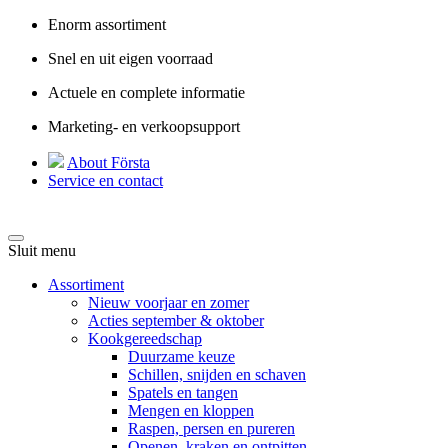
Enorm assortiment
Snel en uit eigen voorraad
Actuele en complete informatie
Marketing- en verkoopsupport
About Första
Service en contact
Sluit menu
Assortiment
Nieuw voorjaar en zomer
Acties september & oktober
Kookgereedschap
Duurzame keuze
Schillen, snijden en schaven
Spatels en tangen
Mengen en kloppen
Raspen, persen en pureren
Openen, kraken en ontpitten