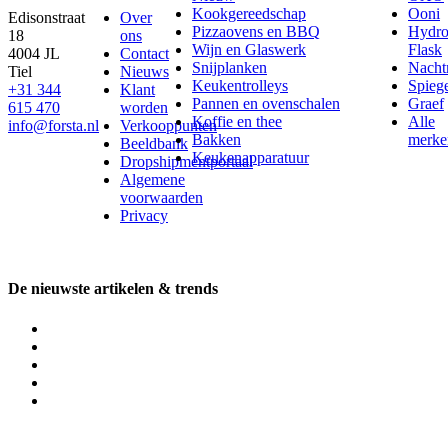
Kookgereedschap
Ooni
Edisonstraat
Over
Pizzaovens en BBQ
Hydr
18
ons
Wijn en Glaswerk
Flask
4004 JL
Contact
Snijplanken
Nach
Tiel
Nieuws
Keukentrolleys
Spieg
+31 344
Klant
Pannen en ovenschalen
Graef
615 470
worden
Koffie en thee
Alle
info@forsta.nl
Verkooppunten
Bakken
merke
Beeldbank
Keukenapparatuur
Dropshipmentportaal
Algemene
voorwaarden
Privacy
De nieuwste artikelen & trends