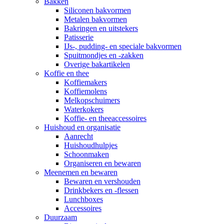
Bakken
Siliconen bakvormen
Metalen bakvormen
Bakringen en uitstekers
Patisserie
IJs-, pudding- en speciale bakvormen
Spuitmondjes en -zakken
Overige bakartikelen
Koffie en thee
Koffiemakers
Koffiemolens
Melkopschuimers
Waterkokers
Koffie- en theeaccessoires
Huishoud en organisatie
Aanrecht
Huishoudhulpjes
Schoonmaken
Organiseren en bewaren
Meenemen en bewaren
Bewaren en vershouden
Drinkbekers en -flessen
Lunchboxes
Accessoires
Duurzaam