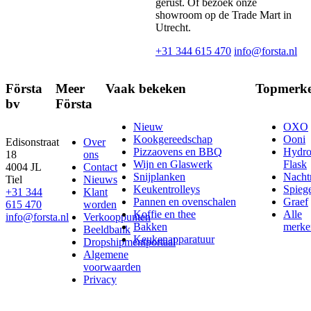
gerust. Of bezoek onze
showroom op de Trade Mart in
Utrecht.
+31 344 615 470
info@forsta.nl
Första
Meer
Vaak bekeken
Topmerk
bv
Första
Nieuw
OXO
Kookgereedschap
Ooni
Edisonstraat
Over
Pizzaovens en BBQ
Hydr
18
ons
Wijn en Glaswerk
Flask
4004 JL
Contact
Snijplanken
Nach
Tiel
Nieuws
Keukentrolleys
Spieg
+31 344
Klant
Pannen en ovenschalen
Graef
615 470
worden
Koffie en thee
Alle
info@forsta.nl
Verkooppunten
Bakken
merke
Beeldbank
Keukenapparatuur
Dropshipmentportaal
Algemene
voorwaarden
Privacy