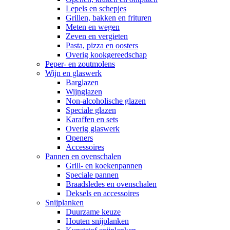
Lepels en schepjes
Grillen, bakken en frituren
Meten en wegen
Zeven en vergieten
Pasta, pizza en oosters
Overig kookgereedschap
Peper- en zoutmolens
Wijn en glaswerk
Barglazen
Wijnglazen
Non-alcoholische glazen
Speciale glazen
Karaffen en sets
Overig glaswerk
Openers
Accessoires
Pannen en ovenschalen
Grill- en koekenpannen
Speciale pannen
Braadsledes en ovenschalen
Deksels en accessoires
Snijplanken
Duurzame keuze
Houten snijplanken