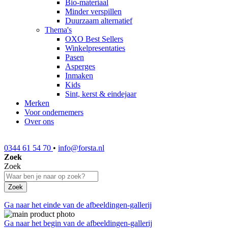
Bio-materiaal
Minder verspillen
Duurzaam alternatief
Thema's
OXO Best Sellers
Winkelpresentaties
Pasen
Asperges
Inmaken
Kids
Sint, kerst & eindejaar
Merken
Voor ondernemers
Over ons
0344 61 54 70
•
info@forsta.nl
Zoek
Zoek
Zoek
Ga naar het einde van de afbeeldingen-gallerij
Ga naar het begin van de afbeeldingen-gallerij