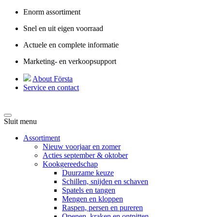
Enorm assortiment
Snel en uit eigen voorraad
Actuele en complete informatie
Marketing- en verkoopsupport
About Första
Service en contact
Sluit menu
Assortiment
Nieuw voorjaar en zomer
Acties september & oktober
Kookgereedschap
Duurzame keuze
Schillen, snijden en schaven
Spatels en tangen
Mengen en kloppen
Raspen, persen en pureren
Openen, kraken en ontpitten