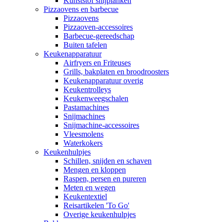
Kunststof snijplanken
Pizzaovens en barbecue
Pizzaovens
Pizzaoven-accessoires
Barbecue-gereedschap
Buiten tafelen
Keukenapparatuur
Airfryers en Friteuses
Grills, bakplaten en broodroosters
Keukenapparatuur overig
Keukentrolleys
Keukenweegschalen
Pastamachines
Snijmachines
Snijmachine-accessoires
Vleesmolens
Waterkokers
Keukenhulpjes
Schillen, snijden en schaven
Mengen en kloppen
Raspen, persen en pureren
Meten en wegen
Keukentextiel
Reisartikelen 'To Go'
Overige keukenhulpjes