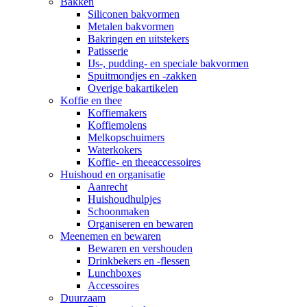
Bakken
Siliconen bakvormen
Metalen bakvormen
Bakringen en uitstekers
Patisserie
IJs-, pudding- en speciale bakvormen
Spuitmondjes en -zakken
Overige bakartikelen
Koffie en thee
Koffiemakers
Koffiemolens
Melkopschuimers
Waterkokers
Koffie- en theeaccessoires
Huishoud en organisatie
Aanrecht
Huishoudhulpjes
Schoonmaken
Organiseren en bewaren
Meenemen en bewaren
Bewaren en vershouden
Drinkbekers en -flessen
Lunchboxes
Accessoires
Duurzaam