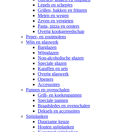
Lepels en schepjes
Grillen, bakken en frituren
Meten en wegen
Zeven en vergieten
Pasta, pizza en oosters
Overig kookgereedschap
Peper- en zoutmolens
Wijn en glaswerk
Barglazen
Wijnglazen
Non-alcoholische glazen
Speciale glazen
Karaffen en sets
Overig glaswerk
Openers
Accessoires
Pannen en ovenschalen
Grill- en koekenpannen
Speciale pannen
Braadsledes en ovenschalen
Deksels en accessoires
Snijplanken
Duurzame keuze
Houten snijplanken