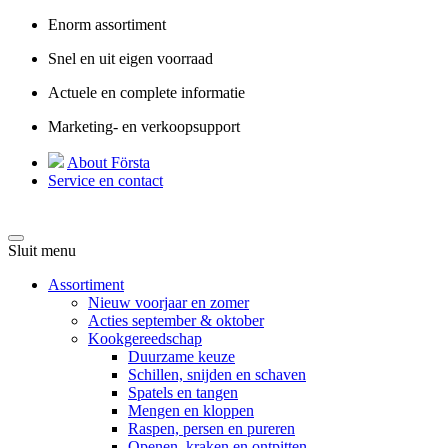
Enorm assortiment
Snel en uit eigen voorraad
Actuele en complete informatie
Marketing- en verkoopsupport
About Första
Service en contact
Sluit menu
Assortiment
Nieuw voorjaar en zomer
Acties september & oktober
Kookgereedschap
Duurzame keuze
Schillen, snijden en schaven
Spatels en tangen
Mengen en kloppen
Raspen, persen en pureren
Openen, kraken en ontpitten