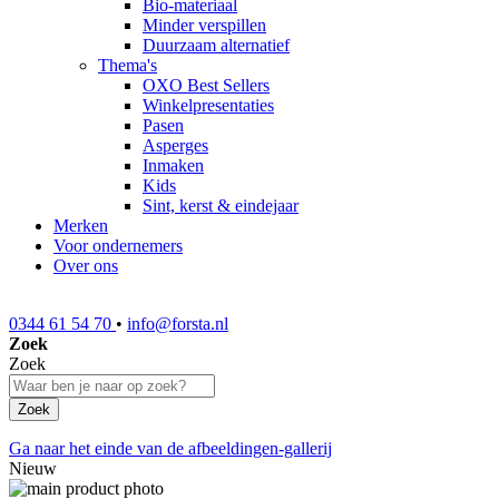
Bio-materiaal
Minder verspillen
Duurzaam alternatief
Thema's
OXO Best Sellers
Winkelpresentaties
Pasen
Asperges
Inmaken
Kids
Sint, kerst & eindejaar
Merken
Voor ondernemers
Over ons
0344 61 54 70
•
info@forsta.nl
Zoek
Zoek
Zoek
Ga naar het einde van de afbeeldingen-gallerij
Nieuw