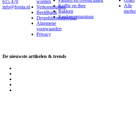
Pannen en ovenschalen
Graef
615 470
worden
Koffie en thee
Alle
info@forsta.nl
Verkooppunten
Bakken
merke
Beeldbank
Keukenapparatuur
Dropshipmentportaal
Algemene
voorwaarden
Privacy
De nieuwste artikelen & trends