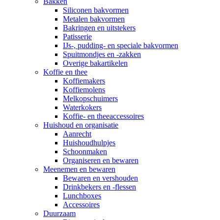
Bakken
Siliconen bakvormen
Metalen bakvormen
Bakringen en uitstekers
Patisserie
IJs-, pudding- en speciale bakvormen
Spuitmondjes en -zakken
Overige bakartikelen
Koffie en thee
Koffiemakers
Koffiemolens
Melkopschuimers
Waterkokers
Koffie- en theeaccessoires
Huishoud en organisatie
Aanrecht
Huishoudhulpjes
Schoonmaken
Organiseren en bewaren
Meenemen en bewaren
Bewaren en vershouden
Drinkbekers en -flessen
Lunchboxes
Accessoires
Duurzaam