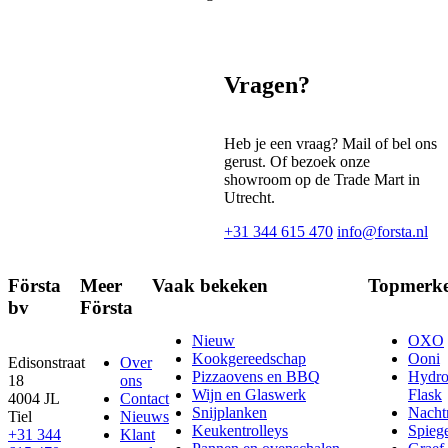
Vragen?
Heb je een vraag? Mail of bel ons
gerust. Of bezoek onze
showroom op de Trade Mart in
Utrecht.
+31 344 615 470
info@forsta.nl
Första
Meer
Vaak bekeken
Topmerk
bv
Första
Nieuw
OXO
Kookgereedschap
Ooni
Edisonstraat
Over
Pizzaovens en BBQ
Hydr
18
ons
Wijn en Glaswerk
Flask
4004 JL
Contact
Snijplanken
Nach
Tiel
Nieuws
Keukentrolleys
Spieg
+31 344
Klant