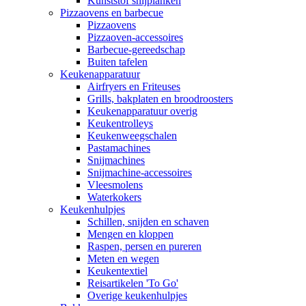
Kunststof snijplanken
Pizzaovens en barbecue
Pizzaovens
Pizzaoven-accessoires
Barbecue-gereedschap
Buiten tafelen
Keukenapparatuur
Airfryers en Friteuses
Grills, bakplaten en broodroosters
Keukenapparatuur overig
Keukentrolleys
Keukenweegschalen
Pastamachines
Snijmachines
Snijmachine-accessoires
Vleesmolens
Waterkokers
Keukenhulpjes
Schillen, snijden en schaven
Mengen en kloppen
Raspen, persen en pureren
Meten en wegen
Keukentextiel
Reisartikelen 'To Go'
Overige keukenhulpjes