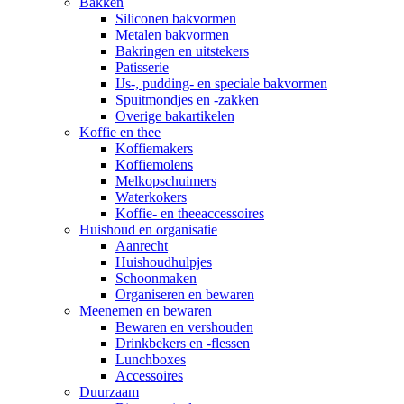
Bakken
Siliconen bakvormen
Metalen bakvormen
Bakringen en uitstekers
Patisserie
IJs-, pudding- en speciale bakvormen
Spuitmondjes en -zakken
Overige bakartikelen
Koffie en thee
Koffiemakers
Koffiemolens
Melkopschuimers
Waterkokers
Koffie- en theeaccessoires
Huishoud en organisatie
Aanrecht
Huishoudhulpjes
Schoonmaken
Organiseren en bewaren
Meenemen en bewaren
Bewaren en vershouden
Drinkbekers en -flessen
Lunchboxes
Accessoires
Duurzaam