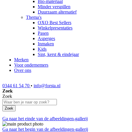
Bio-materiaal
Minder verspillen
Duurzaam alternatief
Thema's
OXO Best Sellers
Winkelpresentaties
Pasen
Asperges
Inmaken
Kids
Sint, kerst & eindejaar
Merken
Voor ondernemers
Over ons
0344 61 54 70
•
info@forsta.nl
Zoek
Zoek
Zoek
Ga naar het einde van de afbeeldingen-gallerij
Ga naar het begin van de afbeeldingen-gallerij