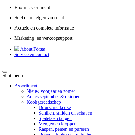
Enorm assortiment
Snel en uit eigen voorraad
Actuele en complete informatie
Marketing- en verkoopsupport
About Första
Service en contact
Sluit menu
Assortiment
Nieuw voorjaar en zomer
Acties september & oktober
Kookgereedschap
Duurzame keuze
Schillen, snijden en schaven
Spatels en tangen
Mengen en kloppen
Raspen, persen en pureren
Openen, kraken en ontpitten