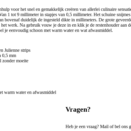
 voor het snel en gemakkelijk creëren van allerlei culinaire sensaties
 Van 1 tot 9 millimeter in stapjes van 0,5 millimeter. Het schuine snijmes
van bovenaf duidelijk de ingesteld dikte in millimeters. De grote geveer
tijdens het werk. Na gebruik vouw je deze in en klik je de restenhouder 
oel je eenvoudig schoon met warm water en wat afwasmiddel.
en Julienne strips
an 0,5 mm
el zonder moeite
met warm water en afwasmiddel
Vragen?
Heb je een vraag? Mail of bel ons 