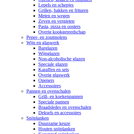
Lepels en schepjes
Grillen, bakken en frituren
Meten en wegen
Zeven en vergieten
Pasta, pizza en oosters
Overig kookgereedschap
Peper- en zoutmolens
Wijn en glaswerk
Barglazen
Wijnglazen
Non-alcoholische glazen
Speciale glazen
Karaffen en sets
Overig glaswerk
Openers
Accessoires
Pannen en ovenschalen
Grill- en koekenpannen
Speciale pannen
Braadsledes en ovenschalen
Deksels en accessoires
Snijplanken
Duurzame keuze
Houten snijplanken