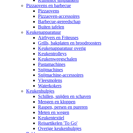
Kunststof snijplanken
Pizzaovens en barbecue
Pizzaovens
Pizzaoven-accessoires
Barbecue-gereedschap
Buiten tafelen
Keukenapparatuur
Airfryers en Friteuses
Grills, bakplaten en broodroosters
Keukenapparatuur overig
Keukentrolleys
Keukenweegschalen
Pastamachines
Snijmachines
Snijmachine-accessoires
Vleesmolens
Waterkokers
Keukenhulpjes
Schillen, snijden en schaven
Mengen en kloppen
Raspen, persen en pureren
Meten en wegen
Keukentextiel
Reisartikelen 'To Go'
Overige keukenhulpjes