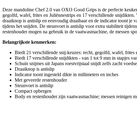
Deze mandoline Chef 2.0 van OXO Good Grips is de perfecte keukenhulp
gegolfd, wafel, frites en Juliënnestrips en 17 verschillende snijdikten.
draaiknop is antislip en eenvoudig draaibaar en de indicator toont je 
tijdens het snijden. De steunvoet is antislip voor extra stabiliteit 
restenhouder mogen na gebruik in de vaatwasmachine, de messen sp
Belangrijkste kenmerken:
Biedt 21 verschillende snij-keuzes: recht, gegolfd, wafel, frites 
Biedt 17 verschillende snijdikten - van 1 tot 9 mm in stapjes v
Schuin snijmes uit Japans roestvrijstaal snijdt zelfs zacht voeds
Draaiknop is antislip
Indicator toont ingesteld dikte in millimeters en inches
Met geveerde restenhouder
Steunvoet is antislip
Compact opbergen
Body en restenhouder zijn vaatwasmachine; messen reinigen 