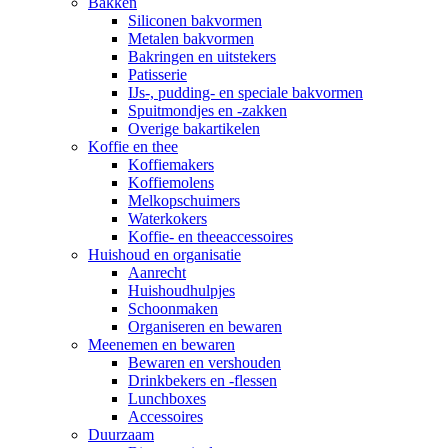
Bakken
Siliconen bakvormen
Metalen bakvormen
Bakringen en uitstekers
Patisserie
IJs-, pudding- en speciale bakvormen
Spuitmondjes en -zakken
Overige bakartikelen
Koffie en thee
Koffiemakers
Koffiemolens
Melkopschuimers
Waterkokers
Koffie- en theeaccessoires
Huishoud en organisatie
Aanrecht
Huishoudhulpjes
Schoonmaken
Organiseren en bewaren
Meenemen en bewaren
Bewaren en vershouden
Drinkbekers en -flessen
Lunchboxes
Accessoires
Duurzaam