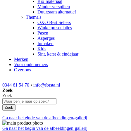
Bio-materiaal
Minder verspillen
Duurzaam alternatief
Thema's
OXO Best Sellers
Winkelpresentaties
Pasen
Asperges
Inmaken
Kids
Sint, kerst & eindejaar
Merken
Voor ondernemers
Over ons
0344 61 54 70
•
info@forsta.nl
Zoek
Zoek
Zoek
Ga naar het einde van de afbeeldingen-gallerij
Ga naar het begin van de afbeeldingen-gallerij