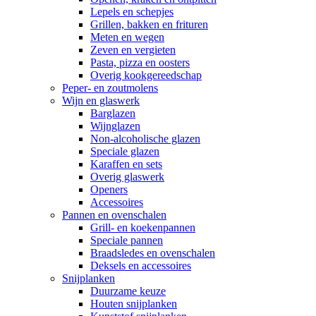
Lepels en schepjes
Grillen, bakken en frituren
Meten en wegen
Zeven en vergieten
Pasta, pizza en oosters
Overig kookgereedschap
Peper- en zoutmolens
Wijn en glaswerk
Barglazen
Wijnglazen
Non-alcoholische glazen
Speciale glazen
Karaffen en sets
Overig glaswerk
Openers
Accessoires
Pannen en ovenschalen
Grill- en koekenpannen
Speciale pannen
Braadsledes en ovenschalen
Deksels en accessoires
Snijplanken
Duurzame keuze
Houten snijplanken