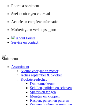
Enorm assortiment
Snel en uit eigen voorraad
Actuele en complete informatie
Marketing- en verkoopsupport
About Första
Service en contact
Sluit menu
Assortiment
Nieuw voorjaar en zomer
Acties september & oktober
Kookgereedschap
Duurzame keuze
Schillen, snijden en schaven
Spatels en tangen
Mengen en kloppen
Raspen, persen en pureren
Openen, kraken en ontpitten