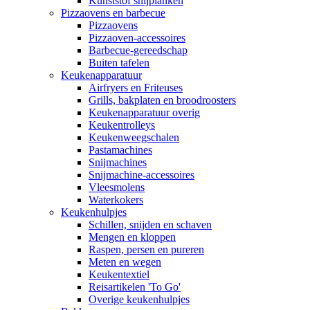
Kunststof snijplanken
Pizzaovens en barbecue
Pizzaovens
Pizzaoven-accessoires
Barbecue-gereedschap
Buiten tafelen
Keukenapparatuur
Airfryers en Friteuses
Grills, bakplaten en broodroosters
Keukenapparatuur overig
Keukentrolleys
Keukenweegschalen
Pastamachines
Snijmachines
Snijmachine-accessoires
Vleesmolens
Waterkokers
Keukenhulpjes
Schillen, snijden en schaven
Mengen en kloppen
Raspen, persen en pureren
Meten en wegen
Keukentextiel
Reisartikelen 'To Go'
Overige keukenhulpjes