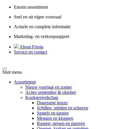
Enorm assortiment
Snel en uit eigen voorraad
Actuele en complete informatie
Marketing- en verkoopsupport
About Första
Service en contact
Sluit menu
Assortiment
Nieuw voorjaar en zomer
Acties september & oktober
Kookgereedschap
Duurzame keuze
Schillen, snijden en schaven
Spatels en tangen
Mengen en kloppen
Raspen, persen en pureren
Openen, kraken en ontpitten