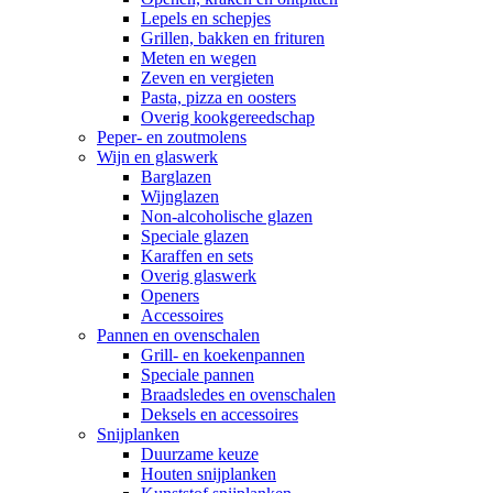
Lepels en schepjes
Grillen, bakken en frituren
Meten en wegen
Zeven en vergieten
Pasta, pizza en oosters
Overig kookgereedschap
Peper- en zoutmolens
Wijn en glaswerk
Barglazen
Wijnglazen
Non-alcoholische glazen
Speciale glazen
Karaffen en sets
Overig glaswerk
Openers
Accessoires
Pannen en ovenschalen
Grill- en koekenpannen
Speciale pannen
Braadsledes en ovenschalen
Deksels en accessoires
Snijplanken
Duurzame keuze
Houten snijplanken