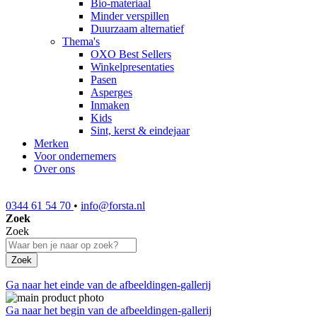
Bio-materiaal
Minder verspillen
Duurzaam alternatief
Thema's
OXO Best Sellers
Winkelpresentaties
Pasen
Asperges
Inmaken
Kids
Sint, kerst & eindejaar
Merken
Voor ondernemers
Over ons
0344 61 54 70
•
info@forsta.nl
Zoek
Zoek
Zoek
Ga naar het einde van de afbeeldingen-gallerij
Ga naar het begin van de afbeeldingen-gallerij