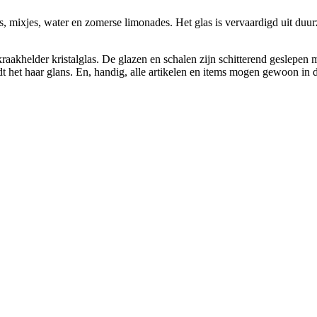
is, mixjes, water en zomerse limonades. Het glas is vervaardigd uit duurz
akhelder kristalglas. De glazen en schalen zijn schitterend geslepen me
udt het haar glans. En, handig, alle artikelen en items mogen gewoon in