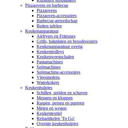
Kunststof snijplanken
Pizzaovens en barbecue
Pizzaovens
Pizzaoven-accessoires
Barbecue-gereedschap
Buiten tafelen
Keukenapparatuur
Airfryers en Friteuses
Grills, bakplaten en broodroosters
Keukenapparatuur overig
Keukentrolleys
Keukenweegschalen
Pastamachines
Snijmachines
Snijmachine-accessoires
Vleesmolens
Waterkokers
Keukenhulpjes
Schillen, snijden en schaven
Mengen en kloppen
Raspen, persen en pureren
Meten en wegen
Keukentextiel
Reisartikelen 'To Go'
Overige keukenhulpjes