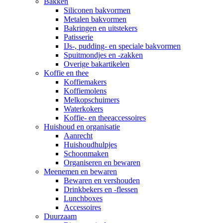
Bakken
Siliconen bakvormen
Metalen bakvormen
Bakringen en uitstekers
Patisserie
IJs-, pudding- en speciale bakvormen
Spuitmondjes en -zakken
Overige bakartikelen
Koffie en thee
Koffiemakers
Koffiemolens
Melkopschuimers
Waterkokers
Koffie- en theeaccessoires
Huishoud en organisatie
Aanrecht
Huishoudhulpjes
Schoonmaken
Organiseren en bewaren
Meenemen en bewaren
Bewaren en vershouden
Drinkbekers en -flessen
Lunchboxes
Accessoires
Duurzaam