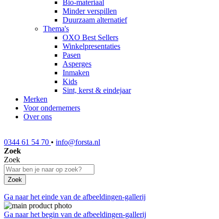
Bio-materiaal
Minder verspillen
Duurzaam alternatief
Thema's
OXO Best Sellers
Winkelpresentaties
Pasen
Asperges
Inmaken
Kids
Sint, kerst & eindejaar
Merken
Voor ondernemers
Over ons
0344 61 54 70
•
info@forsta.nl
Zoek
Zoek
Zoek
Ga naar het einde van de afbeeldingen-gallerij
Ga naar het begin van de afbeeldingen-gallerij