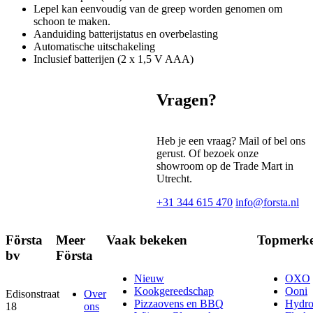
Lepel kan eenvoudig van de greep worden genomen om
schoon te maken.
Aanduiding batterijstatus en overbelasting
Automatische uitschakeling
Inclusief batterijen (2 x 1,5 V AAA)
Vragen?
Heb je een vraag? Mail of bel ons
gerust. Of bezoek onze
showroom op de Trade Mart in
Utrecht.
+31 344 615 470
info@forsta.nl
Första
Meer
Vaak bekeken
Topmerk
bv
Första
Nieuw
OXO
Kookgereedschap
Ooni
Edisonstraat
Over
Pizzaovens en BBQ
Hydr
18
ons