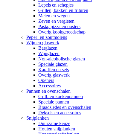
Lepels en schepjes
Grillen, bakken en frituren
Meten en wegen
Zeven en vergieten
Pasta, pizza en oosters
Overig kookgereedschap
Peper- en zoutmolens
Wijn en glaswerk
Barglazen
Wijnglazen
Non-alcoholische glazen
Speciale glazen
Karaffen en sets
Overig glaswerk
Openers
Accessoires
Pannen en ovenschalen
Grill- en koekenpannen
Speciale pannen
Braadsledes en ovenschalen
Deksels en accessoires
Snijplanken
Duurzame keuze
Houten snijplanken