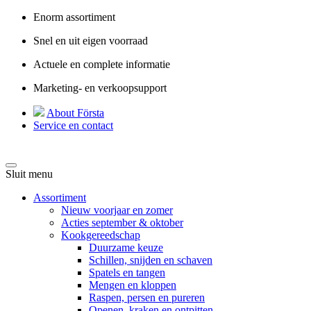
Enorm assortiment
Snel en uit eigen voorraad
Actuele en complete informatie
Marketing- en verkoopsupport
About Första
Service en contact
Sluit menu
Assortiment
Nieuw voorjaar en zomer
Acties september & oktober
Kookgereedschap
Duurzame keuze
Schillen, snijden en schaven
Spatels en tangen
Mengen en kloppen
Raspen, persen en pureren
Openen, kraken en ontpitten