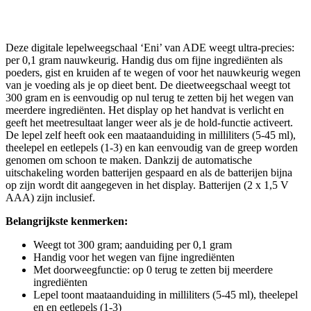
Deze digitale lepelweegschaal ‘Eni’ van ADE weegt ultra-precies:
per 0,1 gram nauwkeurig. Handig dus om fijne ingrediënten als
poeders, gist en kruiden af te wegen of voor het nauwkeurig wegen
van je voeding als je op dieet bent. De dieetweegschaal weegt tot
300 gram en is eenvoudig op nul terug te zetten bij het wegen van
meerdere ingrediënten. Het display op het handvat is verlicht en
geeft het meetresultaat langer weer als je de hold-functie activeert.
De lepel zelf heeft ook een maataanduiding in milliliters (5-45 ml),
theelepel en eetlepels (1-3) en kan eenvoudig van de greep worden
genomen om schoon te maken. Dankzij de automatische
uitschakeling worden batterijen gespaard en als de batterijen bijna
op zijn wordt dit aangegeven in het display. Batterijen (2 x 1,5 V
AAA) zijn inclusief.
Belangrijkste kenmerken:
Weegt tot 300 gram; aanduiding per 0,1 gram
Handig voor het wegen van fijne ingrediënten
Met doorweegfunctie: op 0 terug te zetten bij meerdere
ingrediënten
Lepel toont maataanduiding in milliliters (5-45 ml), theelepel
en en eetlepels (1-3)