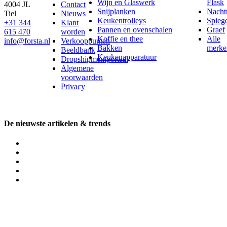
Wijn en Glaswerk
Flask
4004 JL
Contact
Snijplanken
Nach
Tiel
Nieuws
Keukentrolleys
Spieg
+31 344
Klant
Pannen en ovenschalen
Graef
615 470
worden
Koffie en thee
Alle
info@forsta.nl
Verkooppunten
Bakken
merke
Beeldbank
Keukenapparatuur
Dropshipmentportaal
Algemene
voorwaarden
Privacy
De nieuwste artikelen & trends