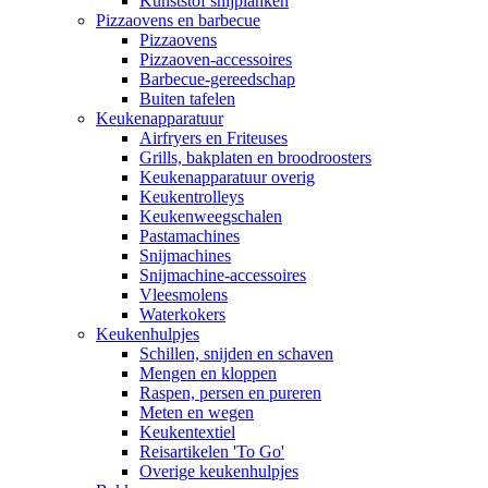
Kunststof snijplanken
Pizzaovens en barbecue
Pizzaovens
Pizzaoven-accessoires
Barbecue-gereedschap
Buiten tafelen
Keukenapparatuur
Airfryers en Friteuses
Grills, bakplaten en broodroosters
Keukenapparatuur overig
Keukentrolleys
Keukenweegschalen
Pastamachines
Snijmachines
Snijmachine-accessoires
Vleesmolens
Waterkokers
Keukenhulpjes
Schillen, snijden en schaven
Mengen en kloppen
Raspen, persen en pureren
Meten en wegen
Keukentextiel
Reisartikelen 'To Go'
Overige keukenhulpjes