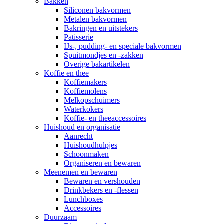
Bakken
Siliconen bakvormen
Metalen bakvormen
Bakringen en uitstekers
Patisserie
IJs-, pudding- en speciale bakvormen
Spuitmondjes en -zakken
Overige bakartikelen
Koffie en thee
Koffiemakers
Koffiemolens
Melkopschuimers
Waterkokers
Koffie- en theeaccessoires
Huishoud en organisatie
Aanrecht
Huishoudhulpjes
Schoonmaken
Organiseren en bewaren
Meenemen en bewaren
Bewaren en vershouden
Drinkbekers en -flessen
Lunchboxes
Accessoires
Duurzaam