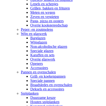
Lepels en schepjes
Grillen, bakken en frituren
Meten en wegen
Zeven en vergieten
Pasta, pizza en oosters
Overig kookgereedschap
Peper- en zoutmolens
Wijn en glaswerk
Barglazen
Wijnglazen
Non-alcoholische glazen
Speciale glazen
Karaffen en sets
Overig glaswerk
Openers
Accessoires
Pannen en ovenschalen
Grill- en koekenpannen
Speciale pannen
Braadsledes en ovenschalen
Deksels en accessoires
Snijplanken
Duurzame keuze
Houten snijplanken