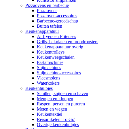
Kunststof snijplanken
Pizzaovens en barbecue
Pizzaovens
Pizzaoven-accessoires
Barbecue-gereedschap
Buiten tafelen
Keukenapparatuur
Airfryers en Friteuses
Grills, bakplaten en broodroosters
Keukenapparatuur overig
Keukentrolleys
Keukenweegschalen
Pastamachines
Snijmachines
Snijmachine-accessoires
Vleesmolens
Waterkokers
Keukenhulpjes
Schillen, snijden en schaven
Mengen en kloppen
Raspen, persen en pureren
Meten en wegen
Keukentextiel
Reisartikelen 'To Go'
Overige keukenhulpjes