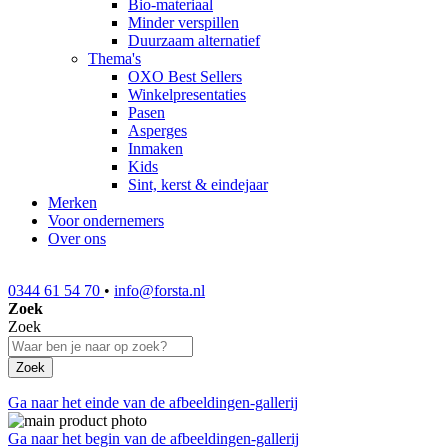
Bio-materiaal
Minder verspillen
Duurzaam alternatief
Thema's
OXO Best Sellers
Winkelpresentaties
Pasen
Asperges
Inmaken
Kids
Sint, kerst & eindejaar
Merken
Voor ondernemers
Over ons
0344 61 54 70
•
info@forsta.nl
Zoek
Zoek
Zoek
Ga naar het einde van de afbeeldingen-gallerij
Ga naar het begin van de afbeeldingen-gallerij