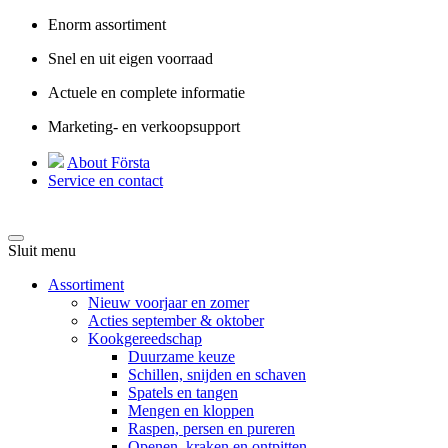
Enorm assortiment
Snel en uit eigen voorraad
Actuele en complete informatie
Marketing- en verkoopsupport
About Första
Service en contact
Sluit menu
Assortiment
Nieuw voorjaar en zomer
Acties september & oktober
Kookgereedschap
Duurzame keuze
Schillen, snijden en schaven
Spatels en tangen
Mengen en kloppen
Raspen, persen en pureren
Openen, kraken en ontpitten