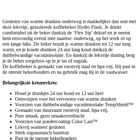
Genieten van warme dranken onderweg is makkelijker dan ooit met
deze lekvrije, geïsoleerde koffiebeker Hydro Flask. Je drinkt
comfortabel uit de beker dankzij de ‘Flex Sip’ deksel en je neemt
hem eenvoudig overal mee naartoe: onderweg, op het werk of op
een lange hike. De beker houdt je warme dranken tot 12 uur lang
warm, en je koude dranken 24 uur lang koud dankzij de
dubbelwandige vacuümisolatie. En dankzij de lekvrije sluiting berg
je de beker zorgeloos op in je tas of rugzak.
De koffiebeker is gemaakt van roestvrij staal en bpa-vrij. Hij past in
de meeste bekerhouders en na gebruik mag hij in de vaatwasser.
Belangrijkste kenmerken:
Houd je drankjes 24 uur koud en 12 uur heet
Ontworpen voor het vervoeren van warme dranken
Voorzien van dubbelwandige vacuümisolatie TempShield™
Gemaakt van duurzaam roestvrij staal, bpa-vrij,
Pure smaak, geen smaakoverdracht
Voorzien van poedercoating Color Last™
Lekvrij wanneer gesloten
Sterk ergonomisch handvat
Past in de meeste bekerhouders