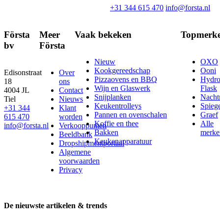
+31 344 615 470
info@forsta.nl
Första
Meer
Vaak bekeken
Topmerk
bv
Första
Nieuw
OXO
Kookgereedschap
Ooni
Edisonstraat
Over
Pizzaovens en BBQ
Hydr
18
ons
Wijn en Glaswerk
Flask
4004 JL
Contact
Snijplanken
Nach
Tiel
Nieuws
Keukentrolleys
Spieg
+31 344
Klant
Pannen en ovenschalen
Graef
615 470
worden
Koffie en thee
Alle
info@forsta.nl
Verkooppunten
Bakken
merke
Beeldbank
Keukenapparatuur
Dropshipmentportaal
Algemene
voorwaarden
Privacy
De nieuwste artikelen & trends