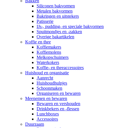
Bakken
Siliconen bakvormen
Metalen bakvormen
Bakringen en uitstekers
Patisserie
IJs-, pudding- en speciale bakvormen
Spuitmondjes en -zakken
Overige bakartikelen
Koffie en thee
Koffiemakers
Koffiemolens
Melkopschuimers
Waterkokers
Koffie- en theeaccessoires
Huishoud en organisatie
Aanrecht
Huishoudhulpjes
Schoonmaken
Organiseren en bewaren
Meenemen en bewaren
Bewaren en vershouden
Drinkbekers en -flessen
Lunchboxes
Accessoires
Duurzaam