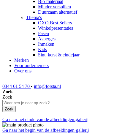
Bio-materiaal
Minder verspillen
Duurzaam alternatief
Thema's
OXO Best Sellers
Winkelpresentaties
Pasen
Asperges
Inmaken
Kids
Sint, kerst & eindejaar
Merken
Voor ondernemers
Over ons
0344 61 54 70
•
info@forsta.nl
Zoek
Zoek
Zoek
Ga naar het einde van de afbeeldingen-gallerij
Ga naar het begin van de afbeeldingen-gallerij