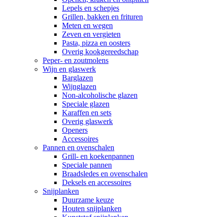
Lepels en schepjes
Grillen, bakken en frituren
Meten en wegen
Zeven en vergieten
Pasta, pizza en oosters
Overig kookgereedschap
Peper- en zoutmolens
Wijn en glaswerk
Barglazen
Wijnglazen
Non-alcoholische glazen
Speciale glazen
Karaffen en sets
Overig glaswerk
Openers
Accessoires
Pannen en ovenschalen
Grill- en koekenpannen
Speciale pannen
Braadsledes en ovenschalen
Deksels en accessoires
Snijplanken
Duurzame keuze
Houten snijplanken