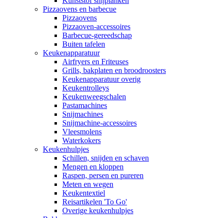
Kunststof snijplanken
Pizzaovens en barbecue
Pizzaovens
Pizzaoven-accessoires
Barbecue-gereedschap
Buiten tafelen
Keukenapparatuur
Airfryers en Friteuses
Grills, bakplaten en broodroosters
Keukenapparatuur overig
Keukentrolleys
Keukenweegschalen
Pastamachines
Snijmachines
Snijmachine-accessoires
Vleesmolens
Waterkokers
Keukenhulpjes
Schillen, snijden en schaven
Mengen en kloppen
Raspen, persen en pureren
Meten en wegen
Keukentextiel
Reisartikelen 'To Go'
Overige keukenhulpjes