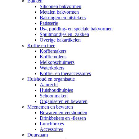
Bakken
Siliconen bakvormen
Metalen bakvormen
Bakringen en uitstekers
Patisserie
IJs-, pudding- en speciale bakvormen
Spuitmondjes en -zakken
Overige bakartikelen
Koffie en thee
Koffiemakers
Koffiemolens
Melkopschuimers
Waterkokers
Koffie- en theeaccessoires
Huishoud en organisatie
Aanrecht
Huishoudhulpjes
Schoonmaken
Organiseren en bewaren
Meenemen en bewaren
Bewaren en vershouden
Drinkbekers en -flessen
Lunchboxes
Accessoires
Duurzaam