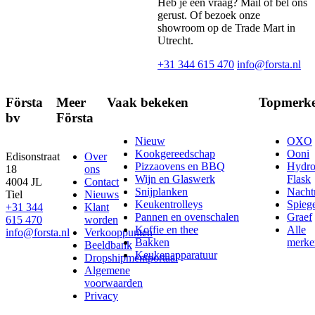
Heb je een vraag? Mail of bel ons
gerust. Of bezoek onze
showroom op de Trade Mart in
Utrecht.
+31 344 615 470
info@forsta.nl
Första
Meer
Vaak bekeken
Topmerk
bv
Första
Nieuw
OXO
Kookgereedschap
Ooni
Edisonstraat
Over
Pizzaovens en BBQ
Hydr
18
ons
Wijn en Glaswerk
Flask
4004 JL
Contact
Snijplanken
Nach
Tiel
Nieuws
Keukentrolleys
Spieg
+31 344
Klant
Pannen en ovenschalen
Graef
615 470
worden
Koffie en thee
Alle
info@forsta.nl
Verkooppunten
Bakken
merke
Beeldbank
Keukenapparatuur
Dropshipmentportaal
Algemene
voorwaarden
Privacy