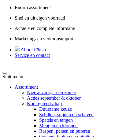
Enorm assortiment
Snel en uit eigen voorraad
Actuele en complete informatie
Marketing- en verkoopsupport
About Första
Service en contact
Sluit menu
Assortiment
Nieuw voorjaar en zomer
Acties september & oktober
Kookgereedschap
Duurzame keuze
Schillen, snijden en schaven
Spatels en tangen
Mengen en kloppen
Raspen, persen en pureren
Openen, kraken en ontpitten